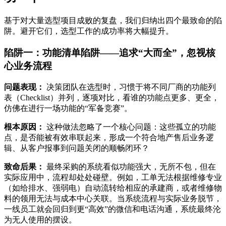
基于对大量选型项目成败的复盘，我们归纳出四个最致命的陷
阱。避开它们，选型工作的成功率将大幅提升。
陷阱一：功能清单陷阱——追求“大而全”，忽视核
心业务流程
问题表现：
决策团队在选型时，习惯于将不同厂商的功能列
表（Checklist）并列，逐项对比，看谁的功能点更多、更全，
仿佛在进行一场功能的“军备竞赛”。
根本原因：
这种做法忽略了一个核心问题：这些孤立的功能
点，是否能被有效串联起来，形成一个符合地产售后业务逻
辑、从客户报事到问题关闭的顺畅闭环？
致命后果：
最终采购的系统看似功能强大，无所不包，但在
实际应用中，流程却处处碰壁。例如，工单无法根据维修专业
（如给排水、强弱电）自动流转给相应的承建商，或者维修物
料的领用无法与成本中心关联。当系统流程与实际业务脱节，
一线员工就会回归到更“高效”的微信和电话沟通，系统最终沦
为无人使用的摆设。