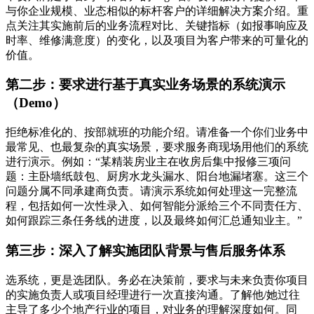
与你企业规模、业态相似的标杆客户的详细解决方案介绍。重
点关注其实施前后的业务流程对比、关键指标（如报事响应及
时率、维修满意度）的变化，以及项目为客户带来的可量化的
价值。
第二步：要求进行基于真实业务场景的系统演示
（Demo）
拒绝标准化的、按部就班的功能介绍。请准备一个你们业务中
最常见、也最复杂的真实场景，要求服务商现场用他们的系统
进行演示。例如：“某精装房业主在收房后集中报修三项问
题：主卧墙纸鼓包、厨房水龙头漏水、阳台地漏堵塞。这三个
问题分属不同承建商负责。请演示系统如何处理这一完整流
程，包括如何一次性录入、如何智能分派给三个不同责任方、
如何跟踪三条任务线的进度，以及最终如何汇总通知业主。”
第三步：深入了解实施团队背景与售后服务体系
选系统，更是选团队。务必在决策前，要求与未来负责你项目
的实施负责人或项目经理进行一次直接沟通。了解他/她过往
主导了多少个地产行业的项目，对业务的理解深度如何。同