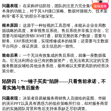
问题表现：
在采购评估阶段，团队的注意力完全集中在系统
本身的功能上，对于其API接口策略、数据对接能力、技术架
构等“看不见”的部分不做深究。
根本原因：
这源于一种短视的工具思维，未能从企业全局数
据战略的高度，来审视售后系统。售后系统并非孤立存在，它
需要与前端的营销CRM打通，获取完整的客户数据；需要与
财务、ERP系统对接，实现维修成本的核算；还需要与主数据
平台同步，保证房源、业主信息的一致性。
致命后果：
一个无法有效集成的售后系统，就像一座数据孤
岛。它无法利用企业已有的数据资产，也无法将其沉淀的宝贵
服务数据反哺给其他业务系统，最终难以支撑更高阶的经营决
策分析。
陷阱四：“一锤子买卖”陷阱——只看售前承诺，不
看实施与售后服务
问题表现：
决策者容易被服务商销售人员描绘的蓝图、华丽
的演示PPT以及具有诱惑力的低价策略所打动，却对服务商背
后的实施团队背景和售后支持体系缺乏尽职调查。