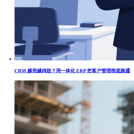
CRM 越用越鸡肋？用一体化 ERP 把客户管理彻底跑通