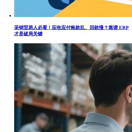
采销贸易人必看！应收应付账款乱、回款慢？靠谱 ERP
才是破局关键