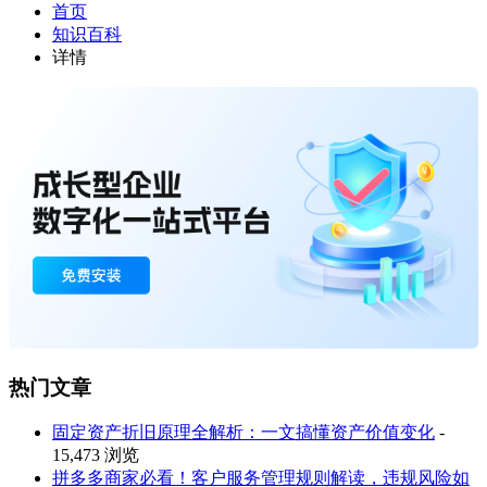
首页
知识百科
详情
热门文章
固定资产折旧原理全解析：一文搞懂资产价值变化
-
15,473 浏览
拼多多商家必看！客户服务管理规则解读，违规风险如