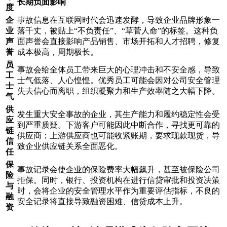
长期负面影响
度
企
事故信息在互联网时代会迅速发酵，导致企业品牌形象一
业
落千丈，被贴上“不负责任”、“草菅人命”的标签。这种负
声
面声誉会直接影响产品销售、市场开拓和人才招聘，修复
誉
成本极高，周期极长。
员
事故会给全体员工带来巨大的心理冲击和不安全感，导致
工
士气低落、人心惶惶。优秀员工可能会因对公司安全管理
士
失去信心而离职，组织凝聚力和生产效率随之大幅下降。
气
供
发生重大安全事故的企业，其生产能力和履约稳定性会受
应
到严重质疑。下游客户可能因此中断合作，寻找更可靠的
链
供应商；上游供应商也可能收紧账期，要求现款现货，导
信
致企业供应链关系全面恶化。
任
保
事故记录会使企业的保险费率大幅飙升，甚至被保险公司
险
拒保。同时，银行、投资机构在进行信贷审批和投资决策
与
时，会将企业的安全管理水平作为重要评估指标，不良的
融
安全记录将直接导致融资困难、信贷成本上升。
资