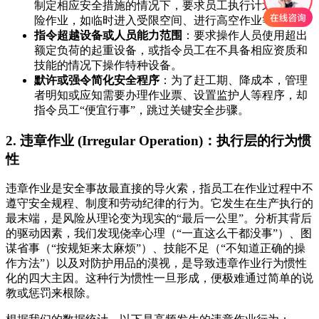
制定相应安全措施的情况下，要求员工执行计划外的危
险作业，如临时进入受限空间、进行高空作业等。
指令超越设备或人员能力范围
：要求操作人员使用超出
额定负荷的起重设备，或指令员工在不具备相应资质和
技能的情况下操作特种设备。
默许或强令简化安全程序
：为了赶工期、降成本，管理
者明知或应知需要办理作业票、设置监护人等程序，却
指令员工“便宜行事”，跳过关键安全步骤。
2. 违章作业 (Irregular Operation)：执行层的行为惯
性
违章作业是安全事故最直接的导火索，指员工在作业过程中不
遵守安全规程、制度和劳动纪律的行为。它发生在生产执行的
最末端，是风险从理论变为现实的“最后一公里”。分析其背后
的驱动因素，我们发现侥幸心理（“一直这么干都没事”）、图
谋省事（“按规矩来太麻烦”）、技能不足（“不知道正确的操
作方法”）以及对防护用品的漠视，是导致违章作业行为惯性
化的四大主因。这种行为惯性一旦形成，便极难通过简单的说
教或惩罚来根除。