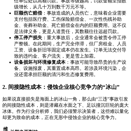
任单位处以高额罚款。事故等级越高，罚款金额呈指数
级增长，从几十万到数千万元不等。
巨额伤亡赔偿
：事故造成的人员伤亡，意味着企业需要
支付包括医疗费、工伤保险赔偿金、一次性伤残补助
金、丧葬补助金、死亡赔偿金在内的巨额费用。这不仅
是法律义务，更是人道责任，其数额往往远超罚款。
停工停产损失
：重大事故后，企业通常会被责令停工停
产整顿。在此期间，生产完全停滞，但厂房租金、人员
工资、设备折旧等固定成本仍在发生。订单无法交付导
致的违约金、客户流失，更是雪上加霜。
设备损坏与环境修复成本
：事故可能导致昂贵的生产设
备、设施报废，其重置成本高昂。若涉及环境污染，企
业还需承担巨额的清污和生态修复费用。
2. 间接隐性成本：侵蚀企业核心竞争力的“冰山”
如果说直接损失是海面上的冰山一角，那么由“三违”事故引发
的间接隐性成本，则是潜藏在水面之下、足以撞沉巨轮的庞大
冰体。作为行业分析师，我们必须警示决策者，这些难以量化
却更为致命的成本，正在无形中侵蚀企业的核心竞争力。
维