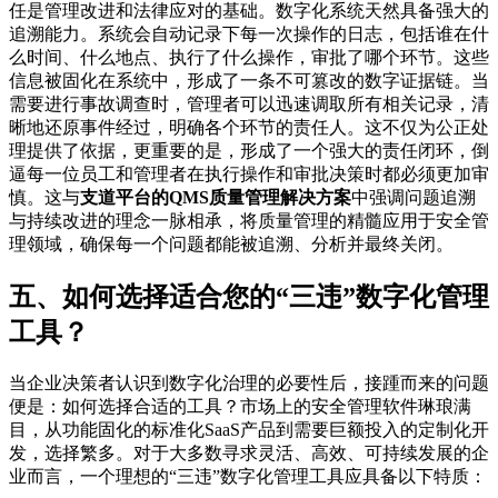
任是管理改进和法律应对的基础。数字化系统天然具备强大的
追溯能力。系统会自动记录下每一次操作的日志，包括谁在什
么时间、什么地点、执行了什么操作，审批了哪个环节。这些
信息被固化在系统中，形成了一条不可篡改的数字证据链。当
需要进行事故调查时，管理者可以迅速调取所有相关记录，清
晰地还原事件经过，明确各个环节的责任人。这不仅为公正处
理提供了依据，更重要的是，形成了一个强大的责任闭环，倒
逼每一位员工和管理者在执行操作和审批决策时都必须更加审
慎。这与
支道平台的QMS质量管理解决方案
中强调问题追溯
与持续改进的理念一脉相承，将质量管理的精髓应用于安全管
理领域，确保每一个问题都能被追溯、分析并最终关闭。
五、如何选择适合您的“三违”数字化管理
工具？
当企业决策者认识到数字化治理的必要性后，接踵而来的问题
便是：如何选择合适的工具？市场上的安全管理软件琳琅满
目，从功能固化的标准化SaaS产品到需要巨额投入的定制化开
发，选择繁多。对于大多数寻求灵活、高效、可持续发展的企
业而言，一个理想的“三违”数字化管理工具应具备以下特质：