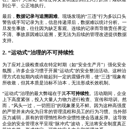
到公平、公正地执行。
最后，
数据记录与追溯困难
。现场发现的“三违”行为多以口头
警告或手写记录为主，信息传递滞后，数据难以统计分析。一
旦发生事故，往往因为缺乏客观、连续的记录而导致责任界定
不清、事故原因难以追溯，更无法为后续的管理改进提供数据
支持。
2. “运动式”治理的不可持续性
为了应对上级检查或在特定时期（如“安全生产月”）强化安全
氛围，许多企业习惯于开展“运动式”的安全整治活动。这种治
理方式在短期内或许能起到一定的震慑作用，使“三违”现象有
所收敛，但其本质是治标不治本，无法形成长效机制。
“运动式”治理的最大弊端在于其
不可持续性
。活动期间，企业
上下高度紧张，投入大量人力物力进行检查、宣传和培训。然
而，“风头一过，一切照旧”的现象屡见不鲜。因为这种高强度
的严管并未内化为日常的管理流程和员工的行为习惯。当外部
压力减弱，原有的管理惰性和作业惯性便会迅速反弹。这导致
企业的安全管理水平呈现“脉冲式”波动，无法将安全制度真正