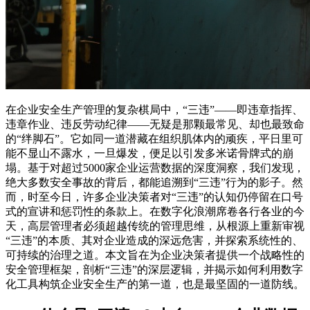
在企业安全生产管理的复杂棋局中，“三违”——即违章指挥、
违章作业、违反劳动纪律——无疑是那颗最常见、却也最致命
的“绊脚石”。它如同一道潜藏在组织肌体内的顽疾，平日里可
能不显山不露水，一旦爆发，便足以引发多米诺骨牌式的崩
塌。基于对超过5000家企业运营数据的深度洞察，我们发现，
绝大多数安全事故的背后，都能追溯到“三违”行为的影子。然
而，时至今日，许多企业决策者对“三违”的认知仍停留在口号
式的宣讲和惩罚性的条款上。在数字化浪潮席卷各行各业的今
天，高层管理者必须超越传统的管理思维，从根源上重新审视
“三违”的本质、其对企业造成的深远危害，并探索系统性的、
可持续的治理之道。本文旨在为企业决策者提供一个战略性的
安全管理框架，剖析“三违”的深层逻辑，并揭示如何利用数字
化工具构筑企业安全生产的第一道，也是最坚固的一道防线。