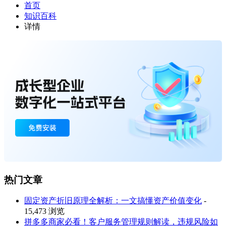
首页
知识百科
详情
热门文章
固定资产折旧原理全解析：一文搞懂资产价值变化
-
15,473 浏览
拼多多商家必看！客户服务管理规则解读，违规风险如