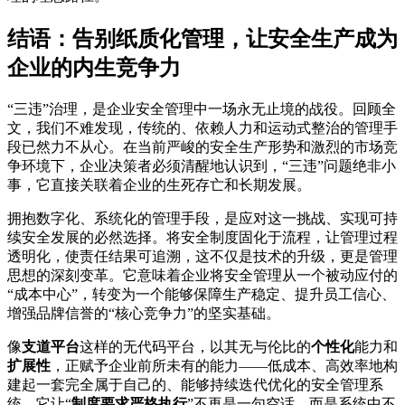
结语：告别纸质化管理，让安全生产成为
企业的内生竞争力
“三违”治理，是企业安全管理中一场永无止境的战役。回顾全
文，我们不难发现，传统的、依赖人力和运动式整治的管理手
段已然力不从心。在当前严峻的安全生产形势和激烈的市场竞
争环境下，企业决策者必须清醒地认识到，“三违”问题绝非小
事，它直接关联着企业的生死存亡和长期发展。
拥抱数字化、系统化的管理手段，是应对这一挑战、实现可持
续安全发展的必然选择。将安全制度固化于流程，让管理过程
透明化，使责任结果可追溯，这不仅是技术的升级，更是管理
思想的深刻变革。它意味着企业将安全管理从一个被动应付的
“成本中心”，转变为一个能够保障生产稳定、提升员工信心、
增强品牌信誉的“核心竞争力”的坚实基础。
像
支道平台
这样的无代码平台，以其无与伦比的
个性化
能力和
扩展性
，正赋予企业前所未有的能力——低成本、高效率地构
建起一套完全属于自己的、能够持续迭代优化的安全管理系
统。它让“
制度要求严格执行
”不再是一句空话，而是系统中不