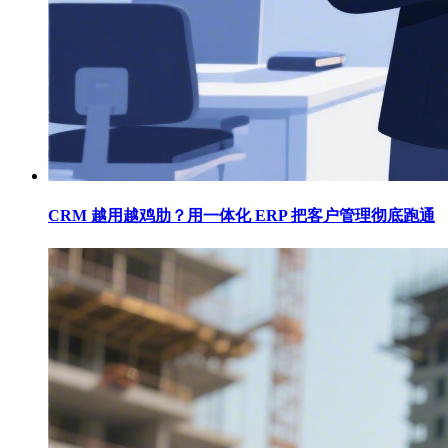
CRM 越用越鸡肋？用一体化 ERP 把客户管理彻底跑通