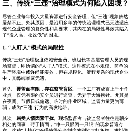
三、传统“三违”治理模式为何陷入困境？
尽管企业每年投入大量资源进行安全管理，但“三违”现象依然
屡禁不止。究其原因，是沿用多年的传统治理模式已无法适应
现代企业管理的复杂性和高要求，其内在的局限性导致其陷入
了“投入高、收效低”的困境。
1. “人盯人”模式的局限性
传统“三违”治理极度依赖安全员、班组长等基层管理人员的现
场监督，即所谓的“人盯人”模式。这种模式在小规模、简单的
生产环境中或许尚能奏效，但在规模化、流程复杂的现代企业
中，其弊端暴露无遗。
首先，
覆盖面有限，存在监管盲区
。一个工厂有成百上千个作
业点，仅凭有限的安全员进行巡查，无异于大海捞针。尤其是
在夜间、节假日或偏远、临时的作业区域，监管力量更为薄
弱，成为“三违”行为的高发地带。
其次，
易受人情因素干扰
。现场监督者与被监督者往往是朝夕
相处的同事，碍于情面，“睁一只眼闭一只眼”的现象普遍存
在。这种“人情化”管理使得安全制度的刚性大打折扣，难以做