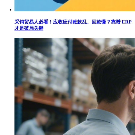
采销贸易人必看！应收应付账款乱、回款慢？靠谱 ERP
才是破局关键