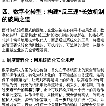
落地生根，形成稳定、可靠的安全文化和管理体系。
四、数字化转型：构建“反三违”长效机制
的破局之道
面对传统治理模式的困境，企业决策者必须寻求破局之道。数
字化转型，正是构建“反三违”长效机制的关键所在。其核心思
想并非简单地用技术取代人，而是通过系统化的工具，将模糊
的管理要求转化为刚性的、可执行的、可追溯的流程，从根本
上重塑企业的安全管理逻辑。
1. 制度流程化：用系统固化安全规程
数字化解决方案的核心价值，首先在于将纸面上的安全管理制
度和操作规程，转化为线上化的、不可逾越的业务流程。这确
保了“制度落地”，让规则不再是墙上的标语。以高危作业许可
管理为例，传统的纸质审批单流转慢、易丢失、难追溯。而通
过
支道平台的流程引擎
，企业可以轻松搭建一个线上的高危作
业审批流程。从作业申请、风险评估、安全措施确认，到现场
监护人指派、多部门会签审批，每一步都必须在线上完成。系
统可以设定，若缺少任何一个关键环节的确认（如安全交底未