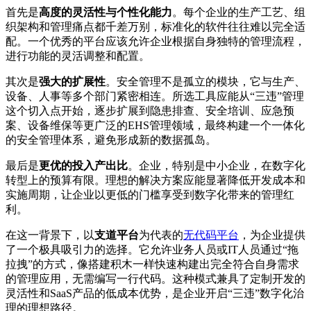
首先是
高度的灵活性与个性化能力
。每个企业的生产工艺、组
织架构和管理痛点都千差万别，标准化的软件往往难以完全适
配。一个优秀的平台应该允许企业根据自身独特的管理流程，
进行功能的灵活调整和配置。
其次是
强大的扩展性
。安全管理不是孤立的模块，它与生产、
设备、人事等多个部门紧密相连。所选工具应能从“三违”管理
这个切入点开始，逐步扩展到隐患排查、安全培训、应急预
案、设备维保等更广泛的EHS管理领域，最终构建一个一体化
的安全管理体系，避免形成新的数据孤岛。
最后是
更优的投入产出比
。企业，特别是中小企业，在数字化
转型上的预算有限。理想的解决方案应能显著降低开发成本和
实施周期，让企业以更低的门槛享受到数字化带来的管理红
利。
在这一背景下，以
支道平台
为代表的
无代码平台
，为企业提供
了一个极具吸引力的选择。它允许业务人员或IT人员通过“拖
拉拽”的方式，像搭建积木一样快速构建出完全符合自身需求
的管理应用，无需编写一行代码。这种模式兼具了定制开发的
灵活性和SaaS产品的低成本优势，是企业开启“三违”数字化治
理的理想路径。