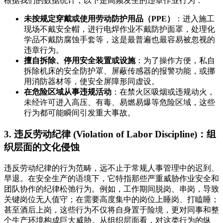
根据我们的数据统计，以下是高频发生的违章作业行为：
未按规定穿戴或使用劳动防护用品（PPE）
：进入施工
现场不戴安全帽，进行电焊作业不戴防护面罩，处理化
学品不戴防腐蚀手套等，这是最普遍也最容易被忽视的
违章行为。
擅自拆除、停用安全装置或设施
：为了操作方便，私自
拆除机床的安全防护罩、屏蔽传感器的报警功能，或挪
用消防器材等，使安全屏障形同虚设。
在危险区域从事违规活动
：在禁火区吸烟或违规动火，
未经许可进入高压、有毒、易燃易爆等危险区域，这些
行为都可能瞬间引发重大事故。
3. 违反劳动纪律 (Violation of Labor Discipline)：组
织层面的文化侵蚀
违反劳动纪律的行为范畴，远不止于常规人事管理中的迟到、
早退。在安全生产的语境下，它特指那些严重威胁作业安全和
团队协作的纪律松弛行为。例如，工作期间脱岗、串岗，导致
关键岗位无人值守；在需要高度集中的岗位上睡岗、打瞌睡；
甚至酒后上岗，这些行为不仅将自身置于险境，更对同事和整
个生产环境构成巨大威胁。从组织层面看，对这类行为的纵