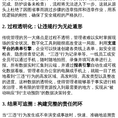
完成、防护设备未检查），流程将无法进入下一步。这就从源
头上杜绝了因图省事而跳过步骤的违章指挥和违章作业，用系
统逻辑的刚性，确保了安全规程的严格执行。
2. 过程透明化：让违规行为无处遁形
传统管理的另一大痛点是过程不透明，管理者难以实时掌握现
场的安全状况。数字化工具则能彻底改变这一局面。利用
支道
平台的表单引擎
，企业可以快速创建各类线上表单，如安全巡
检表、隐患排查登记表、“三违”行为记录单等。一线员工或安
全员可以通过手机，随时随地拍照、录像并填写表单进行上
报。所有数据实时汇集到云端，并通过
报表引擎
自动生成可视
化数据看板。管理者在办公室的电脑或手机上，就能一目了然
地看到“三违”行为的高发区域、高发时段、高发类型以及整改
的进度。这种数据的透明化，使得管理者能够基于事实进行精
准治理，将有限的管理资源投入到最需要的地方，实现从“被
动响应”到“主动预防”的数据决策转变。
3. 结果可追溯：构建完整的责任闭环
当“三违”行为发生或不幸演变成事故时，快速、准确地追溯责