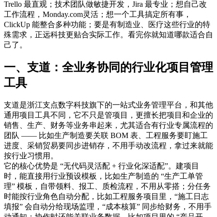
Trello 最直观；技术团队做敏捷开发，Jira 最专业；想自己改
工作流程，Monday.com灵活；想一个工具搞定所有事，
ClickUp 能整合多种功能；要是有制造业、医疗这些行业的特
殊需求，正远科技更贴合实际工作。看完你就知道哪款适合自
己了。
一、支道：全业务协同的行业化项目管理
工具
支道是浙江支点数字科技旗下的一站式业务管理平台，和其他
通用项目工具不同，它不只是管项目，更擅长把项目和企业的
销售、生产、财务等业务串起来，尤其适合有行业专属流程的
团队 —— 比如生产制造要关联 BOM 表、工程服务要盯施工
进度、采销贸易要同步进销存，不用手动改流程，拿过来就能
按行业习惯用。
它的核心优势是 “无代码灵活配 + 行业化深适配”。建项目
时，能直接用行业预设模板，比如生产制造的 “生产工单管
理” 模板，自带领料、报工、质检流程，不用从零搭；分任务
时能按行业角色自动分配，比如工程服务项目里，“施工日志
填报” 会自动分给现场监理，“成本核算” 同步给财务，不用手
动通知；协作时还能关联业务数据，比如项目里的 “产品开