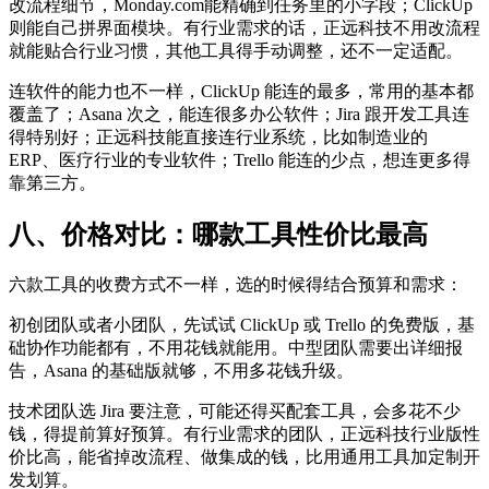
改流程细节，Monday.com能精确到任务里的小字段；ClickUp
则能自己拼界面模块。有行业需求的话，正远科技不用改流程
就能贴合行业习惯，其他工具得手动调整，还不一定适配。
连软件的能力也不一样，ClickUp 能连的最多，常用的基本都
覆盖了；Asana 次之，能连很多办公软件；Jira 跟开发工具连
得特别好；正远科技能直接连行业系统，比如制造业的
ERP、医疗行业的专业软件；Trello 能连的少点，想连更多得
靠第三方。
八、价格对比：哪款工具性价比最高
六款工具的收费方式不一样，选的时候得结合预算和需求：
初创团队或者小团队，先试试 ClickUp 或 Trello 的免费版，基
础协作功能都有，不用花钱就能用。中型团队需要出详细报
告，Asana 的基础版就够，不用多花钱升级。
技术团队选 Jira 要注意，可能还得买配套工具，会多花不少
钱，得提前算好预算。有行业需求的团队，正远科技行业版性
价比高，能省掉改流程、做集成的钱，比用通用工具加定制开
发划算。