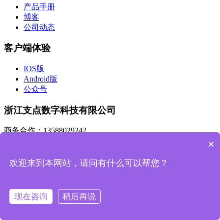
产品手册
博客
公司动态
客户端体验
IOS版
Android版
公众号
浙江支点数字科技有限公司
商务合作：13588029242
×
市场合作：sales@zdsztech.com
欢迎来到本网站，请问有什么可以帮您？
杭州总部：浙江省杭州市滨江区人工智能产业园A幢405
研发中心：陕西省西安市高新区天谷七路996号国家数字出版
基地D栋405室
现在咨询
稍后再说
添加市场顾问