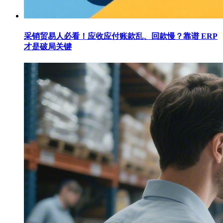
采销贸易人必看！应收应付账款乱、回款慢？靠谱 ERP
才是破局关键