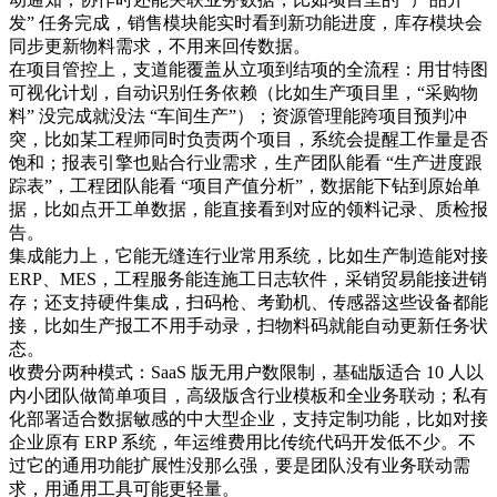
发” 任务完成，销售模块能实时看到新功能进度，库存模块会
同步更新物料需求，不用来回传数据。
在项目管控上，支道能覆盖从立项到结项的全流程：用甘特图
可视化计划，自动识别任务依赖（比如生产项目里，“采购物
料” 没完成就没法 “车间生产”）；资源管理能跨项目预判冲
突，比如某工程师同时负责两个项目，系统会提醒工作量是否
饱和；报表引擎也贴合行业需求，生产团队能看 “生产进度跟
踪表”，工程团队能看 “项目产值分析”，数据能下钻到原始单
据，比如点开工单数据，能直接看到对应的领料记录、质检报
告。
集成能力上，它能无缝连行业常用系统，比如生产制造能对接
ERP、MES，工程服务能连施工日志软件，采销贸易能接进销
存；还支持硬件集成，扫码枪、考勤机、传感器这些设备都能
接，比如生产报工不用手动录，扫物料码就能自动更新任务状
态。
收费分两种模式：SaaS 版无用户数限制，基础版适合 10 人以
内小团队做简单项目，高级版含行业模板和全业务联动；私有
化部署适合数据敏感的中大型企业，支持定制功能，比如对接
企业原有 ERP 系统，年运维费用比传统代码开发低不少。不
过它的通用功能扩展性没那么强，要是团队没有业务联动需
求，用通用工具可能更轻量。