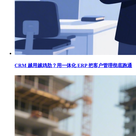
CRM 越用越鸡肋？用一体化 ERP 把客户管理彻底跑通