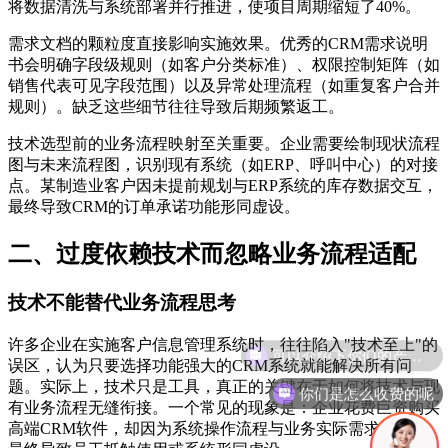
将数据清洗与系统部署并行推进，使项目周期缩短了40%。
需求文档的颗粒度直接影响实施效果。优秀的CRM需求说明
书会明确字段级规则（如客户分类标准）、权限控制矩阵（如
销售代表可见字段范围）以及异常处理流程（如重复客户合并
规则）。缺乏这些细节往往导致后期频繁返工。
技术选型前的业务流程映射至关重要。企业需要绘制现状流程
图与未来流程图，识别现有系统（如ERP、呼叫中心）的对接
点。某制造业客户因未提前规划与ERP系统的库存数据交互，
最终导致CRM的订单承诺功能形同虚设。
二、过度依赖技术而忽略业务流程适配
技术不能替代业务流程思考
许多企业在实施客户信息管理系统时，往往陷入"技术至上"的
误区，认为只要选择功能强大的CRM系统就能解决所有问
题。实际上，技术只是工具，真正的关键在于如何将技术与现
你们是怎么收费的呢
有业务流程无缝衔接。一个常见的现象是：企业花费巨资购买
高端CRM软件，却因为系统操作流程与业务实际需求脱节，