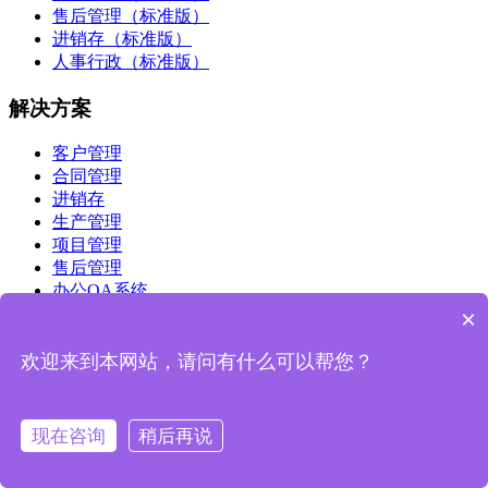
售后管理（标准版）
进销存（标准版）
人事行政（标准版）
解决方案
客户管理
合同管理
进销存
生产管理
项目管理
售后管理
办公OA系统
工程项目管理
×
关于支点
欢迎来到本网站，请问有什么可以帮您？
荣誉资质
联系我们
现在咨询
稍后再说
产品手册
博客