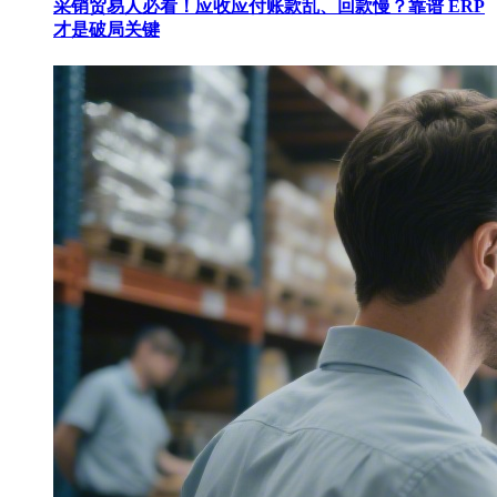
采销贸易人必看！应收应付账款乱、回款慢？靠谱 ERP
才是破局关键