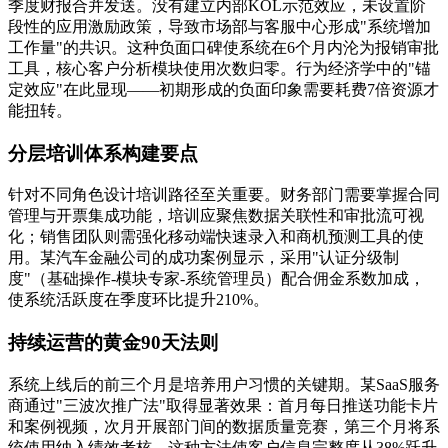
季度财报合并发送。没有建立内部KOL示范效应，未设置阶
段性的应用激励政策，导致市场部与客服中心形成"系统增加
工作量"的共识。这种负面口碑使系统在6个月内沦为报销审批
工具，核心客户分析模块使用次数归零。行为经济学中的"锚
定效应"在此显现——初期形成的负面印象需要耗费7倍资源才
能扭转。
分层培训体系构建要点
针对不同角色设计培训路径至关重要。财务部门需要掌握合同
管理与开票集成功能，培训应聚焦数据关联性和审批流可视
化；销售团队则需强化移动端快速录入和商机预测工具的使
用。某汽车金融公司的成功案例显示，采用"认证分级制
度"（基础操作-模块专家-系统管理员）配合佣金系数加成，
使系统活跃度在季度环比提升210%。
持续运营的黄金90天法则
系统上线后的前三个月是培养用户习惯的关键期。某SaaS服务
商通过"三波次推广法"取得显著效果：首月每日推送功能卡片
和案例视频，次月开展部门间的数据质量竞赛，第三个月将系
统使用纳入绩效考核。这种方法使客户信息完整度从38%跃升