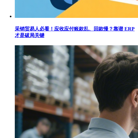
采销贸易人必看！应收应付账款乱、回款慢？靠谱 ERP
才是破局关键