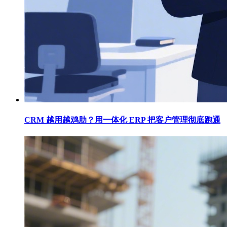
CRM 越用越鸡肋？用一体化 ERP 把客户管理彻底跑通