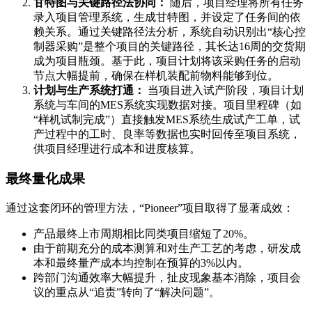
甘特图与关键路径法协同：
随后，项目经理将所有任务
录入项目管理系统，生成甘特图，并设定了任务间的依
赖关系。通过关键路径法分析，系统自动识别出“核心控
制器采购”是整个项目的关键路径，其长达16周的交货期
成为项目瓶颈。基于此，项目计划将该采购任务的启动
节点大幅提前，确保在样机装配前物料能够到位。
计划与生产系统打通：
当项目进入试产阶段，项目计划
系统与车间的MES系统实现数据对接。项目里程碑（如
“样机试制完成”）直接触发MES系统生成试产工单，试
产过程中的工时、良率等数据也实时回传至项目系统，
供项目经理进行成本和进度核算。
最终量化成果
通过这套闭环的管理方法，“Pioneer”项目取得了显著成效：
产品最终上市周期相比同类项目缩短了20%。
由于前期充分的成本测算和对生产工艺的考虑，研发成
本和最终量产成本均控制在预算的3%以内。
跨部门沟通效率大幅提升，扯皮现象基本消除，项目会
议的重点从“追责”转向了“解决问题”。