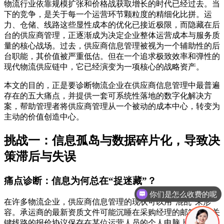
物流行业依靠规模扩张和价格战获取增长的时代已经过去。当
下的竞争，是关于每一个运营环节颗粒度的精细化比拼。运
力、仓储、线路这些显性成本的优化已接近极限，而隐藏在后
台的供应商管理，正逐渐成为决定企业整体运营成本与服务质
量的核心战场。过去，供应商信息管理被视为一个辅助性的后
台职能，其价值被严重低估。但在一个追求极致效率和弹性的
现代物流供应链中，它已经演变为一项核心的战略资产。
本文的目的，正是要诊断物流企业在供应商信息管理中最普遍
存在的五大痛点，并提供一套可系统性落地的数字化解决方
案，帮助管理者将供应商管理从一个被动的成本中心，转变为
主动的价值创造中心。
挑战一：信息孤岛与数据碎片化，导致决
策滞后与失误
你们是怎么收费的呢
痛点诊断：信息为何总在“捉迷藏”？
现在有优惠活动吗
在许多物流企业，供应商信息管理的现状可以用“混乱”来形
容。承运商的最新资质文件可能沉睡在采购经理的邮箱里；关
键线路的报价协议保存在某位运营人员的个人电脑上，版本是