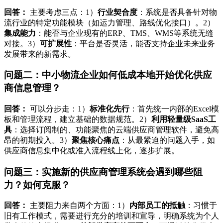
回答：
主要考虑三点：1）
行业契合度
：系统是否具备针对物
流行业的特定功能模块（如运力管理、路线优化接口）。2）
集成能力
：能否与企业现有的ERP、TMS、WMS等系统无缝
对接。3）
可扩展性
：平台是否灵活，能否支持企业未来业务
发展带来的新需求。
问题二：中小物流企业如何低成本地开始优化供应
商信息管理？
回答：
可以分步走：1）
标准化先行
：首先统一内部的Excel模
板和管理流程，建立基础的数据规范。2）
利用轻量级SaaS工
具
：选择订阅制的、功能聚焦的云端供应商管理软件，避免高
昂的初期投入。3）
聚焦核心痛点
：从最紧迫的问题入手，如
供应商信息集中化或准入流程线上化，逐步扩展。
问题三：实施新的供应商管理系统会遇到哪些阻
力？如何克服？
回答：
主要阻力来自两个方面：1）
内部员工的抵触
：习惯于
旧有工作模式，需要进行充分的培训和宣导，明确系统为个人