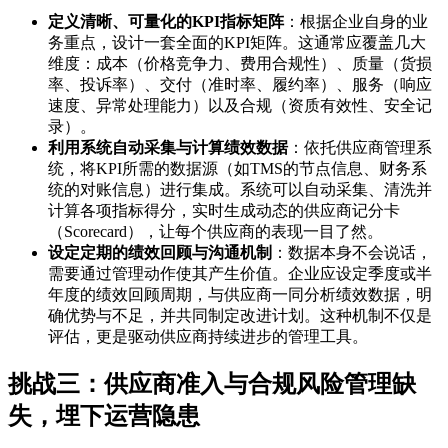
定义清晰、可量化的KPI指标矩阵
：根据企业自身的业
务重点，设计一套全面的KPI矩阵。这通常应覆盖几大
维度：成本（价格竞争力、费用合规性）、质量（货损
率、投诉率）、交付（准时率、履约率）、服务（响应
速度、异常处理能力）以及合规（资质有效性、安全记
录）。
利用系统自动采集与计算绩效数据
：依托供应商管理系
统，将KPI所需的数据源（如TMS的节点信息、财务系
统的对账信息）进行集成。系统可以自动采集、清洗并
计算各项指标得分，实时生成动态的供应商记分卡
（Scorecard），让每个供应商的表现一目了然。
设定定期的绩效回顾与沟通机制
：数据本身不会说话，
需要通过管理动作使其产生价值。企业应设定季度或半
年度的绩效回顾周期，与供应商一同分析绩效数据，明
确优势与不足，并共同制定改进计划。这种机制不仅是
评估，更是驱动供应商持续进步的管理工具。
挑战三：供应商准入与合规风险管理缺
失，埋下运营隐患