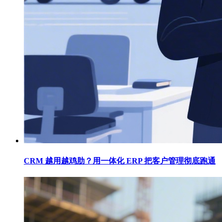
CRM 越用越鸡肋？用一体化 ERP 把客户管理彻底跑通