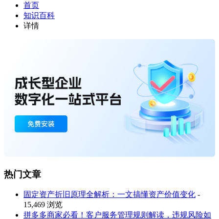
首页
知识百科
详情
热门文章
固定资产折旧原理全解析：一文搞懂资产价值变化
-
15,469 浏览
拼多多商家必看！客户服务管理规则解读，违规风险如