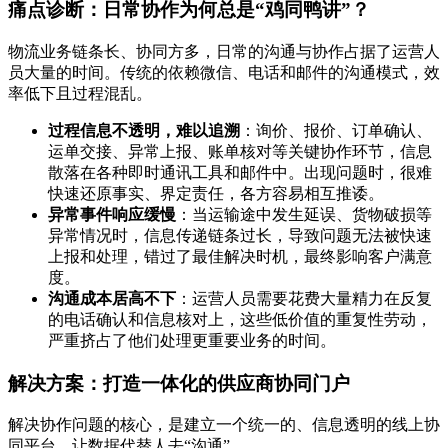
痛点诊断：日常协作为何总是“鸡同鸭讲”？
物流业务链条长、协同方多，日常的沟通与协作占据了运营人
员大量的时间。传统的依赖微信、电话和邮件的沟通模式，效
率低下且过程混乱。
过程信息不透明，难以追溯
：询价、报价、订单确认、
运单交接、异常上报、账单核对等关键协作环节，信息
散落在各种即时通讯工具和邮件中。出现问题时，很难
快速还原事实、界定责任，各方容易相互推诿。
异常事件响应缓慢
：当运输途中发生延误、货物破损等
异常情况时，信息传递链条过长，导致问题无法被快速
上报和处理，错过了最佳解决时机，最终影响客户满意
度。
沟通成本居高不下
：运营人员需要花费大量精力在反复
的电话确认和信息核对上，这些低价值的重复性劳动，
严重挤占了他们处理更重要业务的时间。
解决方案：打造一体化的供应商协同门户
解决协作问题的核心，是建立一个统一的、信息透明的线上协
同平台，让数据代替人去“沟通”。