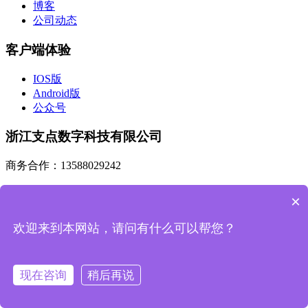
博客
公司动态
客户端体验
IOS版
Android版
公众号
浙江支点数字科技有限公司
商务合作：13588029242
市场合作：sales@zdsztech.com
×
杭州总部：浙江省杭州市滨江区人工智能产业园A幢405
欢迎来到本网站，请问有什么可以帮您？
研发中心：陕西省西安市高新区天谷七路996号国家数字出版
基地D栋405室
现在咨询
稍后再说
添加市场顾问
公众号