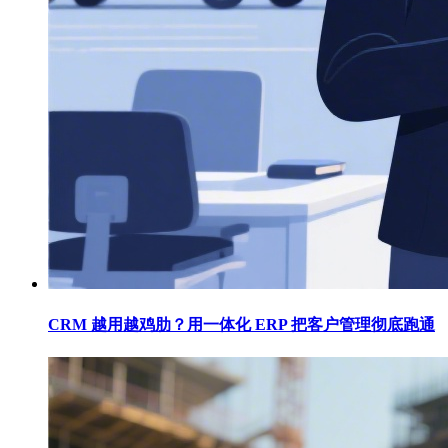
CRM 越用越鸡肋？用一体化 ERP 把客户管理彻底跑通