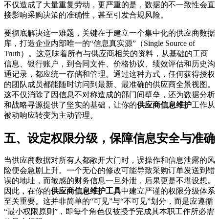
不仅造成了大量重复劳动，更严重的是，数据的不一致性会直
接影响采购决策的准确性，甚至引发合规风险。
要彻底解决这一难题，关键在于建立一个集中化的供应商数据
库，打造企业内部唯一的“信息真实源”（Single Source of
Truth）。这意味着所有与供应商相关的资料，从基础的工商
信息、银行账户，到合同文件、价格协议、绩效评估和历史沟
通记录，都应统一存储和管理。通过这种方式，任何获得授权
的团队成员都能随时访问到最新、最准确的供应商全景视图。
这不仅消除了因信息不对称造成的部门间壁垒，还为数据分析
和战略寻源提供了坚实的基础，让你的
供应商信息维护
工作从
被动响应转变为主动管理。
五、设定权限分级，保障信息安全与准确
当供应商数据对所有人都敞开大门时，误操作和信息泄露的风
险便会急剧上升。一个无心的修改可能导致采购订单发送到错
误的地址，而敏感的财务信息一旦外泄，后果更是不堪设想。
因此，在你的
供应商信息维护工具
中建立严谨的权限分级体系
至关重要。这并非简单的“可见”与“不可见”划分，而是应遵循
“最小权限原则”，即每个角色仅被授予完成其本职工作所必需