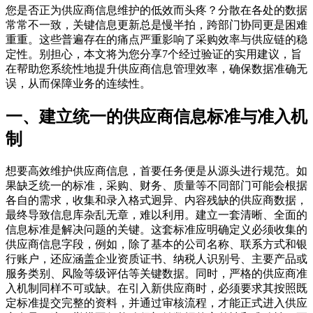
您是否正为供应商信息维护的低效而头疼？分散在各处的数据
常常不一致，关键信息更新总是慢半拍，跨部门协同更是困难
重重。这些普遍存在的痛点严重影响了采购效率与供应链的稳
定性。别担心，本文将为您分享7个经过验证的实用建议，旨
在帮助您系统性地提升供应商信息管理效率，确保数据准确无
误，从而保障业务的连续性。
一、建立统一的供应商信息标准与准入机
制
想要高效维护供应商信息，首要任务便是从源头进行规范。如
果缺乏统一的标准，采购、财务、质量等不同部门可能会根据
各自的需求，收集和录入格式迥异、内容残缺的供应商数据，
最终导致信息库杂乱无章，难以利用。建立一套清晰、全面的
信息标准是解决问题的关键。这套标准应明确定义必须收集的
供应商信息字段，例如，除了基本的公司名称、联系方式和银
行账户，还应涵盖企业资质证书、纳税人识别号、主要产品或
服务类别、风险等级评估等关键数据。同时，严格的供应商准
入机制同样不可或缺。在引入新供应商时，必须要求其按照既
定标准提交完整的资料，并通过审核流程，才能正式进入供应