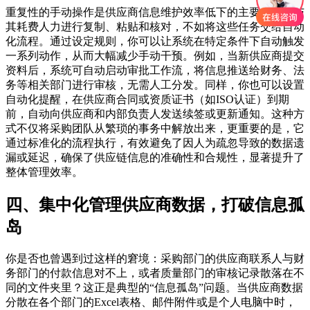
重复性的手动操作是供应商信息维护效率低下的主要原因。与
其耗费人力进行复制、粘贴和核对，不如将这些任务交给自动
化流程。通过设定规则，你可以让系统在特定条件下自动触发
一系列动作，从而大幅减少手动干预。例如，当新供应商提交
资料后，系统可自动启动审批工作流，将信息推送给财务、法
务等相关部门进行审核，无需人工分发。同样，你也可以设置
自动化提醒，在供应商合同或资质证书（如ISO认证）到期
前，自动向供应商和内部负责人发送续签或更新通知。这种方
式不仅将采购团队从繁琐的事务中解放出来，更重要的是，它
通过标准化的流程执行，有效避免了因人为疏忽导致的数据遗
漏或延迟，确保了供应链信息的准确性和合规性，显著提升了
整体管理效率。
四、集中化管理供应商数据，打破信息孤
岛
你是否也曾遇到过这样的窘境：采购部门的供应商联系人与财
务部门的付款信息对不上，或者质量部门的审核记录散落在不
同的文件夹里？这正是典型的“信息孤岛”问题。当供应商数据
分散在各个部门的Excel表格、邮件附件或是个人电脑中时，