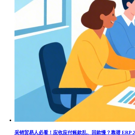
采销贸易人必看！应收应付账款乱、回款慢？靠谱 ERP 