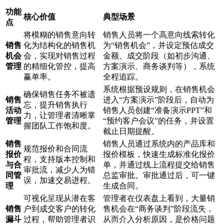
功能
核心价值
典型场景
点
将模糊的销售意向转
销售人员将一个高意向线索转化
销售
化为结构化的销售机
为“销售机会”，并设定预估成交
机会
会，实现对销售过程
金额、成交阶段（如初步沟通、
管理
的精细化管控，提高
方案演示、商务谈判等），系统
赢单率。
全程追踪。
系统根据预设规则，在销售机会
确保销售任务不被遗
销售
进入“方案演示”阶段后，自动为
忘，提升销售执行
活动
销售人员创建“准备演示PPT”和
力，让管理者清晰掌
管理
“预约客户会议”的任务，并设置
握团队工作饱和度。
截止日期提醒。
销售
销售人员通过系统内的产品库和
规范报价和合同流
报价
报价模板，快速生成标准化报价
程，支持版本控制和
与合
单，并通过线上流程提交给销售
审批流，减少人为错
同管
总监审批。审批通过后，可一键
误，加速交易进程。
理
生成合同。
可视化呈现从潜在客
管理者在仪表盘上看到，大量销
销售
户到成交客户的转化
售机会在“商务谈判”阶段流失，
漏斗
过程，帮助管理者识
从而介入分析原因，是价格问题