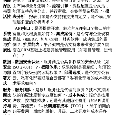
功能
需求？-
自定义能力
：是否支持自定义字段、对象、页
深度
面布局和业务逻辑？-
流程引擎
：流程配置是否灵活，
与灵
能否支持条件分支、并行审批、会签等复杂场景？-
报
活性
表分析
：报表引擎是否支持拖拉拽自定义，能否满足管
理层多变的分析需求？
-
API接口
：是否提供开放、标准的API接口？接口的丰
系统
富度和文档质量如何？-
集成案例
：是否有与企业现有
集成
系统（如ERP、钉钉/企微、财务软件）成功集成的案
与扩
例？-
扩展能力
：平台架构是否支持未来业务扩展？能
展性
否在CRM基础上搭建其他管理应用（如项目管理、进销
存）？
数据
-
数据安全认证
：服务商是否具备权威的安全认证（如
安全
ISO 27001）？-
权限体系
：权限控制是否精细，能否设
与部
置到字段级别的读写权限？-
部署选项
：是否支持公有
署方
云、私有化部署或混合云部署？私有化部署的成本和技
式
术要求如何？
服务
-
服务团队
：是原厂服务还是代理商服务？技术支持团
商技
队的响应速度和专业度如何？-
成本构成
：报价是按用
术支
户数、按功能模块，还是有其他隐性费用（如API调用
持与
费、存储费）？-
长期拥有成本（TCO）
：除了初期的
成本
购买费用，后续的维护、升级、二次开发的成本是多