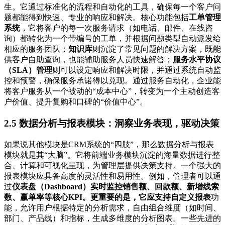
生。它通过标准化的流程和自动化的工具，确保每一个客户问
题都能得到快速、专业的响应和解决。核心功能包括
工单管理
系统
，它将客户的每一次服务请求（如电话、邮件、在线咨
询）都转化为一个带编号的工单，并根据问题类型自动派发给
相应的服务团队；
知识库
则沉淀了常见问题的解决方案，既能
供客户自助查询，也能辅助服务人员快速解答；
服务水平协议
（SLA）管理
则可以设定响应和解决时限，并通过系统自动监
控和预警，确保服务承诺得以兑现。通过服务自动化，企业能
将客户服务从一个被动的“成本中心”，转变为一个主动创造客
户价值、提升复购和口碑的“价值中心”。
2.5 数据分析与报表模块：洞察业务表现，驱动决策
如果说其他模块是CRM系统的“四肢”，那么数据分析与报表
模块就是其“大脑”。它将前端业务模块沉淀的海量数据进行整
合、计算和可视化呈现，为管理层提供决策支持。一个强大的
报表模块应具备高度的灵活性和易用性。例如，管理者可以通
过
仪表盘（Dashboard）
实时监控销售额、回款额、新增线索
数、赢单率等核心KPI。更重要的是，它应支持
自定义报表
功
能，允许用户根据特定的分析需求，自由组合维度（如时间、
部门、产品线）和指标，生成多维度的分析图表。一些先进的