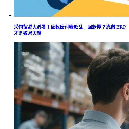
采销贸易人必看！应收应付账款乱、回款慢？靠谱 ERP
才是破局关键