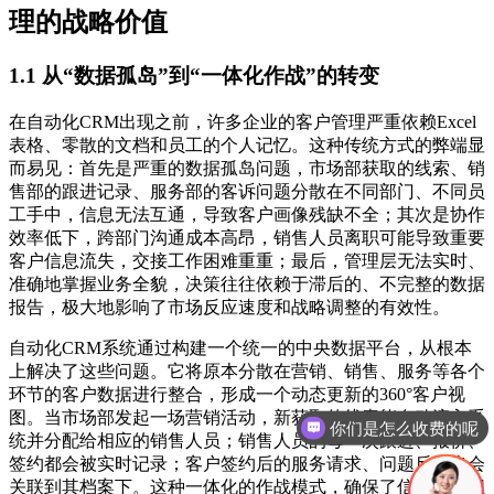
理的战略价值
1.1 从“数据孤岛”到“一体化作战”的转变
在自动化CRM出现之前，许多企业的客户管理严重依赖Excel
表格、零散的文档和员工的个人记忆。这种传统方式的弊端显
而易见：首先是严重的数据孤岛问题，市场部获取的线索、销
售部的跟进记录、服务部的客诉问题分散在不同部门、不同员
工手中，信息无法互通，导致客户画像残缺不全；其次是协作
效率低下，跨部门沟通成本高昂，销售人员离职可能导致重要
客户信息流失，交接工作困难重重；最后，管理层无法实时、
准确地掌握业务全貌，决策往往依赖于滞后的、不完整的数据
报告，极大地影响了市场反应速度和战略调整的有效性。
自动化CRM系统通过构建一个统一的中央数据平台，从根本
上解决了这些问题。它将原本分散在营销、销售、服务等各个
你们是怎么收费的呢
环节的客户数据进行整合，形成一个动态更新的360°客户视
图。当市场部发起一场营销活动，新获取的线索能自动流入系
现在有优惠活动吗
统并分配给相应的销售人员；销售人员的每一次跟进、报价、
签约都会被实时记录；客户签约后的服务请求、问题反馈也会
关联到其档案下。这种一体化的作战模式，确保了信息在组织