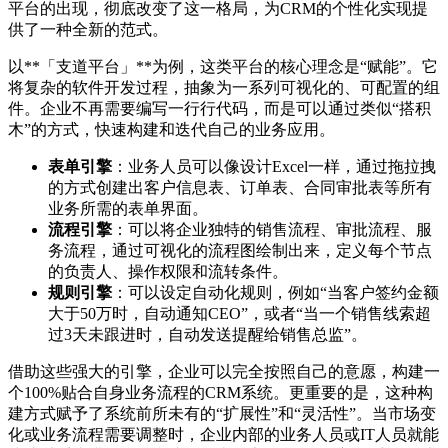
平台的出现，彻底改变了这一格局，为CRM的个性化实现提
供了一种全新的范式。
以**「支道平台」**为例，这类平台的核心理念是“赋能”。它
将复杂的软件开发过程，抽象为一系列可视化的、可配置的组
件。企业不再需要编写一行行代码，而是可以通过类似“搭积
木”的方式，快速构建和迭代自己的业务应用。
表单引擎
：业务人员可以像设计Excel一样，通过拖拉拽
的方式创建出客户信息表、订单表、合同审批表等所有
业务所需的表单界面。
流程引擎
：可以将企业独特的销售流程、审批流程、服
务流程，通过可视化的流程图绘制出来，定义每个节点
的负责人、操作权限和流转条件。
规则引擎
：可以设定自动化规则，例如“当客户签约金额
大于50万时，自动通知CEO”，或者“当一个销售线索超
过3天未跟进时，自动发送提醒给销售总监”。
借助这些强大的引擎，企业可以完全按照自己的意愿，构建一
个100%贴合自身业务流程的CRM系统。更重要的是，这种构
建方式赋予了系统前所未有的“扩展性”和“灵活性”。当市场变
化或业务流程需要调整时，企业内部的业务人员或IT人员就能