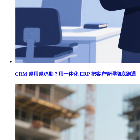
CRM 越用越鸡肋？用一体化 ERP 把客户管理彻底跑通