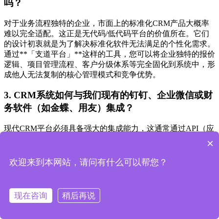
吗？
对于业务流程独特的企业，市面上的标准化CRM产品大概率
难以完全适配。这正是无代码/低代码平台的价值所在。它们
的设计初衷就是为了解决标准化软件无法满足的个性化需求。
通过**「支道平台」**这样的工具，您可以将企业独特的报价
逻辑、项目管理流程、客户分级体系等完全固化到系统中，形
成他人无法复制的核心管理模式和竞争优势。
3. CRM系统如何与我们现有的钉钉、企业微信或财
务软件（如金蝶、用友）集成？
现代CRM平台必须具备强大的集成能力，这通常通过API（应
用程序编程接口）来实现。在选型时，务必确认服务商是否提
×
供开放且文档齐全的API。优秀的平台如**「支道平台」**，
具备成熟的API对接能力和丰富的集成经验，能够与钉钉、企
欢迎来到本网站，请问有什么可以帮您？
业微信无缝集成，实现消息通知、待办审批的同步；也能与金
蝶、用友等主流财务软件打通，实现订单、回款、发票等数据
的自动同步，真正打通企业内部的数据流，实现业务财务一体
现在咨询
稍后再说
化和高效协同办公。