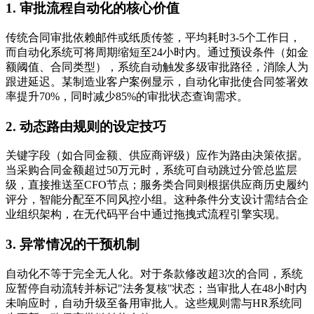
1. 审批流程自动化的核心价值
传统合同审批依赖邮件或纸质传签，平均耗时3-5个工作日，
而自动化系统可将周期缩短至24小时内。通过预设条件（如金
额阈值、合同类型），系统自动触发多级审批路径，消除人为
跟进延迟。某制造业客户案例显示，自动化审批使合同签署效
率提升70%，同时减少85%的审批状态查询需求。
2. 动态路由规则的设定技巧
关键字段（如合同金额、供应商评级）应作为路由决策依据。
当采购合同金额超过50万元时，系统可自动跳过分管总监层
级，直接推送至CFO节点；服务类合同则根据供应商历史履约
评分，智能分配至不同风控小组。这种条件分支设计需结合企
业组织架构，在无代码平台中通过拖拽式流程引擎实现。
3. 异常情况的干预机制
自动化不等于完全无人化。对于条款修改超3次的合同，系统
应暂停自动流转并标记"法务复核"状态；当审批人在48小时内
未响应时，自动升级至备用审批人。这些规则需与HR系统同