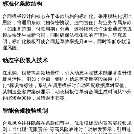
标准化条款结构
合同模板设计的核心在于条款结构的标准化。采用模块化设计
思路，将通用条款（如保密协议、违约责任）与业务专属条款
（如服务范围、付款周期）分离。这种结构允许企业通过拖拽
模块快速生成新合同，同时确保法律条款的严谨性。研究表
明，标准化模板可使合同起草效率提升40%，同时降低条款遗
漏风险。
动态字段嵌入技术
在采购、租赁等高频场景中，引入动态字段技术能显著提升模
板灵活性。例如：金额、签约方信息等变量字段采用"{{
}}"标识符标注，系统在调用模板时自动匹配数据库对应值。
某制造业客户案例显示，动态模板使单份合同生成时间从25分
钟缩短至90秒，且错误率归零。
智能合规校验机制
合规风险往往隐藏在条款细节中。优质模板应内置智能校验规
则：当出现"无限责任"等高风险表述时自动触发警示；引用过