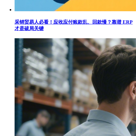
采销贸易人必看！应收应付账款乱、回款慢？靠谱 ERP
才是破局关键