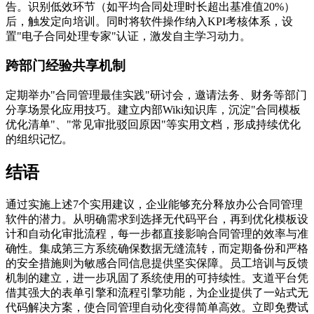
告。识别低效环节（如平均合同处理时长超出基准值20%）
后，触发定向培训。同时将软件操作纳入KPI考核体系，设
置"电子合同处理专家"认证，激发自主学习动力。
跨部门经验共享机制
定期举办"合同管理最佳实践"研讨会，邀请法务、财务等部门
分享场景化应用技巧。建立内部Wiki知识库，沉淀"合同模板
优化清单"、"常见审批驳回原因"等实用文档，形成持续优化
的组织记忆。
结语
通过实施上述7个实用建议，企业能够充分释放办公合同管理
软件的潜力。从明确需求到选择无代码平台，再到优化模板设
计和自动化审批流程，每一步都直接影响合同管理的效率与准
确性。集成第三方系统确保数据无缝流转，而定期备份和严格
的安全措施则为敏感合同信息提供坚实保障。员工培训与反馈
机制的建立，进一步巩固了系统使用的可持续性。支道平台凭
借其强大的表单引擎和流程引擎功能，为企业提供了一站式无
代码解决方案，使合同管理自动化变得简单高效。立即免费试