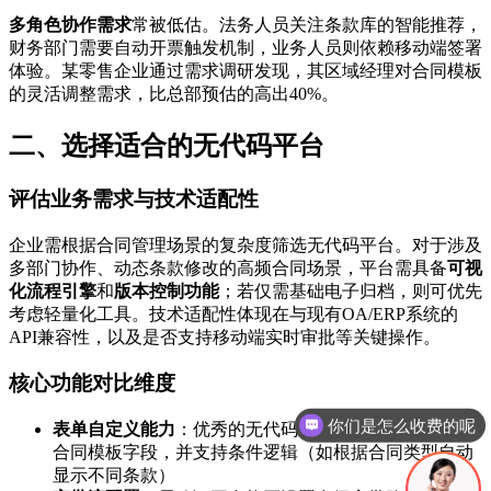
多角色协作需求
常被低估。法务人员关注条款库的智能推荐，
财务部门需要自动开票触发机制，业务人员则依赖移动端签署
体验。某零售企业通过需求调研发现，其区域经理对合同模板
的灵活调整需求，比总部预估的高出40%。
二、选择适合的无代码平台
评估业务需求与技术适配性
企业需根据合同管理场景的复杂度筛选无代码平台。对于涉及
多部门协作、动态条款修改的高频合同场景，平台需具备
可视
化流程引擎
和
版本控制功能
；若仅需基础电子归档，则可优先
考虑轻量化工具。技术适配性体现在与现有OA/ERP系统的
API兼容性，以及是否支持移动端实时审批等关键操作。
核心功能对比维度
现在有优惠活动吗
表单自定义能力
：优秀的无代码平台应允许拖拽式设计
合同模板字段，并支持条件逻辑（如根据合同类型自动
显示不同条款）