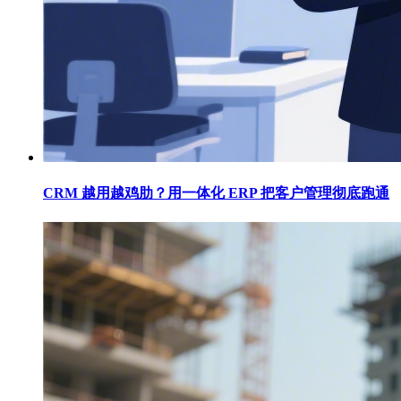
CRM 越用越鸡肋？用一体化 ERP 把客户管理彻底跑通