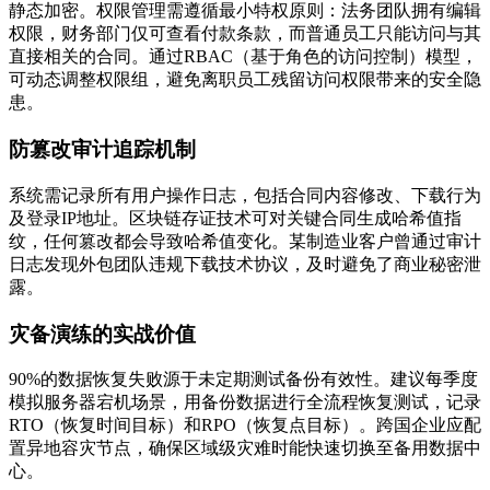
静态加密。权限管理需遵循最小特权原则：法务团队拥有编辑
权限，财务部门仅可查看付款条款，而普通员工只能访问与其
直接相关的合同。通过RBAC（基于角色的访问控制）模型，
可动态调整权限组，避免离职员工残留访问权限带来的安全隐
患。
防篡改审计追踪机制
系统需记录所有用户操作日志，包括合同内容修改、下载行为
及登录IP地址。区块链存证技术可对关键合同生成哈希值指
纹，任何篡改都会导致哈希值变化。某制造业客户曾通过审计
日志发现外包团队违规下载技术协议，及时避免了商业秘密泄
露。
灾备演练的实战价值
90%的数据恢复失败源于未定期测试备份有效性。建议每季度
模拟服务器宕机场景，用备份数据进行全流程恢复测试，记录
RTO（恢复时间目标）和RPO（恢复点目标）。跨国企业应配
置异地容灾节点，确保区域级灾难时能快速切换至备用数据中
心。