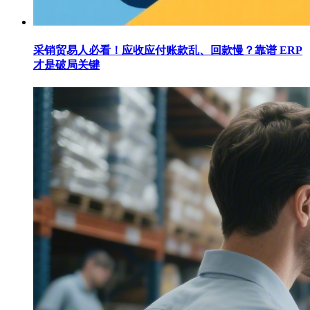
采销贸易人必看！应收应付账款乱、回款慢？靠谱 ERP
才是破局关键