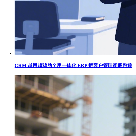
CRM 越用越鸡肋？用一体化 ERP 把客户管理彻底跑通