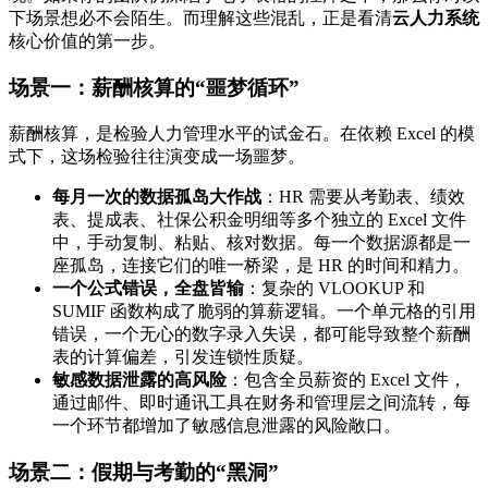
下场景想必不会陌生。而理解这些混乱，正是看清
云人力系统
核心价值的第一步。
场景一：薪酬核算的“噩梦循环”
薪酬核算，是检验人力管理水平的试金石。在依赖 Excel 的模
式下，这场检验往往演变成一场噩梦。
每月一次的数据孤岛大作战
：HR 需要从考勤表、绩效
表、提成表、社保公积金明细等多个独立的 Excel 文件
中，手动复制、粘贴、核对数据。每一个数据源都是一
座孤岛，连接它们的唯一桥梁，是 HR 的时间和精力。
一个公式错误，全盘皆输
：复杂的 VLOOKUP 和
SUMIF 函数构成了脆弱的算薪逻辑。一个单元格的引用
错误，一个无心的数字录入失误，都可能导致整个薪酬
表的计算偏差，引发连锁性质疑。
敏感数据泄露的高风险
：包含全员薪资的 Excel 文件，
通过邮件、即时通讯工具在财务和管理层之间流转，每
一个环节都增加了敏感信息泄露的风险敞口。
场景二：假期与考勤的“黑洞”