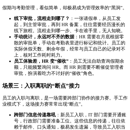
假期与考勤管理，看似简单，却极易成为管理效率的“黑洞”。
线下审批，流程走到哪了？
：一张请假单，从员工发
起，到主管审批，再到 HR 备案，往往需要经历漫长的
线下旅程。流程走到哪一步、卡在谁手里，无人知晓。
手动统计，永远对不齐的数据
：HR 需要在月底根据零
散的审批单，手动在考勤表里进行标记和统计。员工的
实际休假天数、剩余年假，经常与员工自己的记录对不
上，核对工作耗时耗力。
员工体验差，HR 变“催收”
：员工无法自助查询假期余
额，只能频繁询问 HR。而 HR 则需要不断催促管理者
审批，扮演着吃力不讨好的“催收”角色。
场景三：入职离职的“断点”接力
员工的入职与离职，是一场需要跨部门协作的接力赛。手工作
业模式下，这场接力赛常常出现“断点”。
跨部门信息传递靠吼
：新员工入职，IT 部门需要开通账
号，行政部门需要准备工位。这些信息的传递，往往依
赖于邮件、口头通知，极易发生遗漏，导致员工入职当