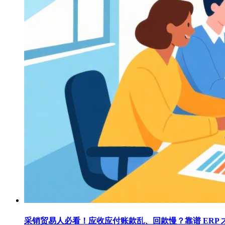
采销贸易人必看！应收应付账款乱、回款慢？靠谱 ERP 