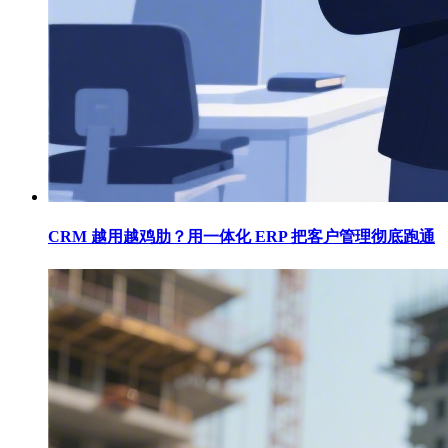
CRM 越用越鸡肋？用一体化 ERP 把客户管理彻底跑通