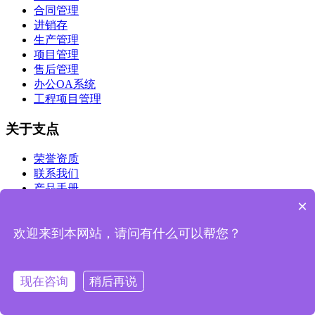
合同管理
进销存
生产管理
项目管理
售后管理
办公OA系统
工程项目管理
关于支点
荣誉资质
联系我们
产品手册
×
博客
公司动态
欢迎来到本网站，请问有什么可以帮您？
客户端体验
IOS版
现在咨询
稍后再说
Android版
公众号