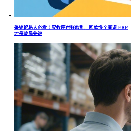
采销贸易人必看！应收应付账款乱、回款慢？靠谱 ERP
才是破局关键