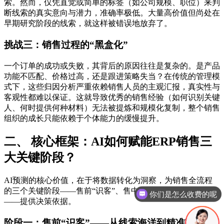
索。然而，仅凭直觉或简单的标签（如公司规模、职位）来判
断线索的真实意向与潜力，准确率极低。大量高价值但尚处在
早期研究阶段的线索，就这样被错误地放弃了。
挑战三：销售过程的“黑盒化”
一个订单的成功或失败，其背后的原因往往是复杂的。是产品
功能不匹配、价格过高，还是跟进策略失当？在传统的管理模
式下，这些归因分析严重依赖销售人员的主观汇报，真实性与
客观性都难以保证。这就导致优秀的销售经验（如何识别关键
人、何时提供何种材料）无法被提炼和规模化复制，整个销售
组织的成长只能依赖于个体能力的缓慢提升。
二、 核心框架：AI如何赋能ERP销售三
大关键阶段？
AI预测的核心价值，在于将数据转化为洞察，为销售全流程
的三个关键阶段——售前“识客”、售中“育客”与售后“留客”
你们是怎么收费的呢
——提供决策依据。
阶段一：售前“识客”——从线索海洋到精准靶心