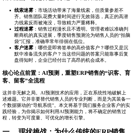
线索迷雾
：市场活动带来了海量线索，但质量参差不
齐。销售团队花费大量时间进行无效筛选，真正的高潜
力线索反而被淹没，导致精力严重稀释。
过程迷雾
：销售过程漫长且不透明。管理者难以准确判
断商机的真实进展，季度销售预测沦为销售人员的“拍脑
袋”汇报，准确率常年徘徊在低位。
客户迷雾
：哪些是即将签单的高价值客户？哪些又是沉
默中准备流失的客户？当这些问题的答案只能靠事后复
盘得知时，企业已经付出了高昂的机会成本。
核心论点前置：AI预测，重塑ERP销售的“识客、育
客、留客”全流程
这并非无解之局。AI预测技术的应用，正在系统性地破解上
述难题。它并非要替代销售人员的专业判断，而是为其装备一
个数据驱动的“导航系统”。本文将基于我们服务企业客户的实
践经验，为你揭示如何利用AI预测能力，将不确定的销售过
程，转变为可度量、可优化的增长引擎。
一、 现状挑战：为什么传统的ERP销售