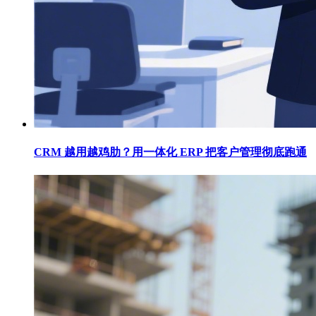
CRM 越用越鸡肋？用一体化 ERP 把客户管理彻底跑通