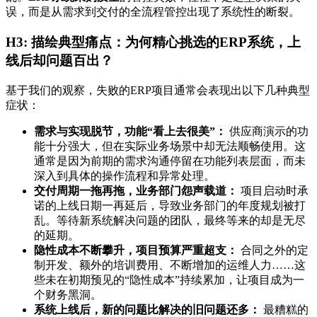
误，而是从需求到交付的全流程管控出现了系统性的断裂。
H3: 描绘典型痛点：为何精心挑选的ERP系统，上
线后却问题百出？
基于我们的观察，失败的ERP项目通常会表现出以下几种典型
症状：
需求与实现脱节，功能“看上去很美”：
供应商演示的功
能十分强大，但在实际业务场景中却无法顺畅使用。这
通常是因为前期的需求沟通停留在功能列表层面，而未
深入到具体的操作流程和异常处理。
交付周期一拖再拖，业务部门怨声载道：
项目启动时承
诺的上线日期一再延后，导致业务部门的年度规划被打
乱。等待新系统解决问题的团队，最终等来的却是无尽
的延期。
隐性成本不断攀升，项目预算严重超支：
合同之外的定
制开发、额外的培训费用、不断增加的运维人力……这
些未在初期预见的“隐性成本”持续累加，让项目成为一
个财务黑洞。
系统上线后，新的问题比解决的旧问题还多：
最糟糕的