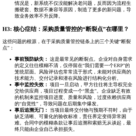
情况是，新系统不仅没能解决老问题，反而因为流程生
搬硬套、数据不兼容等原因，制造了更多的新问题，导
致业务效率不升反降。
H3: 核心症结：采购质量管控的“断裂点”在哪里？
这些问题的根源，在于采购质量管控链条上的三个关键“断裂
点”：
事前预防缺失：
这是最常见的断裂点。企业对自身需求
的定义往往模糊不清，仅停留在“我们需要一个ERP”的
笼统层面。风险评估也常常流于形式，未能对供应商的
技术能力、交付记录和潜在风险进行结构化分析。
事中监控失效：
项目一旦启动，甲方往往将主导权完全
交给供应商，项目过程变成一个“黑盒”。企业缺乏有效
的机制来监控项目进度、质量和风险，过度依赖供应商
的“自觉性”，导致问题在后期集中爆发。
事后追溯无门：
当项目最终交付物与预期不符时，由于
缺乏清晰、可量化的验收标准，责任界定变得异常困
难。合同中的模糊条款让事后追溯和索赔无从谈起，最
终只能由企业自己承担损失。