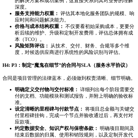
的解决方案和成功案例，这直接关系到其对业务的理解
深度。
服务支持能力权重：
评估其本地化服务团队的规模、响
应时间和问题解决能力。
价格与成本结构权重：
不仅要看初始采购成本，更要分
析后续的维护、升级和定制开发费用，评估总体拥有成
本（TCO）。
风险矩阵评估：
从技术、交付、财务、合规等多个维
度，对候选供应商进行系统性的风险识别与评估。
H4: P3：制定“魔鬼在细节”的合同与SLA（服务水平协议）
合同是项目管理的法律蓝本，必须做到权责清晰、细节明确。
明确定义交付物与交付标准：
详细列出每个阶段需要交
付的文档、功能模块和测试报告，并附上明确的验收标
准。
设定清晰的里程碑与付款节点：
将项目总金额与关键交
付里程碑挂钩，完成一个节点并验收通过后，再支付对
应款项。
约定数据安全、知识产权与保密条款：
明确项目期间及
结束后数据的归属、使用和销毁规则，以及定制开发代