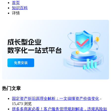
首页
知识百科
详情
热门文章
固定资产折旧原理全解析：一文搞懂资产价值变化
-
15,473 浏览
拼多多商家必看！客户服务管理规则解读，违规风险如