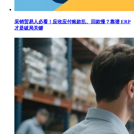
采销贸易人必看！应收应付账款乱、回款慢？靠谱 ERP
才是破局关键