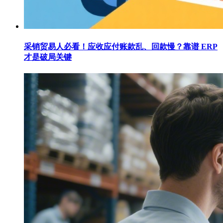
采销贸易人必看！应收应付账款乱、回款慢？靠谱 ERP
才是破局关键