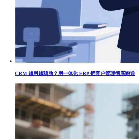
CRM 越用越鸡肋？用一体化 ERP 把客户管理彻底跑通