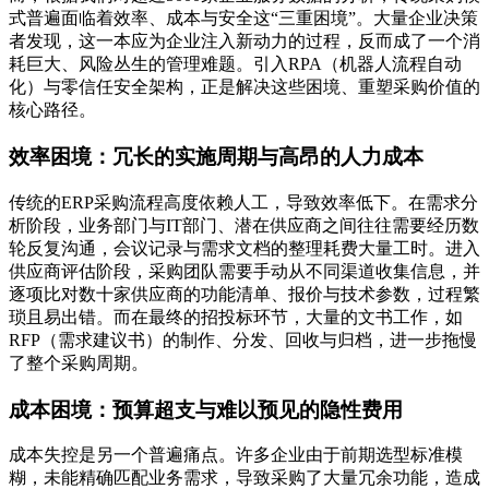
式普遍面临着效率、成本与安全这“三重困境”。大量企业决策
者发现，这一本应为企业注入新动力的过程，反而成了一个消
耗巨大、风险丛生的管理难题。引入RPA（机器人流程自动
化）与零信任安全架构，正是解决这些困境、重塑采购价值的
核心路径。
效率困境：冗长的实施周期与高昂的人力成本
传统的ERP采购流程高度依赖人工，导致效率低下。在需求分
析阶段，业务部门与IT部门、潜在供应商之间往往需要经历数
轮反复沟通，会议记录与需求文档的整理耗费大量工时。进入
供应商评估阶段，采购团队需要手动从不同渠道收集信息，并
逐项比对数十家供应商的功能清单、报价与技术参数，过程繁
琐且易出错。而在最终的招投标环节，大量的文书工作，如
RFP（需求建议书）的制作、分发、回收与归档，进一步拖慢
了整个采购周期。
成本困境：预算超支与难以预见的隐性费用
成本失控是另一个普遍痛点。许多企业由于前期选型标准模
糊，未能精确匹配业务需求，导致采购了大量冗余功能，造成