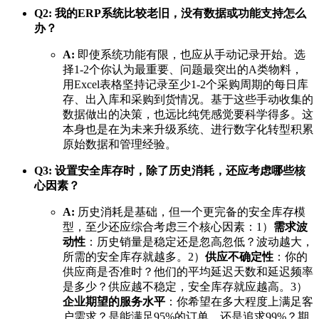
Q2: 我的ERP系统比较老旧，没有数据或功能支持怎么
办？
A:
即使系统功能有限，也应从手动记录开始。选
择1-2个你认为最重要、问题最突出的A类物料，
用Excel表格坚持记录至少1-2个采购周期的每日库
存、出入库和采购到货情况。基于这些手动收集的
数据做出的决策，也远比纯凭感觉要科学得多。这
本身也是在为未来升级系统、进行数字化转型积累
原始数据和管理经验。
Q3: 设置安全库存时，除了历史消耗，还应考虑哪些核
心因素？
A:
历史消耗是基础，但一个更完备的安全库存模
型，至少还应综合考虑三个核心因素：1）
需求波
动性
：历史销量是稳定还是忽高忽低？波动越大，
所需的安全库存就越多。2）
供应不确定性
：你的
供应商是否准时？他们的平均延迟天数和延迟频率
是多少？供应越不稳定，安全库存就应越高。3）
企业期望的服务水平
：你希望在多大程度上满足客
户需求？是能满足95%的订单，还是追求99%？期