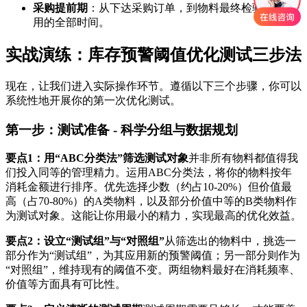
采购提前期
：从下达采购订单，到物料最终检验入库可
用的全部时间。
实战演练：库存预警阈值优化测试三步法
现在，让我们进入实际操作环节。遵循以下三个步骤，你可以
系统性地开展你的第一次优化测试。
第一步：测试准备 - 科学分组与数据规划
要点1：用“ABC分类法”筛选测试对象
并非所有物料都值得我
们投入同等的管理精力。运用ABC分类法，将你的物料按年
消耗金额进行排序。优先选择少数（约占10-20%）但价值最
高（占70-80%）的A类物料，以及部分价值中等的B类物料作
为测试对象。这能让你用最小的精力，实现最高的优化效益。
要点2：设立“测试组”与“对照组”
从筛选出的物料中，挑选一
部分作为“测试组”，为其应用新的预警阈值；另一部分则作为
“对照组”，维持现有的阈值不变。两组物料最好在消耗频率、
价值等方面具有可比性。