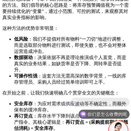
的方法。我们倡导的核心思路是：将库存预警阈值视为一个需
要持续优化的“变量”，通过小范围、可控的测试，来观察其对
真实业务指标的影响。
这种方法的优势非常明显：
低风险
：我们不提倡对所有物料“一刀切”地进行调整，
而是选取部分物料进行测试，即使失败，也不会对整体
运营造成冲击。
数据驱动
：决策依据不再是理论推演或个人直觉，而是
真实的业务结果，如缺货率是否下降、周转率是否提
升。
可操作性强
：这套方法无需高深的数学背景，一线的库
存管理员、采购人员经过简单培训即可上手。
在开始之前，让我们快速明确几个贯穿全文的关键概念：
安全库存
：为应对需求或供应波动等不确定性，而额外
保有的缓冲库存。
你们是怎么收费的呢
再订货点
：库存水平下降到该点时，立即触发采购或生
产指令。其核心逻辑是：
再订货点 = (采购提前期内的预
估消耗) + 安全库存
。