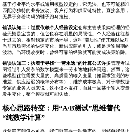
基于行业平均水平或通用模型设定的，它无法、也不可能精准
匹配你独特的业务波动、客户行为和供应链特性。直接套用，
无异于穿着均码的鞋子跑马拉松。
错误认知二：过度依赖个人经验设定
仓库主管或采购经理的经
验无疑是宝贵的，但它也存在明显的局限性。个人经验往往基
于过去的、相对稳定的市场环境，这种“滞后性”使其难以应对
当前市场需求的快速变化、新供应商的引入，或是运输周期的
波动。当环境改变时，曾经可靠的经验就可能变成决策陷阱。
错误认知三：执着于寻找“一劳永逸”的计算公式
许多管理者试
图通过引入复杂的数学模型来一劳永逸地解决问题。然而，这
些模型往往需要大量的、高质量的输入变量（如需求预测的标
准差、供应延迟的概率分布等），维护成本极高。对于非数据
专家的业务人员来说，这不仅不友好，而且一旦某个输入变量
发生变化，整个模型就可能失效。
核心思路转变：用“A/B测试”思维替代
“纯数学计算”
既然静态阈值不可靠，我们就需要一种动态的、能够自我修正