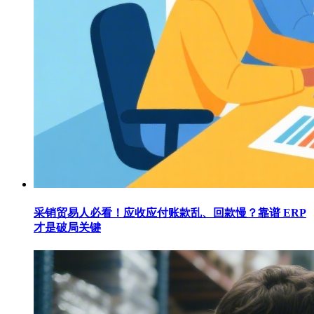
采销贸易人必看！应收应付账款乱、回款慢？靠谱 ERP
才是破局关键