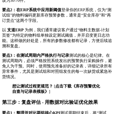
设为30-70件。
要点2：在ERP系统中应用新阈值
登录你的ERP系统，仅为“测
试组”的物料编码更新库存预警参数，通常是“安全库存”和“再
订货点”这两个字段。
以
支道ERP
为例，我们通常建议客户通过“物料主数据-计划
页签”为特定的物料组单独设定测试阈值，并开启变更日志功
能。这样做的好处是，所有的参数修改都有记录，方便后续追
溯和复盘。
要点3：在测试周期内严格执行与记录
测试的核心是纪律。在
测试周期内，必须严格按照系统发出的预警执行采购操作，避
免人为干预。同时，使用预先准备好的记录表，详细记录所有
异常事件，尤其是测试组和对照组发生的每一次缺货或紧急补
货情况。
想让测试过程更规范？
[
点击下载《库存预警优化
自查与记录表模板》
]
第三步：复盘评估 - 用数据对比验证优化效果
要点1：整理并对比两组核心KPI
测试周期结束后，将“测试