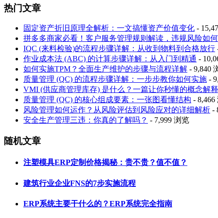
热门文章
固定资产折旧原理全解析：一文搞懂资产价值变化
- 15,
拼多多商家必看！客户服务管理规则解读，违规风险如何
IQC (来料检验)的流程步骤详解：从收到物料到合格放行
作业成本法 (ABC) 的计算步骤详解：从入门到精通
- 10,
如何实施TPM？全面生产维护的步骤与流程详解
- 9,840
质量管理 (QC) 的流程步骤详解：一步步教你如何实施
- 
VMI (供应商管理库存) 是什么？一篇让你秒懂的概念解
质量管理 (QC) 的核心组成要素：一张图看懂结构
- 8,46
风险管理如何运作？从风险评估到风险应对的详细解析
-
安全生产管理三违：你真的了解吗？
- 7,999 浏览
随机文章
注塑模具ERP定制价格揭秘：贵不贵？值不值？
建筑行业企业FNS的7步实施流程
ERP系统主要干什么的？ERP系统完全指南