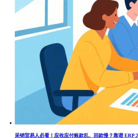
采销贸易人必看！应收应付账款乱、回款慢？靠谱 ERP 