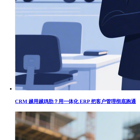
CRM 越用越鸡肋？用一体化 ERP 把客户管理彻底跑通