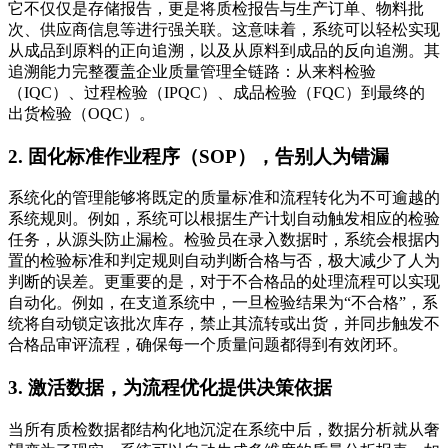
它不仅仅是存储报告，更是将质检报告与生产订单、物料批
次、供应商信息等进行强关联。这意味着，系统可以轻松实现
从成品到原料的正向追溯，以及从原料到成品的反向追溯。其
追溯能力完整覆盖企业质量管理全链路：从来料检验
（IQC）、过程检验（IPQC）、成品检验（FQC）到最终的
出货检验（OQC）。
2. 固化标准作业程序（SOP），告别人为错漏
系统化的管理能够将既定的质量标准和流程转化为不可逾越的
系统规则。例如，系统可以根据生产计划自动触发相应的检验
任务，从源头防止漏检。检验员在录入数据时，系统会根据内
置的检验标准和判定规则自动判断合格与否，极大减少了人为
判断的误差。更重要的是，对于不合格品的处理流程可以实现
自动化。例如，在支道系统中，一旦检验结果为“不合格”，系
统将自动锁定该批次库存，禁止其流转或出货，并同步触发不
合格品审评流程，确保每一个质量问题都得到有效闭环。
3. 激活数据，为流程优化提供决策依据
当所有质检数据都结构化地沉淀在系统中后，数据分析就从奢