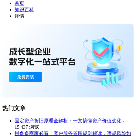
首页
知识百科
详情
热门文章
固定资产折旧原理全解析：一文搞懂资产价值变化
-
15,437 浏览
拼多多商家必看！客户服务管理规则解读，违规风险如