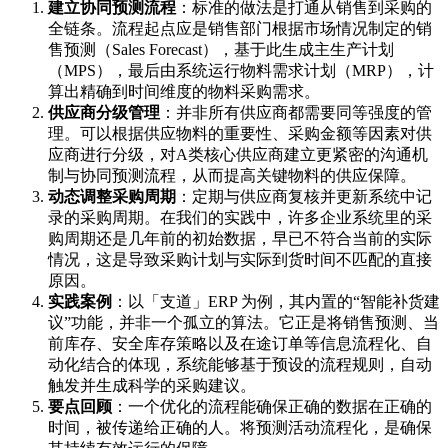
建立协同预测流程
：标准的做法是打通从销售到采购的
全链条。流程起点应是销售部门根据市场情况制定的销
售预测（Sales Forecast），基于此生成主生产计划
（MPS），最后由系统运行物料需求计划（MRP），计
算出精确到时间维度的物料采购需求。
供应商分级管理
：并非所有供应商都需要同等强度的管
理。可以根据供应物料的重要性、采购金额等因素对供
应商进行分级，对A类核心供应商建立更紧密的沟通机
制与协同预测流程，从而提高关键物料的供应保障。
动态调整采购周期
：定期与供应商复核并更新系统中记
录的采购周期。在我们的实践中，许多企业系统里的采
购周期还是几年前的初始数据，早已不符合当前的实际
情况，这是导致采购计划与实际到货时间不匹配的直接
原因。
实践案例
：以「支道」ERP 为例，其内置的“智能补货建
议”功能，并非一个孤立的算法。它正是将销售预测、当
前库存、安全库存策略以及在途订单等信息流程化、自
动化结合的体现，系统能够基于预设的流程规则，自动
触发并生成科学的采购建议。
要点回顾
：一个优化的流程能确保正确的数据在正确的
时间，被传递给正确的人。将预测活动流程化，是确保