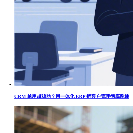
CRM 越用越鸡肋？用一体化 ERP 把客户管理彻底跑通