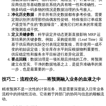
应商信息等基础数据在系统内具有唯一性和准确性。一
物多码或一码多物的情况是数据治理的头号敌人。
净化历史数据
：并非所有历史数据都有参考价值。需要
定期识别并清理那些由偶发性促销、特殊项目订单或客
户退货等产生的“数据噪音”，避免它们对未来的常规需
求预测造成干扰。
定义关键参数
：科学设定并动态更新直接影响 MRP 运
算结果的关键参数。例如，采购提前期（Lead Time）应
基于供应商的实际交付表现定期复核，而非使用一成不
变的初始设定值；安全库存水平则应根据物料重要性、
供应稳定性和服务水平目标进行差异化设置。
要点回顾
：数据治理是一项长期且持续的工作。将预测
建立在坚实、干净的数据地基之上，是提升准确率的第
一步，也是最重要的一步。
技巧二：流程优化——将预测融入业务的血液之中
精准预测不是一次性的计算任务，而是需要深度嵌入日常业务
流程中的持续性活动。它依赖于跨部门的协同与信息的顺畅流
动。