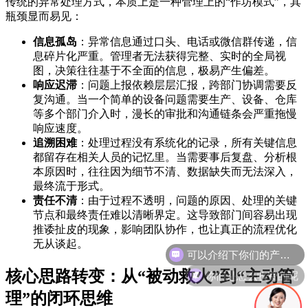
传统的异常处理方式，本质上是一种管理上的“作坊模式”，其
瓶颈显而易见：
信息孤岛
：异常信息通过口头、电话或微信群传递，信
息碎片化严重。管理者无法获得完整、实时的全局视
图，决策往往基于不全面的信息，极易产生偏差。
响应迟滞
：问题上报依赖层层汇报，跨部门协调需要反
复沟通。当一个简单的设备问题需要生产、设备、仓库
等多个部门介入时，漫长的审批和沟通链条会严重拖慢
响应速度。
追溯困难
：处理过程没有系统化的记录，所有关键信息
都留存在相关人员的记忆里。当需要事后复盘、分析根
本原因时，往往因为细节不清、数据缺失而无法深入，
最终流于形式。
责任不清
：由于过程不透明，问题的原因、处理的关键
节点和最终责任难以清晰界定。这导致部门间容易出现
推诿扯皮的现象，影响团队协作，也让真正的流程优化
无从谈起。
你们是怎么收费的呢
核心思路转变：从“被动救火”到“主动管
理”的闭环思维