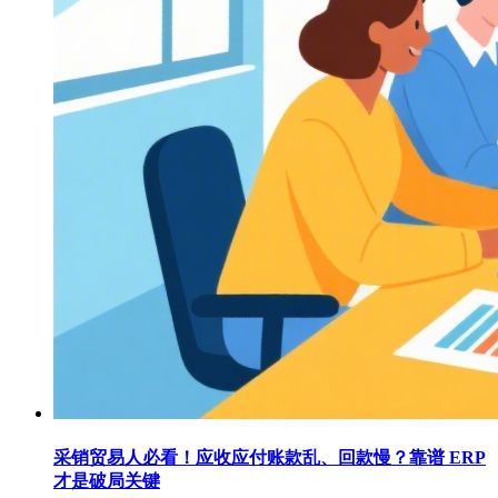
采销贸易人必看！应收应付账款乱、回款慢？靠谱 ERP
才是破局关键