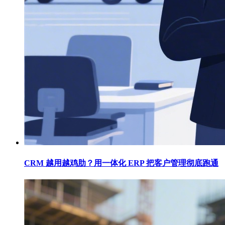
CRM 越用越鸡肋？用一体化 ERP 把客户管理彻底跑通