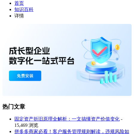
首页
知识百科
详情
热门文章
固定资产折旧原理全解析：一文搞懂资产价值变化
-
15,469 浏览
拼多多商家必看！客户服务管理规则解读，违规风险如