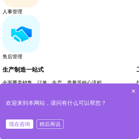
人事管理
售后管理
生产制造一站式
全面覆盖销售、订单、生产、质量等核心流程
打通部门壁垒，实现数据一体化
×
标准化工单与作业流程，保障生产质量与效率
实现运营成本降低与生产经营效益提高
欢迎来到本网站，请问有什么可以帮您？
免费体验
了解更多
现在咨询
稍后再说