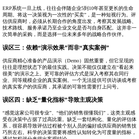
ERP系统一旦上线，往往会伴随企业5到10年甚至更长的生命
周期。将这一决策视为一次性的“买卖”，是一种短视行为。评
估供应商时，必须从长期合作的角度出发，考察其发展战略、
技术路线、服务承诺乃至企业文化是否与自身匹配。这并非一
次简单的采购，而是选择一位未来多年的战略合作伙伴。
误区三：依赖“演示效果”而非“真实案例”
供应商精心准备的产品演示（Demo）固然重要，但它呈现的
往往是理想状态下的最佳实践。决策不能仅仅建立在“看起来
很美”的演示之上。更可靠的评估方式是深入考察其在同行
业、同等规模企业的真实案例。一个无法提供可供访谈或考察
的真实客户的供应商，其承诺的可靠性需要打上问号。
误区四：缺乏“量化指标”导致主观决策
“感觉这家公司很专业”、“他们的销售很懂我们”，这类主观感
受在决策中占据了过高比重。缺乏一套结构化、量化的评估体
系，很容易导致评估过程被个别人员的偏好或供应商的销售技
巧所左右。科学的决策需要将感性认知转化为可度量的指标，
通过加权评分来得出客观结论。