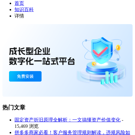
首页
知识百科
详情
热门文章
固定资产折旧原理全解析：一文搞懂资产价值变化
-
15,469 浏览
拼多多商家必看！客户服务管理规则解读，违规风险如