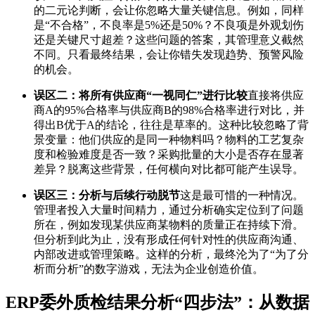
的二元论判断，会让你忽略大量关键信息。例如，同样
是“不合格”，不良率是5%还是50%？不良项是外观划伤
还是关键尺寸超差？这些问题的答案，其管理意义截然
不同。只看最终结果，会让你错失发现趋势、预警风险
的机会。
误区二：将所有供应商“一视同仁”进行比较
直接将供应
商A的95%合格率与供应商B的98%合格率进行对比，并
得出B优于A的结论，往往是草率的。这种比较忽略了背
景变量：他们供应的是同一种物料吗？物料的工艺复杂
度和检验难度是否一致？采购批量的大小是否存在显著
差异？脱离这些背景，任何横向对比都可能产生误导。
误区三：分析与后续行动脱节
这是最可惜的一种情况。
管理者投入大量时间精力，通过分析确实定位到了问题
所在，例如发现某供应商某物料的质量正在持续下滑。
但分析到此为止，没有形成任何针对性的供应商沟通、
内部改进或管理策略。这样的分析，最终沦为了“为了分
析而分析”的数字游戏，无法为企业创造价值。
ERP委外质检结果分析“四步法”：从数据