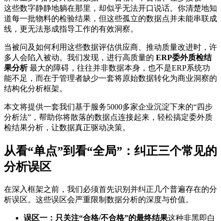
这些数字静静地躺在那里，却似乎无法开口说话。你清楚地知
道每一批物料的检验结果，但这些孤立的数据点并未能串联成
线，更无法形成指导工作的有效洞察。
当被问及如何利用这些数据评估供应商、推动质量改进时，许
多人会陷入被动。我们发现，进行高质量的
ERP委外质检结
果分析
最大的障碍，往往并非数据本身，也不是ERP系统功
能不足，而在于管理者缺少一套将原始数据转化为商业洞察的
结构化分析框架。
本文将提供一套我们基于服务5000多家企业沉淀下来的“四步
分析法”，帮助你将散落的数据点连接起来，轻松搞定委外质
检结果分析，让数据真正驱动决策。
从看“单点”到看“全局”：纠正三个常见的
分析误区
在深入框架之前，我们必须首先识别并纠正几个普遍存在的分
析误区。这些误区会严重限制数据分析的深度与价值。
误区一：只关注“合格/不合格”的最终结果
这种非黑即白