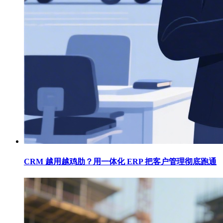
CRM 越用越鸡肋？用一体化 ERP 把客户管理彻底跑通