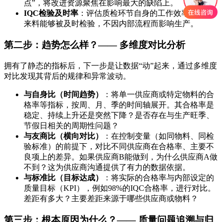
点”，将改进资源聚焦在影响最大的缺陷上。
IQC检验及时率
：评估质检环节自身的工作效率，确保
来料能够被及时检验，不因内部流程而影响生产。
第二步：趋势怎么样？—— 多维度对比分析
拥有了静态的指标后，下一步是让数据“动”起来，通过多维度
对比发现其背后的规律和异常波动。
与自身比（时间趋势）
：将单一供应商或特定物料的合
格率等指标，按周、月、季的时间轴展开。其合格率是
稳定、持续上升还是突然下降？是否存在与生产旺季、
节假日相关的周期性问题？
与友商比（横向对比）
：在控制变量（如同物料、同检
验标准）的前提下，对比不同供应商在合格率、主要不
良项上的差异。如果供应商B能做到，为什么供应商A做
不到？这为供应商沟通提供了有力的数据依据。
与标准比（目标达成）
：将实际的合格率与内部设定的
质量目标（KPI），例如98%的IQC合格率，进行对比。
差距有多大？主要差距来源于哪些供应商或物料？
第三步：根本原因为什么？—— 质量问题追溯与归