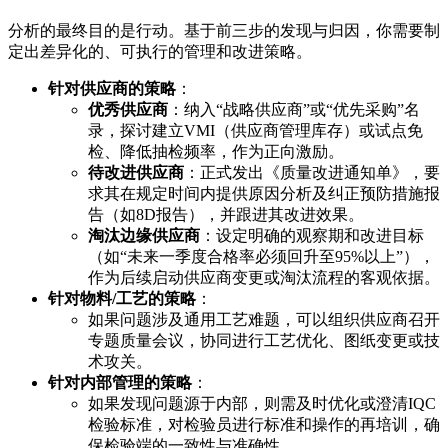
分析的最终目的是行动。基于前三步的发现与归因，你需要制
定出差异化的、可执行的管理和改进策略。
针对供应商的策略
：
优秀供应商
：纳入“战略供应商”或“优先采购”名
录，探讨建立VMI（供应商管理库存）或试点免
检、降低抽检频率，作为正向激励。
待改进供应商
：正式发出《质量改进通知单》，要
求其在规定时间内提供原因分析及纠正预防措施报
告（如8D报告），并跟进其改进效果。
淘汰边缘供应商
：设定明确的观察期和改进目标
（如“未来一季度合格率必须回升至95%以上”），
作为后续启动供应商变更或淘汰流程的客观依据。
针对物料/工艺的策略
：
如果问题涉及通用工艺难题，可以组织供应商召开
专题质量会议，协同进行工艺优化、图纸变更或技
术攻关。
针对内部管理的策略
：
如果发现问题源于内部，则需及时优化或澄清IQC
检验标准，对检验员进行标准和操作的再培训，确
保检验端的一致性与准确性。