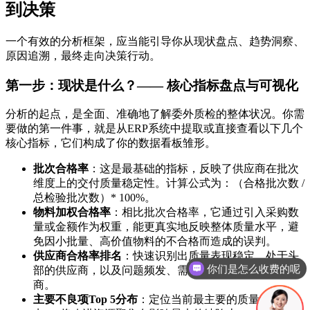
到决策
一个有效的分析框架，应当能引导你从现状盘点、趋势洞察、
原因追溯，最终走向决策行动。
第一步：现状是什么？—— 核心指标盘点与可视化
分析的起点，是全面、准确地了解委外质检的整体状况。你需
要做的第一件事，就是从ERP系统中提取或直接查看以下几个
核心指标，它们构成了你的数据看板雏形。
批次合格率
：这是最基础的指标，反映了供应商在批次
维度上的交付质量稳定性。计算公式为：（合格批次数 /
总检验批次数）* 100%。
物料加权合格率
：相比批次合格率，它通过引入采购数
量或金额作为权重，能更真实地反映整体质量水平，避
免因小批量、高价值物料的不合格而造成的误判。
你们是怎么收费的呢
供应商合格率排名
：快速识别出质量表现稳定、处于头
部的供应商，以及问题频发、需要重点关注的尾部供应
现在有优惠活动吗
商。
主要不良项Top 5分布
：定位当前最主要的质量“出血