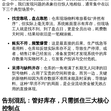
企业中，我们发现问题的表象往往惊人地相似，通常集中在以
下三个典型场景中。
找货靠吼，盘点靠愁
：仓库现场物料堆放看似“井然有
序”，但实际上毫无章法。系统账面显示有库存，但现场
工人就是找不到。到了盘点日，更是全员出动，耗费数
天时间，结果却依旧是一笔糊涂账。
账实不符，频繁爆雷
：这是最直接的后果。生产线急等
着用料，仓库却反馈实际库存不足，导致生产停滞。或
者，销售订单已经发出，准备发货时才发现系统中的库
存数量与实物对不上，引发客户投诉与交付危机。
呆滞与缺料并存
：仓库的一角堆满了长期无人问津的旧
型号物料，占用了宝贵的空间和资金。而另一边，关键
的新物料却因为库存数据不准而未能及时采购，导致缺
料。这种“旱涝不均”的局面，是企业流动资金被无效占
用的直接体现。
告别混乱：管好库存，只需抓住三大核心
控制点