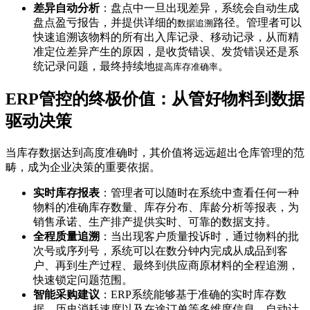
差异自动分析
：盘点中一旦出现差异，系统会自动生成
盘点盈亏报告，并提供详细的
路径。管理者可以
数据追溯
快速追溯该物料的所有出入库记录、移动记录，从而精
准定位差异产生的原因，是收货错误、发货错误还是系
统记录问题，最终持续地
。
提高库存准确率
ERP管控的终极价值：从管好物料到数据
驱动决策
当库存数据达到高度准确时，其价值将远远超出仓库管理的范
畴，成为企业决策的重要依据。
实时库存报表
：管理者可以随时在系统中查看任何一种
物料的准确库存数量、库存分布、库龄分析等报表，为
销售承诺、生产排产提供实时、可靠的数据支持。
全程质量追溯
：当出现客户质量投诉时，通过物料的批
次号或序列号，系统可以在数分钟内完成从成品到客
户、再到生产过程、最终到供应商原材料的全程追溯，
快速锁定问题范围。
智能采购建议
：ERP系统能够基于准确的实时库存数
据、历史消耗速度以及在途订单等多维度信息，自动计