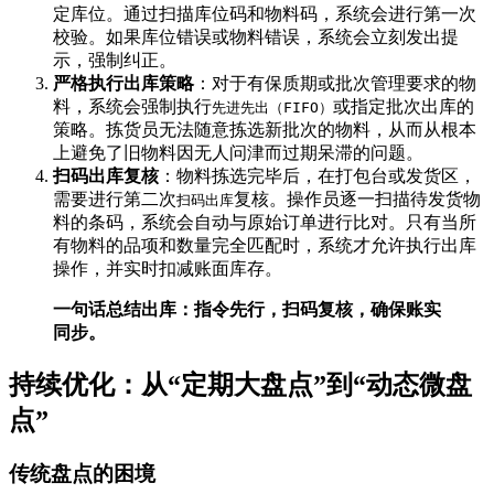
定库位。通过扫描库位码和物料码，系统会进行第一次
校验。如果库位错误或物料错误，系统会立刻发出提
示，强制纠正。
严格执行出库策略
：对于有保质期或批次管理要求的物
料，系统会强制执行
或指定批次出库的
先进先出（FIFO）
策略。拣货员无法随意拣选新批次的物料，从而从根本
上避免了旧物料因无人问津而过期呆滞的问题。
扫码出库复核
：物料拣选完毕后，在打包台或发货区，
需要进行第二次
复核。操作员逐一扫描待发货物
扫码出库
料的条码，系统会自动与原始订单进行比对。只有当所
有物料的品项和数量完全匹配时，系统才允许执行出库
操作，并实时扣减账面库存。
一句话总结出库：指令先行，扫码复核，确保账实
同步。
持续优化：从“定期大盘点”到“动态微盘
点”
传统盘点的困境