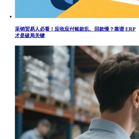
采销贸易人必看！应收应付账款乱、回款慢？靠谱 ERP
才是破局关键