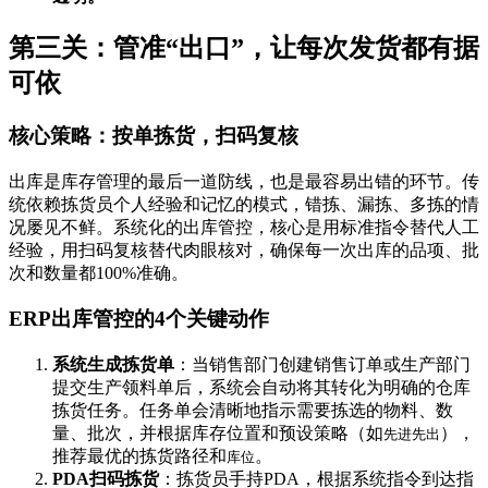
第三关：管准“出口”，让每次发货都有据
可依
核心策略：按单拣货，扫码复核
出库是库存管理的最后一道防线，也是最容易出错的环节。传
统依赖拣货员个人经验和记忆的模式，错拣、漏拣、多拣的情
况屡见不鲜。系统化的出库管控，核心是用标准指令替代人工
经验，用扫码复核替代肉眼核对，确保每一次出库的品项、批
次和数量都100%准确。
ERP出库管控的4个关键动作
系统生成拣货单
：当销售部门创建销售订单或生产部门
提交生产领料单后，系统会自动将其转化为明确的仓库
拣货任务。任务单会清晰地指示需要拣选的物料、数
量、批次，并根据库存位置和预设策略（如
），
先进先出
推荐最优的拣货路径和
。
库位
PDA扫码拣货
：拣货员手持PDA，根据系统指令到达指