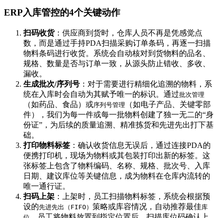
ERP入库管控的4个关键动作
扫码收货
：供应商到货时，仓库人员不再是凭感觉点
数，而是通过手持PDA扫描采购订单条码，再逐一扫描
物料条码进行收货。系统会自动核对到货物料的品名、
规格、数量是否与订单一致，从源头防止错收、多收、
漏收。
生成批次/序列号
：对于需要进行精细化追溯的物料，系
统在入库时会自动为其赋予唯一的标识。通过
批次管理
（如药品、食品）或
（如电子产品、关键零部
序列号管理
件），我们为每一件或每一批物料创建了独一无二的“身
份证”，为后续的质量追溯、精准拣货和先进先出打下基
础。
打印物料标签
：确认收货信息无误后，通过连接PDA的
便携打印机，现场为物料或其包装打印出新的标签。这
张标签上包含了物料编码、名称、规格、批次号、入库
日期、建议库位等关键信息，成为物料在仓库内流转的
唯一通行证。
扫码上架
：上架时，员工扫描物料标签，系统会根据预
设的
策略或库容情况，自动推荐最佳
先进先出（FIFO）
库
。员工将物料放置到指定位置后，扫描库位码确认上
位