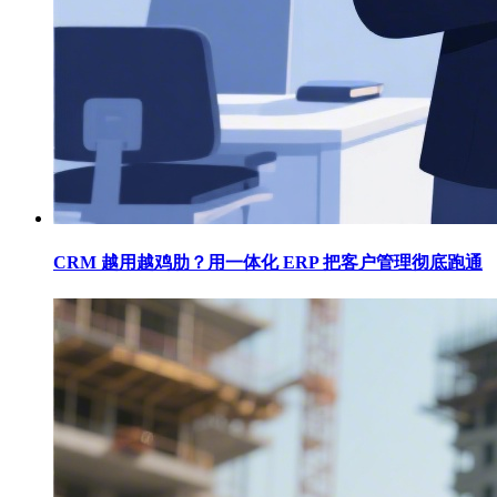
CRM 越用越鸡肋？用一体化 ERP 把客户管理彻底跑通