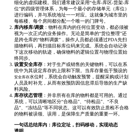
细化的虚拟建模。我们通常建议采用“仓库-库区-货架-库
位”的四级管理体系，为每一个最小的存储单元（库位）
进行编码，并与系统地址一一对应。这就像为城市里的
每栋楼、每个房间都分配一个唯一的门牌号。
库内移库/调拨
：物料在库内的任何位置变动，都必须被
视为一次正式的业务操作。无论是简单的“货位整理”还
是跨仓库的“物料调拨”，操作人员都必须通过PDA先扫
描物料码，再扫描目标库位码来完成。系统会自动记录
下这次移动的轨迹，确保物料的逻辑位置与物理位置始
终同步。
设置安全库存
：对于生产或销售的关键物料，可以在系
统中为其设定库存的上限和下限。当库存量低于预设的
水位时，系统会自动触发预警，提醒采购或计划
安全库存
人员及时补充，从而有效预防因信息滞后导致的生产缺
料风险。
库存状态管理
：并非所有在库的物料都是可用的。通过
系统，可以清晰地区分“合格品”、“待检品”、“不良
品”、“冻结品”等不同状态。这可以有效防止质检不合格
的物料被误领、误用，是保障生产质量的重要一环。
一句话总结库内：库位定址，扫码移动，实现动态
透明。