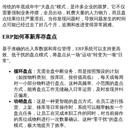
传统的年底或年中“大盘点”模式，是许多企业的噩梦。它不仅
需要强制业务停摆，全员出动，耗费大量的人力物力，而且盘
点结果往往严重滞后。当你发现问题时，导致问题发生的时间
点可能已经过去了好几个月，追溯和改进变得异常困难。
ERP如何革新库存盘点
基于准确的出入库数据和库位管理，ERP系统可以支持更高
效、低干扰的盘点模式，将盘点从一场“运动”转变为一项“日
常”。
循环盘点
：无需全盘中断业务，而是按照预设的计划
（如按物料类别、按库区、按价值高低），每天或每周
对一小部分物料进行盘点。这种高频率、小范围的盘点
方式，能将盘点工作无缝融入日常运营，及时发现并纠
正偏差。
动销盘点
：这是一种更智能的盘点方式。在员工进行拣
货、上架、移库等日常操作时，系统可以顺带触发一个
盘点任务，让员工在完成本职工作的同时，对当前操作
的库位或物料进行一次数量确认。这种“零干扰”的盘点
模式，极大地提升了效率。