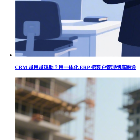
CRM 越用越鸡肋？用一体化 ERP 把客户管理彻底跑通