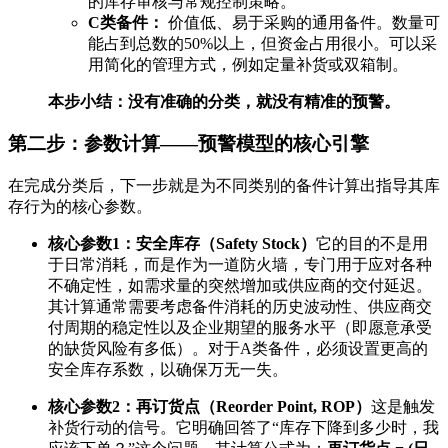
的库存审核与常规控制策略。
C类备件：
价值低、易于采购的通用备件。数量可
能占到总数的50%以上，但资金占用很小。可以采
用简化的管理方式，例如定量补货或双箱制。
本步小结：没有准确的分类，就没有精准的预警。
第二步：参数计算——预警模型的核心引擎
在完成分类后，下一步就是为不同类别的备件计算出指导其库
存行为的核心参数。
核心参数1：安全库存（Safety Stock）
它的目的不是用
于日常消耗，而是作为一道防火墙，专门用于应对各种
不确定性，如需求量的突然增加或供应商的交付延迟。
其计算通常需要考虑备件消耗的历史波动性、供应商交
付周期的稳定性以及企业期望的服务水平（即愿意承受
的缺货风险有多低）。对于A类备件，必须设置更高的
安全库存系数，以确保万无一失。
核心参数2：再订货点（Reorder Point, ROP）
这是触发
补货行动的信号。它明确回答了“库存下降到多少时，我