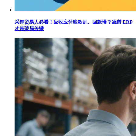
采销贸易人必看！应收应付账款乱、回款慢？靠谱 ERP
才是破局关键