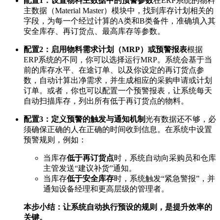
配置1：设置物料主数据中的预警参数
在ERP系统的物料
主数据（Material Master）模块中，找到库存计划相关的
字段，为每一个经过计算的A类和B类备件，准确填入其
安全库存、再订货点、最高库存等参数。
配置2：启用物料需求计划（MRP）或预警报表
根据
ERP系统的不同，你可以选择运行MRP。系统会基于当
前的库存水平、在途订单、以及你设定的再订货点参
数，自动计算出净需求，并生成相应的采购申请或计划
订单。或者，你也可以配置一个预警报表，让系统每天
自动扫描库存，列出所有低于再订货点的物料。
配置3：定义预警的触发与通知机制
光有数据还不够，必
须确保正确的人在正确的时间收到信息。在系统中设置
预警规则，例如：
当库存
低于再订货点
时，系统自动向采购员和仓库
主管发送“建议补货”通知。
当库存
低于安全库存
时，系统触发“紧急警报”，并
通知设备经理和更高层级的管理者。
本步小结：让系统自动执行预设的规则，是提升效率的
关键。