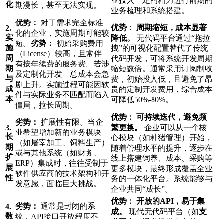
业投入一定的精力进行前期的
化
期漫长，甚至无法实现。
业务梳理和系统搭建。
优势：
对于需求完全标准
优势：
周期缩短，成本显著
2.
化的企业，实施周期可能较
实
降低。
无代码平台通过“拖拉
短。
劣势：
初始采购费用
施
拽”的可视化配置替代了传统
（License）较高，且常伴
周
代码开发，可将系统开发周期
有按年续费的服务费。若涉
期
缩短数倍。通常采用订阅制收
及定制化开发，总成本会急
与
费，初始投入低，且避免了昂
剧上升。实施过程可能因软
成
贵的定制开发费用，综合成本
件与实际业务不匹配而陷入
本
可降低50%-80%。
僵局，拉长周期。
优势：
可持续迭代，避免频
劣势：
扩展性有限。当企
3.
繁更换。
企业可以从一个核
业希望增加新的业务模块
长
心模块（如种猪管理）开始，
（如屠宰加工、饲料生产）
期
随着管理水平的提升，逐步在
或与其他系统（如财务、
扩
线上搭建饲养、成本、采购等
ERP）集成时，往往受制于
展
更多模块，最终形成覆盖全业
软件供应商的技术架构和开
性
务的一体化平台。系统能够与
发意愿，面临巨大挑战。
企业共同“成长”。
优势：
开放的API，易于集
劣势：
通常是封闭的系
4.
成。
现代无代码平台（如
支
数
统，API接口开放程度不