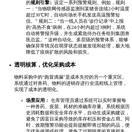
的
规则引擎
）设定一系列预警规则。例如，规则
一：“当物联网传感器监测到某猪舍连续2小时温度
超过30℃时，自动向场长手机发送高温预警短
信。” 规则二：“当一线人员在‘诊疗记录’中上报
的‘高热不食’病例，在24小时内超过3例时，系统
自动将警报升级，并生成紧急待办任务给到集团兽
医总监。” 这种自动化、多层级的预警体系，能够
确保异常情况在萌芽状态就被发现和处理，极大地
降低了疫病扩散的风险和损失。
透明核算，优化采购成本
物料采购中的“跑冒滴漏”是成本失控的另一个重灾区。
系统通过对兽药、物料的进销存进行全流程线上管理，
实现了成本的透明化。
场景应用：
仓库管理员通过系统可以实时掌握每
一种兽药、疫苗、耗材的准确库存量。系统根据历
史消耗数据和安全库存水平，自动生成采购建议，
避免了因盲目采购导致的库存积压和资金占用。同
时，效期预警功能会提前提醒即将过期的药品，便
于优先使用或处理，避免了过期报废的直接损失。