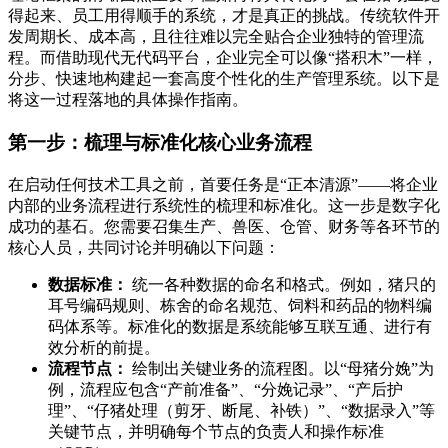
得起来、员工用得顺手的系统，才是真正的挑战。传统软件开
发周期长、成本高，且往往难以完全贴合企业独特的管理流
程。而借助现代无代码平台，企业完全可以像“搭积木”一样，
分步、快速地构建起一套高度个性化的生产管理系统。以下是
将这一过程落地的具体操作指南。
第一步：梳理与标准化核心业务流程
在启动任何技术工具之前，首要任务是“正本清源”——将企业
内部的业务流程进行系统性的梳理和标准化。这一步是数字化
成功的基石。您需要召集生产、兽医、仓管、财务等各环节的
核心人员，共同讨论并明确以下问题：
数据标准：
统一各种数据的命名和格式。例如，猪只的
耳号编码规则、栋舍的命名规范、饲料和药品的物料编
码体系等。标准化的数据是系统能够互联互通、进行有
效分析的前提。
流程节点：
绘制出关键业务的流程图。以“母猪分娩”为
例，流程应包含“产前准备”、“分娩记录”、“产后护
理”、“仔猪处理（剪牙、断尾、补铁）”、“数据录入”等
关键节点，并明确每个节点的负责人和操作标准