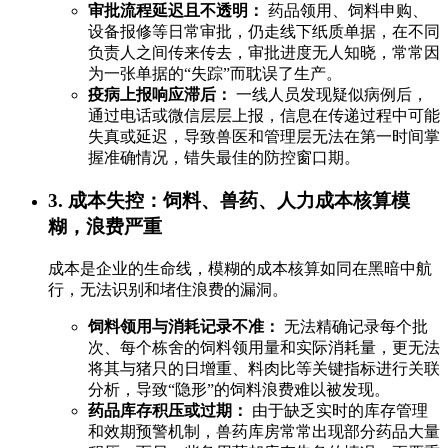
审批流程延迟且不透明：
药品领用、饲料申购、
设备报修等日常审批，仍走线下纸质单据，在不同
负责人之间传来传去，审批进度无人知晓，常常因
为一张单据的“失踪”而耽误了生产。
疫病上报响应滞后：
一线人员发现疑似病例后，
通过电话或微信层层上报，信息在传递过程中可能
失真或延迟，导致兽医和管理层无法在第一时间掌
握准确情况，错失最佳的防控窗口期。
3. 成本失控：饲料、兽药、人力成本核算模
糊，浪费严重
成本是企业的生命线，模糊的成本核算如同在黑暗中航
行，无法识别和堵住浪费的漏洞。
饲料领用与消耗记录不准：
无法精确记录每个批
次、每个栋舍的饲料领用量和实际消耗量，更无法
将其与猪只的日增重、料肉比等关键指标进行关联
分析，导致“隐形”的饲料浪费难以被发现。
药品库存积压或过期：
由于缺乏实时的库存管理
和效期预警机制，兽药库房常常出现部分药品大量