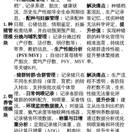
档”，记录系谱、胎次、健康状
解决痛点：
种猪档
况、历史生产性能等全生命周期信
案混乱，生产记录
息。-
配种与妊娠管理：
记录配种
靠记忆，优劣种猪
1. 种
日期、公猪信息、情期鉴定、妊娠
无法科学评定。
提
猪管
检查结果，并自动预测预产期。-
升价值：
实现种猪
理模
分娩与哺乳管理：
记录分娩过程
群的科学化管理与
块
（产仔数、活仔数、弱仔数等）、
精准选育，持续优
寄养、断奶信息。-
生产性能分析
化猪群遗传性能，
（PSY/MSY）：
自动计算母猪年
提升整体繁殖效
产胎次、窝均产仔数、PSY、MSY
率。
等关键KPI。
-
猪群转群/合群管理：
记录猪只在
解决痛点：
生产流
不同生长阶段（保育、育肥）的转
程不透明，各阶段
入转出，支持按批次或个体管
存栏数不清，生长
理。-
日常饲喂记录：
记录各阶段
性能无法量化评
2. 饲
猪群的饲料配方、饲喂量、采食情
估。
提升价值：
建
养管
况。-
环境监控数据接入：
对接温
立从出生到出栏的
理模
湿度、氨气浓度等物联网传感器，
完整饲养数据链，
块
记录猪舍环境数据。-
称重与日增
通过数据分析优化
重分析：
定期记录猪只体重，自
饲喂策略和环境控
动计算日增重（ADG）、料肉比
制，提升生长速