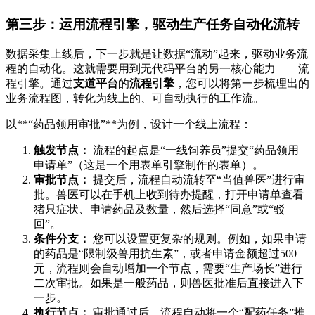
第三步：运用流程引擎，驱动生产任务自动化流转
数据采集上线后，下一步就是让数据“流动”起来，驱动业务流
程的自动化。这就需要用到无代码平台的另一核心能力——流
程引擎。通过
支道平台
的
流程引擎
，您可以将第一步梳理出的
业务流程图，转化为线上的、可自动执行的工作流。
以**“药品领用审批”**为例，设计一个线上流程：
触发节点：
流程的起点是“一线饲养员”提交“药品领用
申请单”（这是一个用表单引擎制作的表单）。
审批节点：
提交后，流程自动流转至“当值兽医”进行审
批。兽医可以在手机上收到待办提醒，打开申请单查看
猪只症状、申请药品及数量，然后选择“同意”或“驳
回”。
条件分支：
您可以设置更复杂的规则。例如，如果申请
的药品是“限制级兽用抗生素”，或者申请金额超过500
元，流程则会自动增加一个节点，需要“生产场长”进行
二次审批。如果是一般药品，则兽医批准后直接进入下
一步。
执行节点：
审批通过后，流程自动将一个“配药任务”推