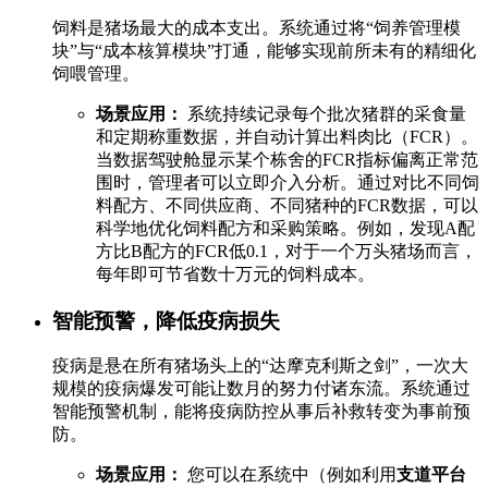
饲料是猪场最大的成本支出。系统通过将“饲养管理模
块”与“成本核算模块”打通，能够实现前所未有的精细化
饲喂管理。
场景应用：
系统持续记录每个批次猪群的采食量
和定期称重数据，并自动计算出料肉比（FCR）。
当数据驾驶舱显示某个栋舍的FCR指标偏离正常范
围时，管理者可以立即介入分析。通过对比不同饲
料配方、不同供应商、不同猪种的FCR数据，可以
科学地优化饲料配方和采购策略。例如，发现A配
方比B配方的FCR低0.1，对于一个万头猪场而言，
每年即可节省数十万元的饲料成本。
智能预警，降低疫病损失
疫病是悬在所有猪场头上的“达摩克利斯之剑”，一次大
规模的疫病爆发可能让数月的努力付诸东流。系统通过
智能预警机制，能将疫病防控从事后补救转变为事前预
防。
场景应用：
您可以在系统中（例如利用
支道平台