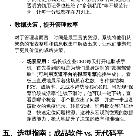
透明的领用记录也杜绝了“多领私用”等不规范行
为，让每一分钱都花在刀刃上。
数据决策，提升管理效率
对于管理者而言，时间是最宝贵的资源。系统将他们从
繁杂的报表整理和信息收集中解放出来，让他们能聚焦
于更具价值的战略决策。
场景应用：
场长或企业CEO每天打开电脑或手
机，首先看到的就是为他们量身定制的“数据驾驶
舱”（可利用
支道平台
的
报表引擎
拖拽生成）。看
板上直观地展示着猪场总存栏数、各种群结构、
PSY、成活率、总成本趋势等核心KPI。当发现“保
育阶段成活率”连续下滑时，他可以一键下钻，查
看是哪个栋舍、哪个批次出了问题，并进一步追溯
该批次的免疫记录、转群记录、饲料批次等详细信
息，快速定位问题根源。这种从宏观到微观的数据
穿透能力，极大地提升了决策的效率和准确性。
五、选型指南：成品软件 vs. 无代码平