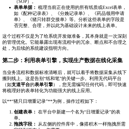
（SOP）。
表单单据：
梳理当前正在使用的所有纸质或Excel表单，
如《配种记录表》、《分娩记录单》、《药品领用申请
单》、《猪只转群交接单》等。分析这些表单的字段是
否完整、合理，并以此为基础设计未来的线上表单。
这个过程不仅是为了给系统开发做准备，其本身就是一次深刻
的管理优化。它能暴露出现有流程中的冗余、断点和不合理之
处，为后续的系统建设指明方向。
第二步：利用表单引擎，实现生产数据在线化采集
当业务流程和数据标准清晰后，就可以着手将数据采集从线下
搬到线上。这是告别“纸和笔”的关键一步。利用无代码平台
（如
支道平台
的
表单引擎
），您无需编写任何代码，即可快速
将梳理好的表单转化为功能强大的线上应用。
以**“猪只日增重记录”**为例，操作过程如下：
创建表单：
在平台中新建一个名为“日增重记录”的表
单。
拖拽字段：
从左侧的控件库中，像搭积木一样拖拽所需