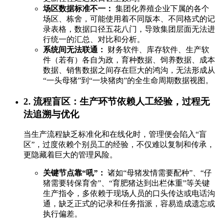
场区数据标准不一：
集团化养殖企业下属的各个
场区、栋舍，可能使用着不同版本、不同格式的记
录表格，数据口径五花八门，导致集团层面无法进
行统一的汇总、对比和分析。
系统间无法联通：
财务软件、库存软件、生产软
件（若有）各自为政，育种数据、饲养数据、成本
数据、销售数据之间存在巨大的鸿沟，无法形成从
“一头母猪”到“一块猪肉”的全生命周期数据视图。
2. 流程盲区：生产环节依赖人工经验，过程无
法追溯与优化
当生产流程缺乏标准化和在线化时，管理便会陷入“盲
区”，过度依赖个别员工的经验，不仅难以复制和传承，
更隐藏着巨大的管理风险。
关键节点靠“吼”：
诸如“母猪发情需要配种”、“仔
猪需要转保育舍”、“育肥猪达到出栏体重”等关键
生产指令，多依赖于现场人员的口头传达或电话沟
通，缺乏正式的记录和任务指派，容易造成遗忘或
执行偏差。