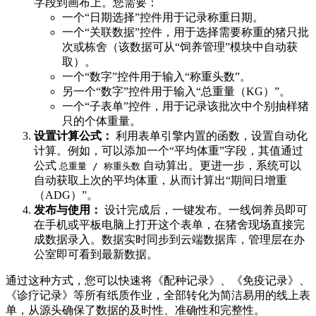
字段到画布上。您需要：
一个“日期选择”控件用于记录称重日期。
一个“关联数据”控件，用于选择需要称重的猪只批
次或栋舍（该数据可从“饲养管理”模块中自动获
取）。
一个“数字”控件用于输入“称重头数”。
另一个“数字”控件用于输入“总重量（KG）”。
一个“子表单”控件，用于记录该批次中个别抽样猪
只的个体重量。
设置计算公式：
利用表单引擎内置的函数，设置自动化
计算。例如，可以添加一个“平均体重”字段，其值通过
公式
自动算出。更进一步，系统可以
总重量 / 称重头数
自动获取上次的平均体重，从而计算出“期间日增重
（ADG）”。
发布与使用：
设计完成后，一键发布。一线饲养员即可
在手机或平板电脑上打开这个表单，在猪舍现场直接完
成数据录入。数据实时同步到云端数据库，管理层在办
公室即可看到最新数据。
通过这种方式，您可以快速将《配种记录》、《免疫记录》、
《诊疗记录》等所有纸质作业，全部转化为简洁易用的线上表
单，从源头确保了数据的及时性、准确性和完整性。