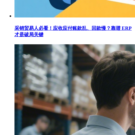
采销贸易人必看！应收应付账款乱、回款慢？靠谱 ERP
才是破局关键