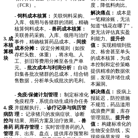
（FCR）。
度，降低料肉比。
解决痛点：
成本是
-
饲料成本核算：
关联饲料采购、
一笔糊涂账，无法
入库、领用与各猪群的消耗，精确
知道“钱花在哪了”，
核算饲料成本。-
兽药成本核算：
更无法评估真实盈
关联兽药采购、入库、领用与治疗
3. 成
利能力。
提升价
事件，精确核算药品成本。-
间接
本核
值：
实现精细到批
成本分摊：
设定分摊规则（如按
算模
次、栋舍甚至单头
存栏头数、体重），将水电、人
块
的成本核算，为成
工、折旧等费用分摊至各生产单
本控制和定价策略
元。-
批次成本与利润分析：
自动
提供精准的数据依
归集各批次猪群的总成本，结合销
据，发现并堵住成
售数据，分析单头或批次的毛利。
本漏洞。
解决痛点：
疫病上
-
免疫/保健计划管理：
制定标准化
报延迟，防控措施
免疫程序，系统自动生成待办任务
不规范，药品滥用
4. 疫
并提醒执行。-
诊疗记录与病历管
或浪费严重，库存
病防
理：
记录猪只的发病症状、诊断
管理混乱。
提升价
控与
结果、用药方案及治疗效果。-
兽
值：
构建标准化的
兽药
药库存管理：
实时管理兽药的入
生物安全防线，实
管理
库、出库、盘点，提供库存预警和
现疫病早发现、快