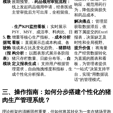
模块
效期预警。-
药品领用审批流程：
响应，规范用药行
线上发起药品领用申请，经兽医或
为，降低疫病损失
主管审批后方可出库，全程留痕。
和药品成本。
解决痛点：
管理层
-
生产KPI监控看板：
实时展示
获取数据滞后，依
PSY、MSY、成活率、料肉比、日
赖下属提交的Excel
5. 数
增重等核心生产指标。-
成本分析
报表，决策缺乏及
据驾
看板：
直观展示总成本构成、各
时性和全局视野。
驶舱
项成本占比及变化趋势。-
猪群结
提升价值：
将海量
（报
构分析：
以图表形式展示各阶段
生产经营数据转化
表）
猪只存栏数量、日龄分布等。-
自
为直观的图表和看
模块
定义报表生成：
支持用户根据管
板，为管理者提供
理需求，自由拖拽维度和指标，生
“一站式”决策支持平
成个性化分析报表。
台，实现“用数据说
话”的管理模式。
三、操作指南：如何分步搭建个性化的猪
肉生产管理系统？
理论框架的清晰固然重要，但如何将其转化为一套在猪场里跑