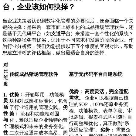
台，企业该如何抉择？
当企业决策者认识到数字化管理的必要性后，便会面临一个关
键的抉择：是采购一套市面上标准化的成品猪场管理软件，还
是基于无代码平台（如
支道平台
）来搭建一套个性化的系统？
这两种路径各有优劣，适用于不同需求和发展阶段的企业。作
为行业分析师，我们为您提供以下五个维度的客观对比，帮助
您建立清晰的评估框架，做出最适合自身的选择。
对
比
传统成品猪场管理软件
基于无代码平台自建系统
维
度
优势：
高度灵活，完全适配
优势：
开箱即用，功能模
1.
需求。
企业可以根据自己梳
灵
块相对成熟和标准化，包含
理的SOP，100%还原业务流
活
了行业通用的管理实践。
劣
程。功能模块、表单字段、审
性
势：
流程和功能相对固
批逻辑、报表样式均可随时自
与
化，难以适应企业独特的管
行调整和优化，真正做到“系
个
理模式和未来的业务变化。
统适应管理”。
劣势：
需要企
性
二次开发通常成本高昂、周