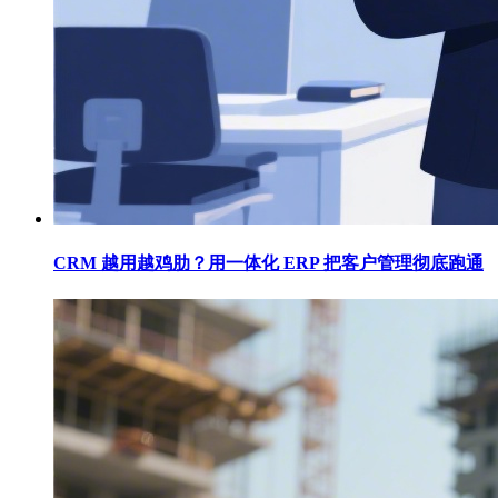
CRM 越用越鸡肋？用一体化 ERP 把客户管理彻底跑通