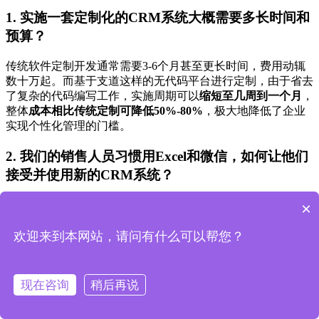
1. 实施一套定制化的CRM系统大概需要多长时间和
预算？
传统软件定制开发通常需要3-6个月甚至更长时间，费用动辄
数十万起。而基于支道这样的无代码平台进行定制，由于省去
了复杂的代码编写工作，实施周期可以
缩短至几周到一个月
，
整体
成本相比传统定制可降低50%-80%
，极大地降低了企业
实现个性化管理的门槛。
2. 我们的销售人员习惯用Excel和微信，如何让他们
接受并使用新的CRM系统？
这是一个普遍存在的挑战。关键在于让员工认识到新系统是
×
“助手”而非“监工”。无代码平台的一大优势在于可以
邀请员工
参与设计
，系统功能和流程完全贴合他们现有的工作习惯，学
欢迎来到本网站，请问有什么可以帮您？
习成本极低。当他们发现新系统能自动提醒、一键查询客户偏
好，从而帮助他们提升业绩时，就会从抗拒转变为
拥抱变革
。
现在咨询
稍后再说
3. CRM系统如何保障我们高价值客户的数据安全和
隐私？