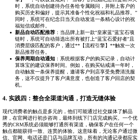
时，系统自动创建待办任务给专属顾问，并附上客户的
购买历史和偏好，提示其准备个性化祝福和礼品推荐。”
同时，系统可在纪念日当天自动发送一条精心设计的祝
福短信或邮件。
新品自动匹配推荐
：当品牌上新一款“皇家蓝”蓝宝石项
链时，系统可自动筛选出所有被打上“蓝宝石爱好者”且
消费层级匹配的客户，通过**【流程引擎】**触发一次
新品推荐任务。
保养周期自动通知
：系统根据客户的购买记录，自动计
算珠宝的建议保养时间。例如，在购买钻戒满一年时，
自动触发一条保养提醒，邀请客户到店享受免费清洗服
务，这不仅提升了客户满意度，也创造了客户回店的契
机。
4. 实践四：整合全渠道沟通，打造无缝体验
现代消费者的触点是多元的，他们可能通过社交媒体了解品
牌，在官网进行初步咨询，最终到线下门店完成购买。一个优
秀的CRM系统必须能够打通所有渠道，确保客户在任何一个
触点都能获得一致、连贯的体验。这意味着，无论客户通过微
信、官网、电话还是门店与品牌互动，所有的沟通记录都应实