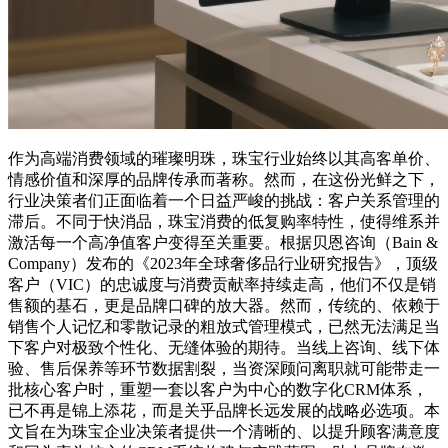
作为高端消费领域的璀璨明珠，珠宝行业始终以其高客单价、
情感价值和深厚的品牌传承而著称。然而，在这份光鲜之下，
行业决策者们正面临着一个日益严峻的挑战：客户关系管理的
滞后。不同于快消品，珠宝消费的低复购率特性，使得维系并
激活每一个高净值客户变得至关重要。根据贝恩咨询（Bain &
Company）发布的《2023年全球奢侈品行业研究报告》，顶级
客户（VIC）的忠诚度与消费贡献率持续走高，他们不仅是销
售额的基石，更是品牌口碑的放大器。然而，传统的、依赖于
销售个人记忆和零散记录的粗放式管理模式，已然无法满足当
下客户对极致个性化、无缝体验的期待。当线上咨询、线下体
验、售后保养等环节数据割裂，当资深顾问离职就可能带走一
批核心客户时，重塑一套以客户为中心的数字化CRM体系，
已不再是锦上添花，而是关乎品牌长远发展的战略必选项。本
文旨在为珠宝企业决策者提供一个清晰的、以提升顾客满意度