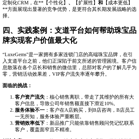
定制化CRM，在**【个性化】
、
【扩展性】
和
【成本更低】
**方面展现出显著的竞争优势，是更符合其长期发展战略的选
择。
四、实践案例：支道平台如何帮助珠宝品
牌实现客户价值最大化
“LuxeGems”是一家拥有多家连锁门店的高端珠宝品牌，在引
入支道平台之前，他们正深陷于前文所述的管理困境。客户信
息散落在各个店长和销售的微信里，总部对客户的了解几乎为
零，营销活动效果差，VIP客户流失率逐年攀升。
面临的挑战：
客户资产流失
：核心销售离职，带走了其维护的所有大
客户信息，导致公司年销售额直接下滑近10%。
服务体验不一
：客户在A店购买，到B店咨询，B店员工
一无所知，服务体验严重断层。
营销效率低下
：新品推广只能依靠销售顾问凭记忆联系
客户，覆盖面窄且不精准。