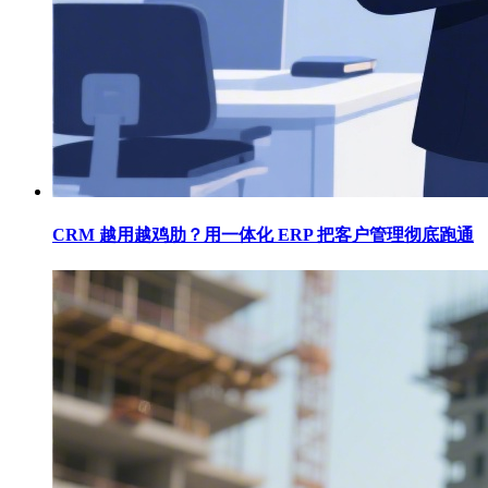
CRM 越用越鸡肋？用一体化 ERP 把客户管理彻底跑通