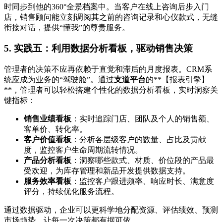
时同步到他的360°全景档案中。当客户在线上咨询后步入门
店，销售顾问能立刻调阅其之前的咨询记录和心仪款式，无缝
衔接对话，提供“懂我”的尊贵服务。
5. 实践五：利用数据分析看板，驱动销售决策
管理者的决策不应再依赖于直觉和滞后的月度报表。CRM系
统应成为业务的“驾驶舱”。通过
支道平台
的**【报表引擎】
**，管理者可以轻松搭建个性化的数据分析看板，实时洞察关
键指标：
销售业绩看板
：实时追踪门店、团队及个人的销售额、
客单价、转化率。
客户价值看板
：分析各层级客户的数量、占比及贡献
度，监控客户生命周期流转情况。
产品分析看板
：洞察哪些款式、材质、价位段的产品最
受欢迎，为库存管理和新品开发提供数据支持。
服务效率看板
：监控客户跟进频率、响应时长、满意度
评分，持续优化服务流程。
通过数据驱动，企业可以更科学地分配资源、评估绩效、预测
市场趋势，让每一次决策都有据可依。