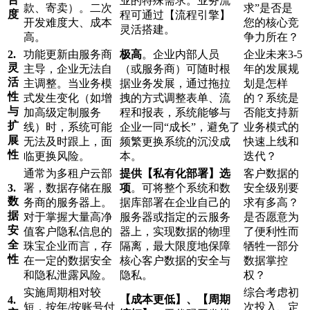
业的特殊需求。业务流
款、寄卖）。二次
求”是否是
度
程可通过【流程引擎】
开发难度大、成本
您的核心竞
灵活搭建。
高。
争力所在？
2.
功能更新由服务商
极高
。企业内部人员
企业未来3-5
灵
主导，企业无法自
（或服务商）可随时根
年的发展规
活
主调整。当业务模
据业务发展，通过拖拉
划是怎样
性
式发生变化（如增
拽的方式调整表单、流
的？系统是
与
加高级定制服务
程和报表，系统能够与
否能支持新
扩
线）时，系统可能
企业一同“成长”，避免了
业务模式的
展
无法及时跟上，面
频繁更换系统的沉没成
快速上线和
性
临更换风险。
本。
迭代？
通常为多租户云部
提供【私有化部署】选
客户数据的
3.
署，数据存储在服
项
。可将整个系统和数
安全级别要
数
务商的服务器上。
据库部署在企业自己的
求有多高？
据
对于掌握大量高净
服务器或指定的云服务
是否愿意为
安
值客户隐私信息的
器上，实现数据的物理
了便利性而
全
珠宝企业而言，存
隔离，最大限度地保障
牺牲一部分
性
在一定的数据安全
核心客户数据的安全与
数据掌控
和隐私泄露风险。
隐私。
权？
实施周期相对较
综合考虑初
【成本更低】、【周期
4.
短，按年/按账号付
次投入、定