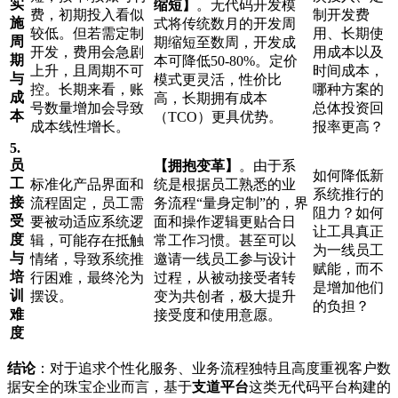
实
缩短】
。无代码开发模
费，初期投入看似
制开发费
施
式将传统数月的开发周
较低。但若需定制
用、长期使
周
期缩短至数周，开发成
开发，费用会急剧
用成本以及
期
本可降低50-80%。定价
上升，且周期不可
时间成本，
与
模式更灵活，性价比
控。长期来看，账
哪种方案的
成
高，长期拥有成本
号数量增加会导致
总体投资回
本
（TCO）更具优势。
成本线性增长。
报率更高？
5.
员
【拥抱变革】
。由于系
如何降低新
工
标准化产品界面和
统是根据员工熟悉的业
系统推行的
接
流程固定，员工需
务流程“量身定制”的，界
阻力？如何
受
要被动适应系统逻
面和操作逻辑更贴合日
让工具真正
度
辑，可能存在抵触
常工作习惯。甚至可以
为一线员工
与
情绪，导致系统推
邀请一线员工参与设计
赋能，而不
培
行困难，最终沦为
过程，从被动接受者转
是增加他们
训
摆设。
变为共创者，极大提升
的负担？
难
接受度和使用意愿。
度
结论
：对于追求个性化服务、业务流程独特且高度重视客户数
据安全的珠宝企业而言，基于
支道平台
这类无代码平台构建的