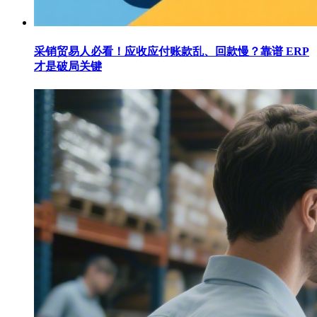
采销贸易人必看！应收应付账款乱、回款慢？靠谱 ERP
才是破局关键