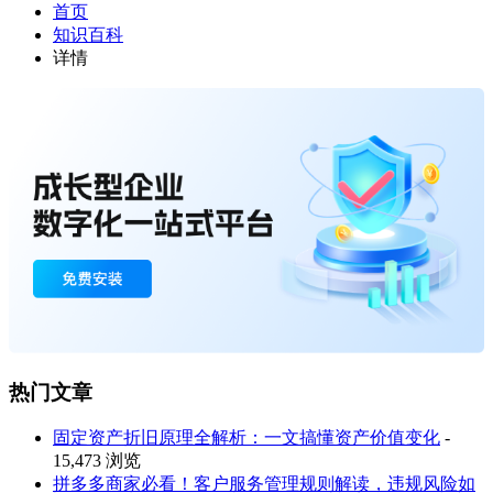
首页
知识百科
详情
热门文章
固定资产折旧原理全解析：一文搞懂资产价值变化
-
15,473 浏览
拼多多商家必看！客户服务管理规则解读，违规风险如