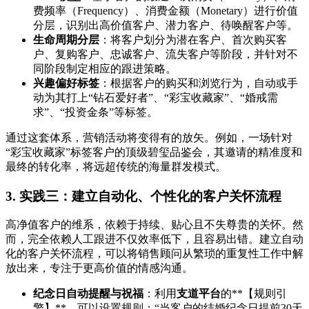
费频率（Frequency）、消费金额（Monetary）进行价值
分层，识别出高价值客户、潜力客户、待唤醒客户等。
生命周期分层
：将客户划分为潜在客户、首次购买客
户、复购客户、忠诚客户、流失客户等阶段，并针对不
同阶段制定相应的跟进策略。
兴趣偏好标签
：根据客户的购买和浏览行为，自动或手
动为其打上“钻石爱好者”、“彩宝收藏家”、“婚戒需
求”、“投资金条”等标签。
通过这套体系，营销活动将变得有的放矢。例如，一场针对
“彩宝收藏家”标签客户的顶级碧玺品鉴会，其邀请的精准度和
最终的转化率，将远超传统的海量群发模式。
3. 实践三：建立自动化、个性化的客户关怀流程
高净值客户的维系，依赖于持续、贴心且不失尊贵的关怀。然
而，完全依赖人工跟进不仅效率低下，且容易出错。建立自动
化的客户关怀流程，可以将销售顾问从繁琐的重复性工作中解
放出来，专注于更高价值的情感沟通。
纪念日自动提醒与祝福
：利用
支道平台
的**【规则引
擎】**，可以设置规则：“当客户的结婚纪念日提前30天