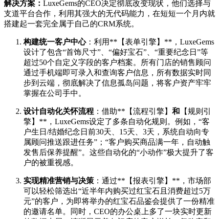
解决方案：
LuxeGems的CEO决定彻底改变现状，他们选择与
支道平台合作，利用其强大的无代码能力，在短短一个月内就
搭建起一套完全属于自己的CRM系统。
构建统一客户中心
：利用**【表单引擎】**，LuxeGems
设计了包含“首饰尺寸”、“偏好宝石”、“重要纪念日”等
超过50个自定义字段的客户档案。所有门店的销售顾问
通过手机端即可录入和查询客户信息，所有数据实时同
步到云端，彻底解决了信息孤岛问题，将客户资产牢牢
掌握在公司手中。
设计自动化关怀流程
：借助**【流程引擎】
和
【规则引
擎】**，LuxeGems设定了多条自动化规则。例如，“客
户生日/结婚纪念日前30天、15天、3天，系统自动向专
属顾问推送跟进任务”；“客户购买商品满一年，自动触
发售后保养提醒”。这些自动化的“小动作”极大提升了客
户的被重视感。
实现精准营销与决策
：通过**【报表引擎】**，市场部
可以轻松筛选出“近半年内购买过红宝石且消费超过5万
元”的客户，为即将举办的红宝石品鉴会提供了一份精准
的邀请名单。同时，CEO的办公桌上多了一块实时更新