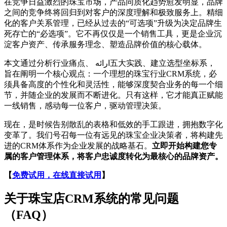
在竞争日益激烈的珠宝市场，产品同质化趋势愈发明显，品牌
之间的竞争终将回归到对客户的深度理解和极致服务上。精细
化的客户关系管理，已经从过去的“可选项”升级为决定品牌生
死存亡的“必选项”。它不再仅仅是一个销售工具，更是企业沉
淀客户资产、传承服务理念、塑造品牌价值的核心载体。
本文通过分析行业痛点、 ارائه五大实践、建立选型坐标系，
旨在阐明一个核心观点：一个理想的珠宝行业CRM系统，必
须具备高度的个性化和灵活性，能够深度契合业务的每一个细
节，并随企业的发展而不断进化。只有这样，它才能真正赋能
一线销售，感动每一位客户，驱动管理决策。
现在，是时候告别散乱的表格和低效的手工跟进，拥抱数字化
变革了。我们号召每一位有远见的珠宝企业决策者，将构建先
进的CRM体系作为企业发展的战略基石。
立即开始构建您专
属的客户管理体系，将客户忠诚度转化为最核心的品牌资产。
【
免费试用，在线直接试用
】
关于珠宝店CRM系统的常见问题
（FAQ）