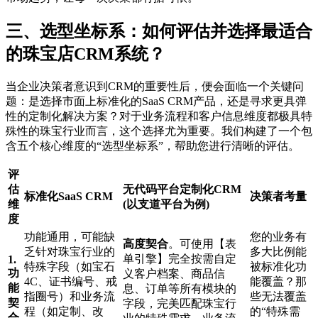
三、选型坐标系：如何评估并选择最适合
的珠宝店CRM系统？
当企业决策者意识到CRM的重要性后，便会面临一个关键问
题：是选择市面上标准化的SaaS CRM产品，还是寻求更具弹
性的定制化解决方案？对于业务流程和客户信息维度都极具特
殊性的珠宝行业而言，这个选择尤为重要。我们构建了一个包
含五个核心维度的“选型坐标系”，帮助您进行清晰的评估。
评
估
无代码平台定制化CRM
标准化SaaS CRM
决策者考量
维
(以支道平台为例)
度
功能通用，可能缺
您的业务有
高度契合
。可使用【表
乏针对珠宝行业的
多大比例能
单引擎】完全按需自定
1.
特殊字段（如宝石
被标准化功
功
义客户档案、商品信
4C、证书编号、戒
能覆盖？那
能
息、订单等所有模块的
指圈号）和业务流
些无法覆盖
契
字段，完美匹配珠宝行
程（如定制、改
的“特殊需
合