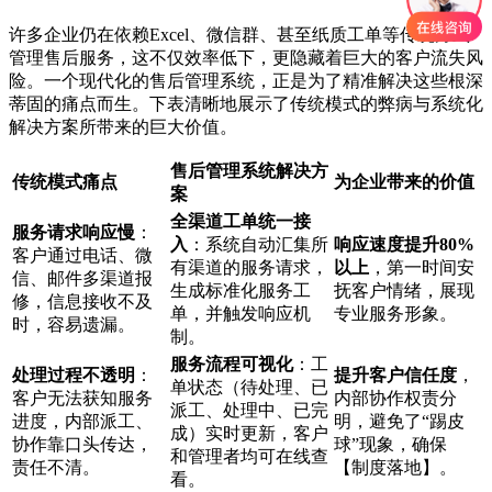
许多企业仍在依赖Excel、微信群、甚至纸质工单等传统方式
管理售后服务，这不仅效率低下，更隐藏着巨大的客户流失风
险。一个现代化的售后管理系统，正是为了精准解决这些根深
蒂固的痛点而生。下表清晰地展示了传统模式的弊病与系统化
解决方案所带来的巨大价值。
售后管理系统解决方
传统模式痛点
为企业带来的价值
案
全渠道工单统一接
服务请求响应慢
：
入
：系统自动汇集所
响应速度提升80%
客户通过电话、微
有渠道的服务请求，
以上
，第一时间安
信、邮件多渠道报
生成标准化服务工
抚客户情绪，展现
修，信息接收不及
单，并触发响应机
专业服务形象。
时，容易遗漏。
制。
服务流程可视化
：工
处理过程不透明
：
提升客户信任度
，
单状态（待处理、已
客户无法获知服务
内部协作权责分
派工、处理中、已完
进度，内部派工、
明，避免了“踢皮
成）实时更新，客户
协作靠口头传达，
球”现象，确保
和管理者均可在线查
责任不清。
【制度落地】。
看。