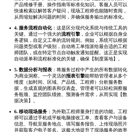
产品维修手册、操作指南等标准化知识。客服人员可以
快速检索以解答客户疑问，现场工程师也能随时查阅，
从而缩短解决问题的时间，并确保服务输出的标准化。
4. 服务流程自动化
：这是区分现代化系统与传统工具的
关键。通过一个强大的
流程引擎
，企业可以根据自身业
务逻辑，自定义工单的流转规则。例如，系统可以根据
问题类型或客户级别，自动将工单指派给最合适的工程
师团队，或在特定节点自动触发通知提醒。这正是实现
自动派单和流程标准化的关键，确保【制度落地】。
5. 数据分析与报表
：将服务过程中产生的所有数据转化
为商业洞察。一个灵活的
报表引擎
能帮助管理者从多个
维度（如时间、区域、产品线、工程师）分析服务数
据，生成直观的图表和仪表盘。管理者可以轻松洞察服
务瓶颈、监控团队绩效、预测备件需求，从而实现【数
据决策】。
6. 移动现场服务
：为外勤工程师量身打造的功能。工程
师可以通过手机或平板电脑接收工单、查看客户与设备
信息、导航至服务地点、填写服务报告、上传现场照片
并获取客户电子签名。这极大地提升了现场服务的效率