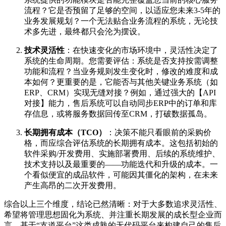
流程？它是否预留了足够的空间，以适应您未来3-5年的
业务发展规划？一个无法贴合业务流程的系统，无论技
术多先进，最终都只会沦为摆设。
技术灵活性
：在快速变化的市场环境中，灵活性决定了
系统的生命周期。您需要评估：系统是否支持按需调整
功能和流程？当业务规则发生变化时，修改的难度和成
本如何？更重要的是，它能否与其他关键业务系统（如
ERP、CRM）实现无缝对接？例如，通过强大的【API
对接】能力，售后系统可以自动同步ERP中的订单和库
存信息，或将服务数据回传至CRM，打破数据孤岛。
长期拥有成本（TCO）
：决策不能只看眼前的采购价
格，而应综合评估系统的长期拥有成本。这包括初始的
软件采购/开发费用、实施部署费用、后续的系统维护、
技术支持以及最重要的——功能迭代和升级的成本。一
个看似便宜的成品软件，可能因其僵化的架构，在未来
产生高昂的二次开发费用。
综合以上三个维度，结论已然清晰：对于大多数追求灵活性、
希望将管理思想固化为系统、并注重长期发展的成长型企业而
言，基于“支道平台”这类成熟的无代码平台来构建自己的售后