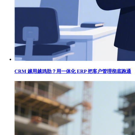
CRM 越用越鸡肋？用一体化 ERP 把客户管理彻底跑通