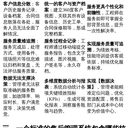
客户信息分散
：客
统一的客户与资产档
服务更具个性化和
户历史服务记录、
案
：建立360度客户
前瞻性
，工程师在
设备档案、合同信
视图，关联其所有设
服务前即可掌握全
息散落在各处，服
备信息、历史工单、
部背景信息，提升
务人员无法全面了
合同保修期等，形成
一次性解决率。
解情况。
完整档案。
服务质量难追溯
：
服务过程全记录
：工
实现服务质量可追
服务完成后，处理
程师通过移动端提交
溯
，为绩效考核、
方式、使用备件、
服务报告，包含文字
技能培训提供客观
现场照片等信息难
描述、图片视频、客
依据，持续优化服
以归档和复盘，无
户签名等，永久存
务标准。
法评估服务质量。
档。
数据无法支撑决
多维度数据分析与报
实现【数据决
策
：管理者无法获
表
：系统自动统计各
策】
，管理者能精
取准确的服务数
项关键绩效指标
准定位问题，优化
据，如故障率、响
（KPIs），生成可视
资源配置，将售后
应时长、客户满意
化报表，洞察服务瓶
部门从成本中心转
度等，决策凭感
颈与趋势。
变为价值中心。
觉。