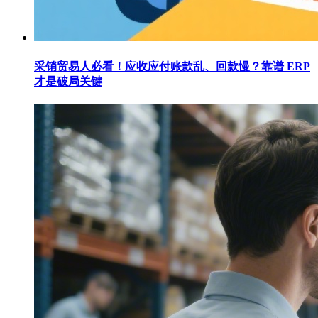
采销贸易人必看！应收应付账款乱、回款慢？靠谱 ERP
才是破局关键