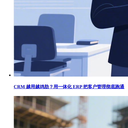
CRM 越用越鸡肋？用一体化 ERP 把客户管理彻底跑通