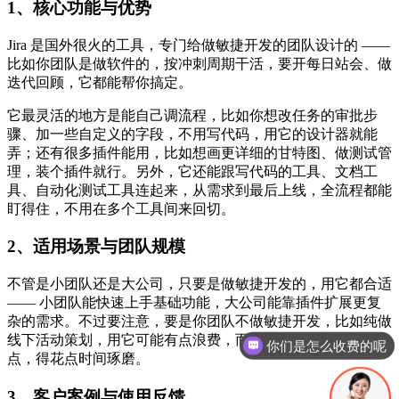
1、核心功能与优势
Jira 是国外很火的工具，专门给做敏捷开发的团队设计的 ——
比如你团队是做软件的，按冲刺周期干活，要开每日站会、做
迭代回顾，它都能帮你搞定。
它最灵活的地方是能自己调流程，比如你想改任务的审批步
骤、加一些自定义的字段，不用写代码，用它的设计器就能
弄；还有很多插件能用，比如想画更详细的甘特图、做测试管
理，装个插件就行。另外，它还能跟写代码的工具、文档工
具、自动化测试工具连起来，从需求到最后上线，全流程都能
盯得住，不用在多个工具间来回切。
2、适用场景与团队规模
不管是小团队还是大公司，只要是做敏捷开发的，用它都合适
—— 小团队能快速上手基础功能，大公司能靠插件扩展更复
你们是怎么收费的呢
杂的需求。不过要注意，要是你团队不做敏捷开发，比如纯做
线下活动策划，用它可能有点浪费，而且它的配置稍微复杂
现在有优惠活动吗
点，得花点时间琢磨。
3、客户案例与使用反馈