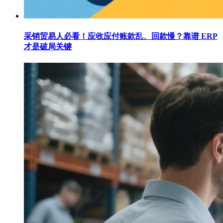
采销贸易人必看！应收应付账款乱、回款慢？靠谱 ERP
才是破局关键