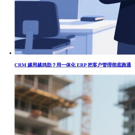
CRM 越用越鸡肋？用一体化 ERP 把客户管理彻底跑通