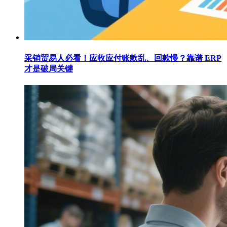
采销贸易人必看！应收应付账款乱、回款慢？靠谱 ERP
才是破局关键