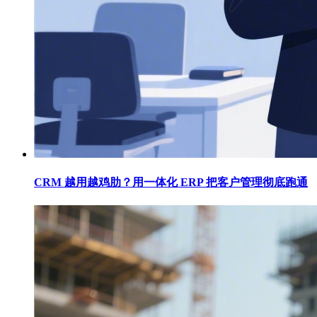
CRM 越用越鸡肋？用一体化 ERP 把客户管理彻底跑通