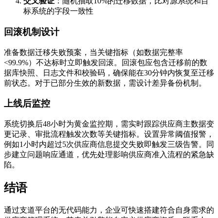
交叉验证
：随机抽取10%的迁移数据，比对源系统和目
标系统的字段一致性
回滚机制设计
准备数据迁移失败预案，当关键指标（如数据完整率
<99.9%）不达标时立即触发回滚。回滚包应包含迁移前的数
据库快照、日志文件和校验码，确保能在30分钟内恢复至迁移
前状态。对于已部分生效的新数据，需设计差异备份机制。
上线后监控
系统切换后48小时为黄金监控期，需实时跟踪供应商主数据变
更记录、审批流程触发次数等关键指标。设置异常阈值报警，
例如1小时内超过5次供应商信息提交失败即触发三级告警。同
步建立问题响应通道，优先处理影响供应商准入流程的紧急缺
陷。
结语
通过支道平台的无代码能力，企业可快速搭建符合自身需求的