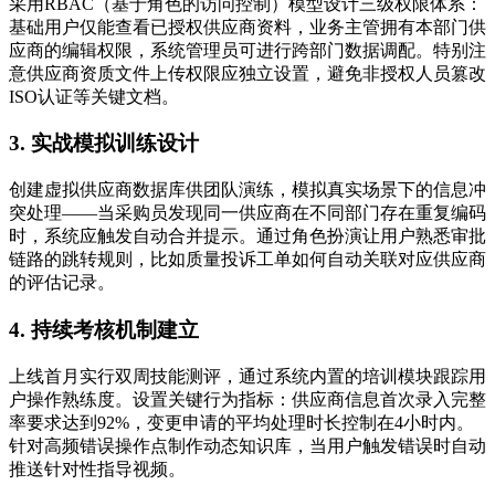
采用RBAC（基于角色的访问控制）模型设计三级权限体系：
基础用户仅能查看已授权供应商资料，业务主管拥有本部门供
应商的编辑权限，系统管理员可进行跨部门数据调配。特别注
意供应商资质文件上传权限应独立设置，避免非授权人员篡改
ISO认证等关键文档。
3. 实战模拟训练设计
创建虚拟供应商数据库供团队演练，模拟真实场景下的信息冲
突处理——当采购员发现同一供应商在不同部门存在重复编码
时，系统应触发自动合并提示。通过角色扮演让用户熟悉审批
链路的跳转规则，比如质量投诉工单如何自动关联对应供应商
的评估记录。
4. 持续考核机制建立
上线首月实行双周技能测评，通过系统内置的培训模块跟踪用
户操作熟练度。设置关键行为指标：供应商信息首次录入完整
率要求达到92%，变更申请的平均处理时长控制在4小时内。
针对高频错误操作点制作动态知识库，当用户触发错误时自动
推送针对性指导视频。