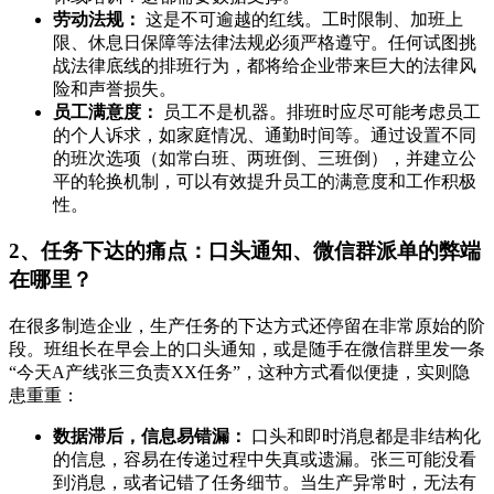
劳动法规：
这是不可逾越的红线。工时限制、加班上
限、休息日保障等法律法规必须严格遵守。任何试图挑
战法律底线的排班行为，都将给企业带来巨大的法律风
险和声誉损失。
员工满意度：
员工不是机器。排班时应尽可能考虑员工
的个人诉求，如家庭情况、通勤时间等。通过设置不同
的班次选项（如常白班、两班倒、三班倒），并建立公
平的轮换机制，可以有效提升员工的满意度和工作积极
性。
2、任务下达的痛点：口头通知、微信群派单的弊端
在哪里？
在很多制造企业，生产任务的下达方式还停留在非常原始的阶
段。班组长在早会上的口头通知，或是随手在微信群里发一条
“今天A产线张三负责XX任务”，这种方式看似便捷，实则隐
患重重：
数据滞后，信息易错漏：
口头和即时消息都是非结构化
的信息，容易在传递过程中失真或遗漏。张三可能没看
到消息，或者记错了任务细节。当生产异常时，无法有