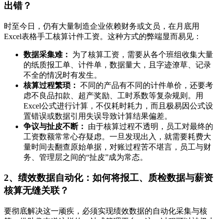
出错？
时至今日，仍有大量制造企业依赖财务或文员，在月底用
Excel表格手工核算计件工资。这种方式的弊端显而易见：
数据采集难：
为了核算工资，需要从各个班组收集大量
的纸质报工单、计件单，数据量大，且字迹潦草、记录
不全的情况时有发生。
核算过程繁琐：
不同的产品有不同的计件单价，还要考
虑不良品扣款、超产奖励、工时系数等复杂规则。用
Excel公式进行计算，不仅耗时耗力，而且极易因公式设
置错误或数据引用失误导致计算结果偏差。
争议与扯皮不断：
由于核算过程不透明，员工对最终的
工资数额常常心存疑虑。一旦发现出入，就需要耗费大
量时间去翻查原始单据，对账过程苦不堪言，员工与财
务、管理层之间的“扯皮”成为常态。
2、绩效数据自动化：如何将报工、质检数据与薪资
核算无缝关联？
要彻底解决这一顽疾，必须实现绩效数据的自动化采集与核