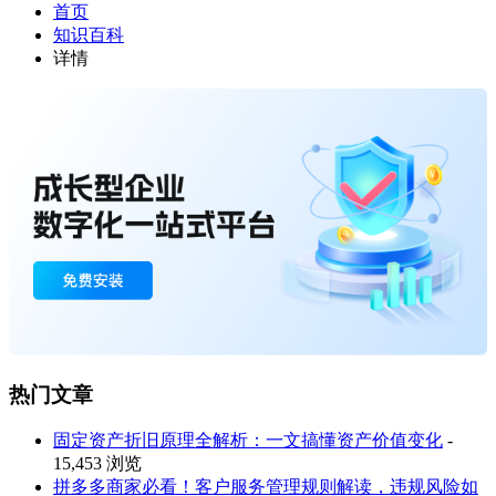
首页
知识百科
详情
热门文章
固定资产折旧原理全解析：一文搞懂资产价值变化
-
15,453 浏览
拼多多商家必看！客户服务管理规则解读，违规风险如