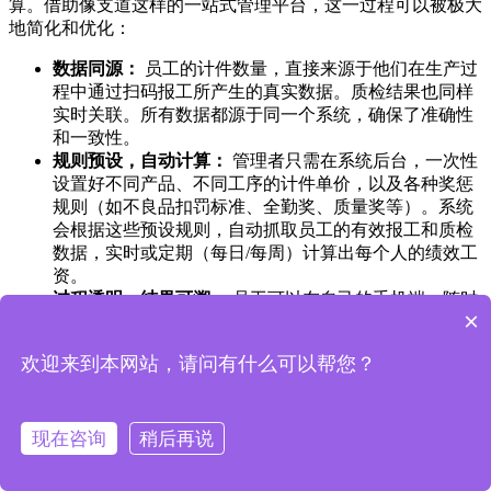
算。借助像支道这样的一站式管理平台，这一过程可以被极大
地简化和优化：
数据同源：
员工的计件数量，直接来源于他们在生产过
程中通过扫码报工所产生的真实数据。质检结果也同样
实时关联。所有数据都源于同一个系统，确保了准确性
和一致性。
规则预设，自动计算：
管理者只需在系统后台，一次性
设置好不同产品、不同工序的计件单价，以及各种奖惩
规则（如不良品扣罚标准、全勤奖、质量奖等）。系统
会根据这些预设规则，自动抓取员工的有效报工和质检
数据，实时或定期（每日/每周）计算出每个人的绩效工
资。
过程透明，结果可溯：
员工可以在自己的手机端，随时
×
查看自己的计件数量、合格率以及预估的绩效收入。如
果对某一笔数据有疑问，可以一键追溯到原始的报工记
欢迎来到本网站，请问有什么可以帮您？
录，包括时间、工单号等详细信息。这种透明化管理，
从根本上消除了员工的疑虑。
3、激励的正向循环：让优秀员工的数据“被看见”，
现在咨询
稍后再说
营造比学赶超氛围