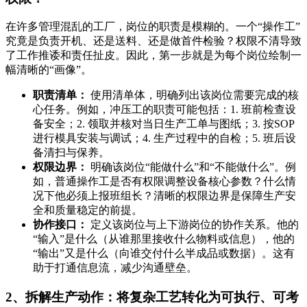
在许多管理混乱的工厂，岗位的职责是模糊的。一个“操作工”
究竟是负责开机、还是送料、还是做首件检验？权限不清导致
了工作推诿和责任扯皮。因此，第一步就是为每个岗位绘制一
幅清晰的“画像”。
职责清单：
使用清单体，明确列出该岗位需要完成的核
心任务。例如，冲压工的职责可能包括：1. 班前检查设
备安全；2. 领取并核对当日生产工单与图纸；3. 按SOP
进行模具安装与调试；4. 生产过程中的自检；5. 班后设
备清扫与保养。
权限边界：
明确该岗位“能做什么”和“不能做什么”。例
如，普通操作工是否有权限调整设备核心参数？什么情
况下他必须上报班组长？清晰的权限边界是保障生产安
全和质量稳定的前提。
协作接口：
定义该岗位与上下游岗位的协作关系。他的
“输入”是什么（从谁那里接收什么物料或信息），他的
“输出”又是什么（向谁交付什么半成品或数据）。这有
助于打通信息流，减少沟通壁垒。
2、拆解生产动作：将复杂工艺转化为可执行、可考