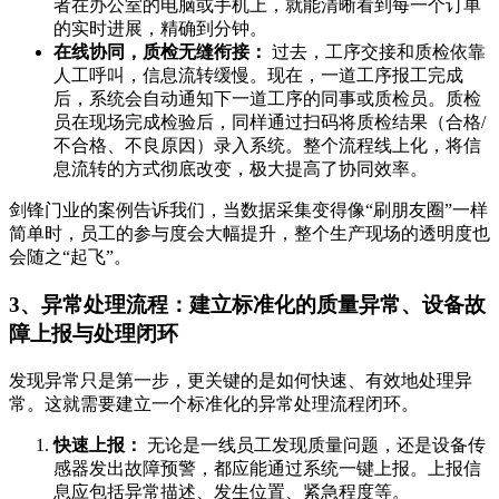
者在办公室的电脑或手机上，就能清晰看到每一个订单
的实时进展，精确到分钟。
在线协同，质检无缝衔接：
过去，工序交接和质检依靠
人工呼叫，信息流转缓慢。现在，一道工序报工完成
后，系统会自动通知下一道工序的同事或质检员。质检
员在现场完成检验后，同样通过扫码将质检结果（合格/
不合格、不良原因）录入系统。整个流程线上化，将信
息流转的方式彻底改变，极大提高了协同效率。
剑锋门业的案例告诉我们，当数据采集变得像“刷朋友圈”一样
简单时，员工的参与度会大幅提升，整个生产现场的透明度也
会随之“起飞”。
3、异常处理流程：建立标准化的质量异常、设备故
障上报与处理闭环
发现异常只是第一步，更关键的是如何快速、有效地处理异
常。这就需要建立一个标准化的异常处理流程闭环。
快速上报：
无论是一线员工发现质量问题，还是设备传
感器发出故障预警，都应能通过系统一键上报。上报信
息应包括异常描述、发生位置、紧急程度等。