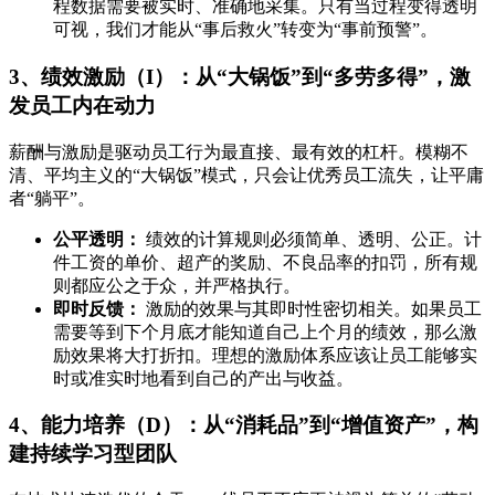
程数据需要被实时、准确地采集。只有当过程变得透明
可视，我们才能从“事后救火”转变为“事前预警”。
3、绩效激励（I）：从“大锅饭”到“多劳多得”，激
发员工内在动力
薪酬与激励是驱动员工行为最直接、最有效的杠杆。模糊不
清、平均主义的“大锅饭”模式，只会让优秀员工流失，让平庸
者“躺平”。
公平透明：
绩效的计算规则必须简单、透明、公正。计
件工资的单价、超产的奖励、不良品率的扣罚，所有规
则都应公之于众，并严格执行。
即时反馈：
激励的效果与其即时性密切相关。如果员工
需要等到下个月底才能知道自己上个月的绩效，那么激
励效果将大打折扣。理想的激励体系应该让员工能够实
时或准实时地看到自己的产出与收益。
4、能力培养（D）：从“消耗品”到“增值资产”，构
建持续学习型团队