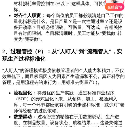
材料损耗率需控制在2%以下”这样具体、可执行的小目
标。
对齐个人职责：
每个岗位的员工都必须清楚自己工作的
量化指标是什么。是日产量？是一次性通过率？还是设
备开动率？目标必须明确、可衡量、可达成、有相关性
且有时间限制。当目标清晰时，员工才能从“要我做”转
变为“我要做”。
2、过程管控（P）：从“人盯人”到“流程管人”，实
现生产过程标准化
“人盯人”的管理模式极度依赖管理者的个人能力和精力，不仅
效率低下，而且极易因人为因素产生疏漏和不公。真正科学的
管理，是用流程去约束行为，用标准去衡量产出。
流程固化：
将最优的生产实践，通过标准作业程序
（SOP）的形式固化下来。从领料、加工、检验到入
库，每一个环节都应该有明确的步骤和标准，减少对“老
师傅经验”的过度依赖。
数据驱动：
过程管控的精髓在于用数据说话。生产进
度、在制品数量、设备状态、质检结果……这些关键过