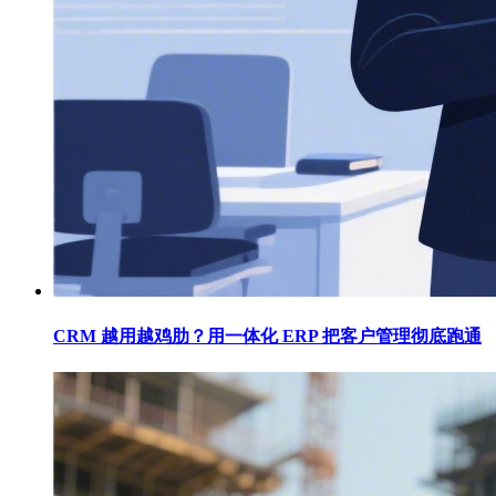
CRM 越用越鸡肋？用一体化 ERP 把客户管理彻底跑通