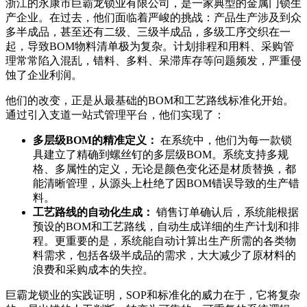
浙江的永康市巨霸龙锁业有限公司，是一家典型的金属门锁生
产企业。在过去，他们面临着严峻的挑战：产品生产涉及到众
多半成品，甚至还有二级、三级半成品，多级工序交织在一
起，导致BOM物料清单极为复杂。计划排程和用料、采购管
理常常陷入混乱，错料、多料、呆滞库存等问题频发，严重侵
蚀了企业利润。
他们的改变，正是从最基础的BOM和工艺路线标准化开始。
通过引入支道一站式管理平台，他们实现了：
多层级BOM的精准定义：
在系统中，他们为每一款锁
具建立了精确到螺丝钉的多层级BOM。系统支持多规
格、多属性的定义，无论是颜色变化还是材质替换，都
能清晰管理，从源头上杜绝了因BOM错误导致的生产错
料。
工艺路线的自动化生成：
销售订单确认后，系统能根据
预设的BOM和工艺路线，自动生成详细的生产计划和排
程。更重要的是，系统能自动计算出生产所需的各类物
料需求，包括各级半成品的需求，大大减少了原材料的
浪费和采购成本的失控。
巨霸龙锁业的实践证明，SOP和标准化的威力在于，它将复杂