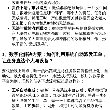
效追溯任务下达的原始记录。
责任不清，难以追溯：
微信群消息刷屏快，一旦发生问
题，很难快速定位是哪个环节、哪个人的责任。任务的
完成情况、耗用工时、产出数量等关键数据完全依赖人
工汇报，真实性和及时性都无法保证。
无法与后续流程联动：
微信群里的任务信息是孤立的。
它无法自动关联到物料领取、质检、薪资核算等后续环
节，导致了大量重复录入和跨部门的数据核对工作，形
成了新的“数据孤岛”。
3、数字化解决方案：如何利用系统自动派发工单，
让任务直达个人与设备？
要根治以上痛点，唯一的出路就是将任务派发流程线上化、自
动化。以支道这类集成MES（制造执行系统）模块的数字化
平台为例，理想的任务下达流程应该是这样的：
工单自动生成：
销售订单在系统中确认后，系统根据预
设的BOM和工艺路线，自动创建生产计划，并进一步分
解为具体的生产工单。每一张工单都包含了产品信息、
数量、工艺步骤、计划开工和完工时间等所有必要信