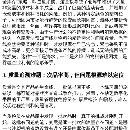
全库存”策略，即过量采购。这直接导致了仓库中堆积了大量
非急需的原材料和半成品，占用了巨额的流动资金，并增加了
仓储成本和物料损耗的风险。例如，某种特定颜色的塑料粒
子，可能因为市场流行趋势的改变而长期闲置，最终只能折价
处理或报废。然而，与库存积压形成讽刺对比的，是缺料停产
现象的频繁发生。由于生产计划的不确定性和物料消耗数据的
缺失，仓库无法预知产线对物料的精确需求时间和数量。当产
线突然需要某种辅料时，才发现库存早已告急，紧急采购不仅
成本高昂，更会直接导致整条产线的停摆，造成无法挽回的产
能损失。这种“一半是海水，一半是火焰”的物料管理困境，是
吞噬企业利润的隐形杀手。
3. 质量追溯难题：次品率高，但问题根源难以定位
质量是文具产品的生命线。一批笔书写不畅、一本练习册印刷
错误，都可能对品牌声誉造成致命打击。然而，在缺乏数字化
手段的工厂里，质量管理往往停留在“事后检验”的阶段，难以
实现过程控制和问题追溯。
当质检员在成品库中发现一批次品时，真正的挑战才刚刚开
始。这批有问题的笔，究竟是哪一批次的油墨存在问题？是哪
一台注塑机的参数设置有误？还是由哪位新员工在装配时操作