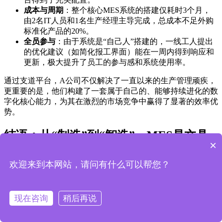
成本与周期
：整个核心MES系统的搭建仅耗时3个月，
由2名IT人员和1名生产经理主导完成，总成本不足外购
标准化产品的20%。
全员参与
：由于系统是“自己人”搭建的，一线工人提出
的优化建议（如简化报工界面）能在一周内得到响应和
更新，极大提升了员工的参与感和系统使用率。
通过支道平台，A公司不仅解决了一直以来的生产管理顽疾，
更重要的是，他们构建了一套属于自己的、能够持续进化的数
字化核心能力，为其在激烈的市场竞争中赢得了显著的效率优
势。
结语：从“制造”到“智造”，MES是文具
×
企业不可或缺的增长引擎
欢迎来到本网站，请问有什么可以帮您？
回顾全文，我们系统性地剖析了文具制造业普遍存在的生产计
划“黑盒”、物料管理混乱及质量追溯困难三大核心痛点，并详
细阐述了MES系统如何通过实现生产过程透明化、精益化物
现在咨询
稍后再说
料供应和闭环式质量管控，来逐一击破这些难题，成为驱动效
率倍增的核心引擎。更重要的是，我们提供了一套清晰的落地