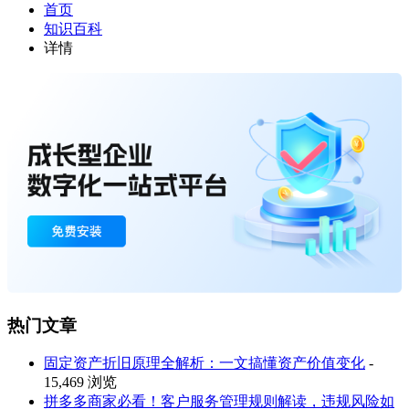
首页
知识百科
详情
热门文章
固定资产折旧原理全解析：一文搞懂资产价值变化
-
15,469 浏览
拼多多商家必看！客户服务管理规则解读，违规风险如