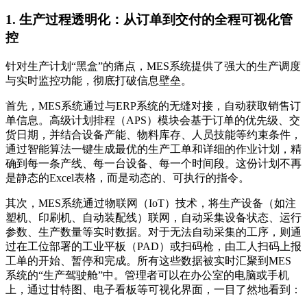
1. 生产过程透明化：从订单到交付的全程可视化管
控
针对生产计划“黑盒”的痛点，MES系统提供了强大的生产调度
与实时监控功能，彻底打破信息壁垒。
首先，MES系统通过与ERP系统的无缝对接，自动获取销售订
单信息。高级计划排程（APS）模块会基于订单的优先级、交
货日期，并结合设备产能、物料库存、人员技能等约束条件，
通过智能算法一键生成最优的生产工单和详细的作业计划，精
确到每一条产线、每一台设备、每一个时间段。这份计划不再
是静态的Excel表格，而是动态的、可执行的指令。
其次，MES系统通过物联网（IoT）技术，将生产设备（如注
塑机、印刷机、自动装配线）联网，自动采集设备状态、运行
参数、生产数量等实时数据。对于无法自动采集的工序，则通
过在工位部署的工业平板（PAD）或扫码枪，由工人扫码上报
工单的开始、暂停和完成。所有这些数据被实时汇聚到MES
系统的“生产驾驶舱”中。管理者可以在办公室的电脑或手机
上，通过甘特图、电子看板等可视化界面，一目了然地看到：