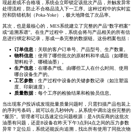
现超差或不合格项，系统会立即锁定该批次产品，并触发异常
处理流程，防止不合格品流入下一工序。这种过程中的实时监
控和防错机制（Poka-Yoke），极大地降低了次品率。
其次，也是最核心的，MES系统建立了完整的产品“数字档案”
或“追溯系谱”。在生产过程中，系统会将与产品相关的所有信
息进行绑定和记录，形成一条完整的数据链。这份档案包括：
订单信息
：关联的客户订单号、产品型号、生产数量。
物料信息
：使用了哪些批次的原材料和半成品（如哪批
塑料粒子、哪桶油墨）。
生产信息
：在哪条产线、由哪些工人在什么时间、使用
哪台设备生产的。
工艺参数
：生产过程中设备的关键参数记录（如注塑温
度、印刷速度）。
质量数据
：每个工序的检验结果和检验员信息。
当出现客户投诉或发现批量质量问题时，只需扫描产品包装上
的序列号条码，就可以在几秒钟内，从系统中调出这份完整的
“履历”。管理者可以迅速定位问题根源：是A供应商的这批次
油墨有问题，还是B设备在昨天下午3点到4点之间的压力参数
异常？定位后，系统还能反向追溯，找出所有使用了同批次物