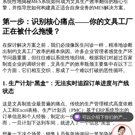
系统性地揭秘MES系统如何成为文具生产效率翻倍的核心引
擎，并指导您如何构建真正适合自身业务的MES解决方案。
第一步：识别核心痛点——你的文具工厂
正在被什么拖慢？
在探讨解决方案之前，我们必须像医生问诊一样，精准地诊断
出制约文具工厂效率的根本病因。许多企业管理者感觉生产环
节问题重重，但往往难以系统性地归纳。根据我们对超过百家
制造企业的调研分析，文具生产的效率瓶颈主要集中在以下三
个方面，它们相互交织，形成了一个难以打破的恶性循环。
1. 生产计划“黑盒”：无法实时追踪订单进度与产线
状态
这是文具制造业最普遍的痛点。传统的生产管理模式高度依赖
人工和Excel表格。生产计划员（PMC）基于ERP系统导出的
订单信息和个人经验，制定出一份看似详尽的生产排程表。然
你们是怎么收费的呢
而，一旦计划下达到车间，就进入了一个信息“黑盒”。
想象一下这个场景：销售人员焦急地询问一笔加急的定制笔记