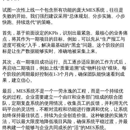
试图一次性上线一个包含所有功能的庞大MES系统，往往是
失败的开始。我们强烈建议采用“总体规划、分步实施、小步
快跑、持续迭代”的策略。
首先，基于前面设定的KPIs，识别出最紧急、最核心的业务痛
点，将其作为一期项目的目标。例如，可以先从“生产报工与
进度可视化”入手，解决最基础的“黑盒”问题。这个阶段的目
标是让生产数据能够实时、准确地被采集上来。
其次，在一期项目成功运行、员工逐步适应新的工作方式后，
再启动二期项目，例如上线“质量追溯”或“物料拉动”模块。每
个阶段的周期最好控制在1-3个月内，确保团队能快速看到成
果，建立信心。
最后，MES系统不是一个一劳永逸的工程，而是一个持续优
化的过程。企业需要建立一个由IT和业务部门组成的联合团
队，定期复盘系统的使用情况，收集员工的反馈，并利用无代
码平台的灵活性，不断对流程和功能进行微调和优化，让系统
始终保持最佳状态，持续为企业创造价值。这种敏捷的实施方
法，可以最大限度地降低项目风险，确保系统平稳过渡，并最
终构建一个能够与企业共同成长的“活”的MES系统。