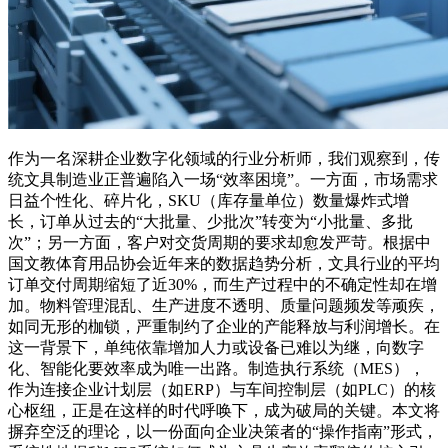
作为一名深耕企业数字化领域的行业分析师，我们观察到，传
统文具制造业正普遍陷入一场“效率困境”。一方面，市场需求
日益个性化、碎片化，SKU（库存量单位）数量爆炸式增
长，订单从过去的“大批量、少批次”转变为“小批量、多批
次”；另一方面，客户对交货周期的要求却愈发严苛。根据中
国文教体育用品协会近年来的数据趋势分析，文具行业的平均
订单交付周期缩短了近30%，而生产过程中的不确定性却在增
加。物料管理混乱、生产进度不透明、质量问题频发等顽疾，
如同无形的枷锁，严重制约了企业的产能释放与利润增长。在
这一背景下，单纯依靠增加人力或设备已难以为继，向数字
化、智能化要效率成为唯一出路。制造执行系统（MES），
作为连接企业计划层（如ERP）与车间控制层（如PLC）的核
心枢纽，正是在这样的时代呼唤下，成为破局的关键。本文将
摒弃空泛的理论，以一份面向企业决策者的“操作指南”形式，