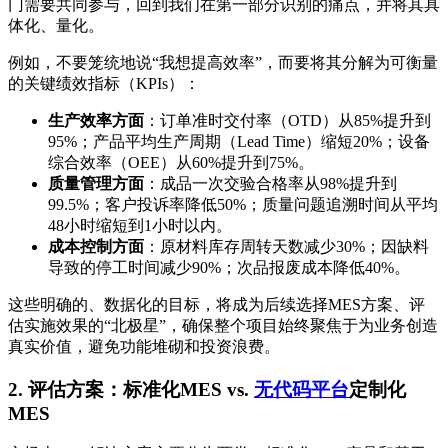
门需要共同参与，回到我们在第一部分识别的痛点，并将其具
体化、量化。
例如，不要笼统地说“我想提高效率”，而要将其分解为可衡量
的关键绩效指标（KPIs）：
生产效率方面
：订单准时交付率（OTD）从85%提升到
95%；产品平均生产周期（Lead Time）缩短20%；设备
综合效率（OEE）从60%提升到75%。
质量管理方面
：成品一次交验合格率从98%提升到
99.5%；客户投诉率降低50%；质量问题追溯时间从平均
48小时缩短到1小时以内。
成本控制方面
：原材料库存周转天数减少30%；因缺料
导致的停工时间减少90%；次品报废成本降低40%。
这些明确的、数据化的目标，将成为后续选择MES方案、评
估实施效果的“北极星”，确保整个项目始终聚焦于为业务创造
真实价值，避免功能堆砌和投资浪费。
2. 评估方案：标准化MES vs.
无代码平台
定制化
MES