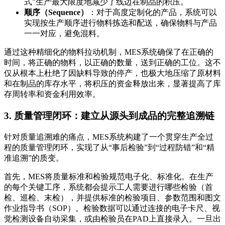
式”生产最大限度地减少了线边在制品的积压。
顺序（Sequence）
：对于高度定制化的产品，系统可以
实现按生产顺序进行物料拣选和配送，确保物料与产品
一一对应，避免混料。
通过这种精细化的物料拉动机制，MES系统确保了在正确的
时间，将正确的物料，以正确的数量，送到正确的工位。这不
仅从根本上杜绝了因缺料导致的停产，也极大地压缩了原材料
和在制品的库存水平，将积压的资金释放出来，显著提高了库
存周转率和资金利用效率。
3. 质量管理闭环：建立从源头到成品的完整追溯链
针对质量追溯难的痛点，MES系统构建了一个贯穿生产全过
程的质量管理闭环，实现了从“事后检验”到“过程防错”和“精
准追溯”的质变。
首先，MES将质量标准和检验规范电子化、标准化。在生产
的每个关键工序，系统都会提示工人需要进行哪些检验（首
检、巡检、末检），并提供标准的检验项目、参数范围和图文
作业指导书（SOP）。检验数据可以通过连接的电子卡尺、视
觉检测设备自动采集，或由检验员在PAD上直接录入。一旦出