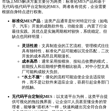
市场上MES解决方案主要分为两类：标准化MES产品和基于
无代码/低代码平台定制化的MES。两者各有优劣，企业需要
根据自身特点进行权衡。
标准化MES产品
：这类产品通常是针对特定行业（如电
子、汽车）开发的成熟软件包，功能全面，内置了行业
最佳实践。其优点是实施周期相对较快，系统稳定。但
缺点也同样明显：
灵活性差
：文具制造业的工艺流程、管理模式往往
具有独特性，标准化产品可能难以完全匹配，二次
开发的成本高昂且周期漫长。
成本高昂
：通常采用按模块、按站点收费的模式，
前期投入和后期维护费用都比较高，对中小型文具
厂可能构成较大负担。
“水土不服”
：僵化的流程可能迫使企业去适应软
件，而不是让软件来适应企业，容易引起业务部门
的抵触。
无代码平台定制化MES
：以支道平台为例，这类平台提
供可视化的拖拉拽界面，让企业IT人员甚至懂业务的管
理者，能够像“搭积木”一样，快速构建出完全符合自身