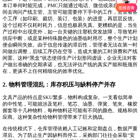
本订单何时能完成，PMC只能通过电话、微信或亲自跑到车
间去询问产线主管。主管可能需要停下手中的工作，去查看各
个工序（如印刷、裁切、装订、包装）的进度，再层层反馈。
这个过程不仅耗时耗力，信息也极易失真。更糟糕的是，当生
产过程中出现意外，如一台关键的注塑机突发故障，导致笔杆
供应中断，或是某种特殊颜色的油墨临时用尽，整个生产计划
便会瞬间失效。由于信息传递的滞后性，管理者无法在第一时
间做出调整，后续工序仍在空等，造成大量的工时浪费和产线
闲置。这种“黑盒”状态使得生产计划形同虚设，企业无法对客
户做出准确的交期承诺，也无法评估产线的真实产能和瓶颈所
在，更谈不上任何精细化的效率优化。
2. 物料管理混乱：库存积压与缺料停产并存
文具产品的特点是SKU繁多，物料构成复杂。一支看似简单
的中性笔，可能就涉及笔杆、笔芯、油墨、弹簧、笔夹、橡胶
握套等十几种物料，每种物料还可能有不同的颜色、规格和供
应商。这种复杂性给物料管理带来了巨大挑战。
在传统模式下，仓库管理依赖人工记账和定期盘点，数据严重
滞后。为了防止生产因缺料而停工，采购部门往往会采取“安