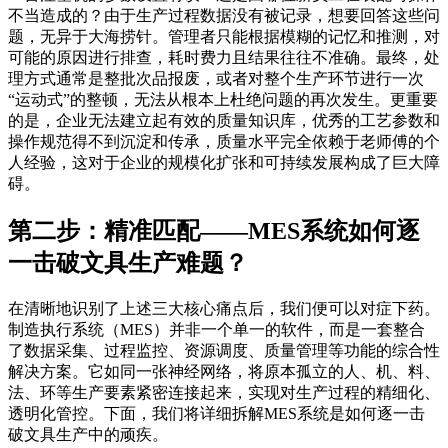
不当造成的？由于生产过程数据没有被记录，想要回答这些问
题，无异于大海捞针。管理者只能根据模糊的记忆和推测，对
可能的原因进行排查，耗时费力且结果往往不准确。最终，处
理方式通常是整批次品报废，或者对整个生产环节进行一次
“运动式”的整顿，无法从根本上杜绝问题的再次发生。更重要
的是，企业无法建立起有效的质量知识库，优秀的工艺参数和
操作规范得不到沉淀和传承，质量水平完全依赖于老师傅的个
人经验，这对于企业的规模化扩张和可持续发展构成了巨大障
碍。
第二步：精准匹配——MES系统如何逐
一击破文具生产难题？
在清晰地识别了上述三大核心痛点后，我们便可以对症下药。
制造执行系统（MES）并非一个单一的软件，而是一套整合
了数据采集、过程监控、资源调度、质量管理等功能的综合性
解决方案。它如同一张神经网络，将原本孤立的人、机、料、
法、环等生产要素紧密连接起来，实现对生产过程的精细化、
透明化管控。下面，我们将详细拆解MES系统是如何逐一击
破文具生产中的顽疾。