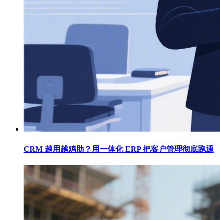
CRM 越用越鸡肋？用一体化 ERP 把客户管理彻底跑通