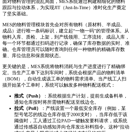
面对物料管理的混乱局面，MES系统通过构建精细化的物料
跟踪与拉动体系，为实现JIT（Just-In-Time）准时化生产奠定
了坚实基础。
MES的物料管理模块首先会对所有物料（原材料、半成品、
成品）进行唯一条码标识，建立起“一物一码”的管理体系。从
物料入库、质检、上架，到产线领用、工序流转、成品入库，
每一个环节都通过扫码进行记录，确保了库存数据的实时、准
确。仓库管理员可以随时查询到任何一种物料的精确库存数
量、库位信息和保质期状态。
更关键的是，MES系统将物料消耗与生产进度进行了精确绑
定。当生产工单下达到车间时，系统会根据产品的物料清单
（BOM），自动生成该工单的物料需求清单。当产线工人扫
描开始某个工单时，系统可以触发多种物料配送模式：
推式（Push）
：系统根据生产计划，提前生成备料单，
通知仓库按时将所需物料配送至线边仓。
拉式（Pull）
：产线设置一个最低安全库存（例如，某
型号笔芯的线边仓库存低于2000支时），当库存低于该
阈值时，工人通过工位PAD一键触发要料请求，或系统
通过传感器自动感知并向仓库发出补料指令。这种“拉动