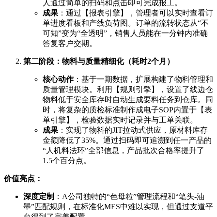
人通过简单的扫码和点击即可完成报工。
成果
：通过【报表引擎】，管理者可以实时查看订
单进度看板和产线负荷图。订单的流转状态从“不
可知”变为“全透明”，销售人员能在一分钟内准确
答复客户交期。
第二阶段：物料与质量精细化（耗时2个月）
核心动作
：基于一期数据，扩展构建了物料管理和
质量管理模块。利用【规则引擎】，设置了线边仓
物料低于安全库存时自动生成要料任务到仓库。同
时，将复杂的质检标准制作成电子SOP内置于【表
单引擎】，检验数据实时记录并与工单关联。
成果
：实现了物料的JIT拉动式供应，原材料库存
金额降低了35%。通过扫码即可追溯到任一产品的
“人机料法环”全部信息，产品批次合格率提升了
1.5个百分点。
价值亮点：
深度定制
：A公司独特的“色母粒”管理流程和“笔头-油
墨”匹配规则，在标准化MES中难以实现，但通过支道平
台得到了完美配置。