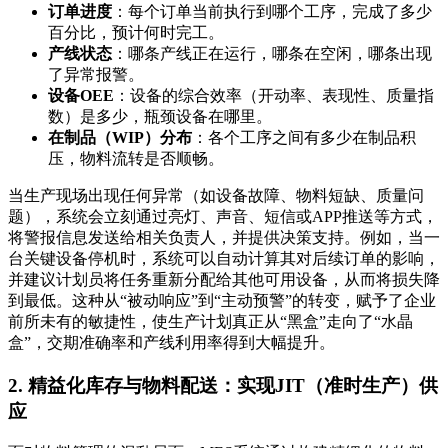
订单进度
：每个订单当前执行到哪个工序，完成了多少
百分比，预计何时完工。
产线状态
：哪条产线正在运行，哪条在空闲，哪条出现
了异常报警。
设备OEE
：设备的综合效率（开动率、表现性、质量指
数）是多少，瓶颈设备在哪里。
在制品（WIP）分布
：各个工序之间有多少在制品积
压，物料流转是否顺畅。
当生产现场出现任何异常（如设备故障、物料短缺、质量问
题），系统会立刻通过亮灯、声音、短信或APP推送等方式，
将警报信息发送给相关负责人，并提供决策支持。例如，当一
台关键设备停机时，系统可以自动计算其对后续订单的影响，
并建议计划员将任务重新分配给其他可用设备，从而将损失降
到最低。这种从“被动响应”到“主动预警”的转变，赋予了企业
前所未有的敏捷性，使生产计划真正从“黑盒”走向了“水晶
盒”，交期准确率和产线利用率得到大幅提升。
2. 精益化库存与物料配送：实现JIT（准时生产）供
应