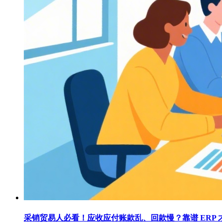
采销贸易人必看！应收应付账款乱、回款慢？靠谱 ERP 