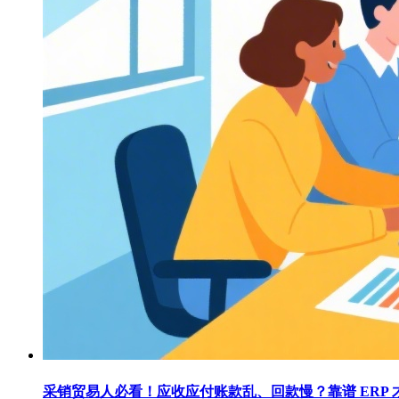
采销贸易人必看！应收应付账款乱、回款慢？靠谱 ERP 