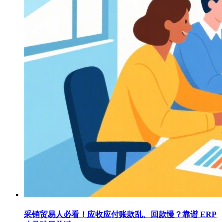
采销贸易人必看！应收应付账款乱、回款慢？靠谱 ERP