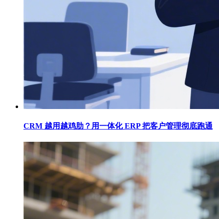
CRM 越用越鸡肋？用一体化 ERP 把客户管理彻底跑通