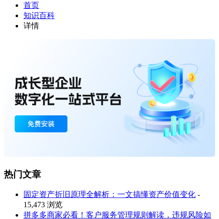
首页
知识百科
详情
热门文章
固定资产折旧原理全解析：一文搞懂资产价值变化
-
15,473 浏览
拼多多商家必看！客户服务管理规则解读，违规风险如