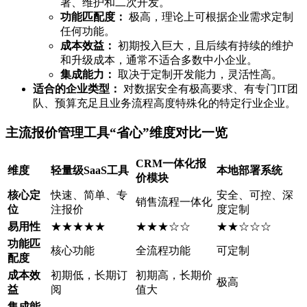
署、维护和二次开发。
功能匹配度：
极高，理论上可根据企业需求定制
任何功能。
成本效益：
初期投入巨大，且后续有持续的维护
和升级成本，通常不适合多数中小企业。
集成能力：
取决于定制开发能力，灵活性高。
适合的企业类型：
对数据安全有极高要求、有专门IT团
队、预算充足且业务流程高度特殊化的特定行业企业。
主流报价管理工具“省心”维度对比一览
CRM一体化报
维度
轻量级SaaS工具
本地部署系统
价模块
核心定
快速、简单、专
安全、可控、深
销售流程一体化
位
注报价
度定制
易用性
★★★★★
★★★☆☆
★★☆☆☆
功能匹
核心功能
全流程功能
可定制
配度
成本效
初期低，长期订
初期高，长期价
极高
益
阅
值大
集成能