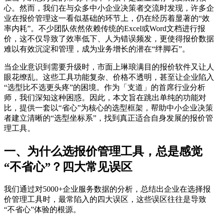
心。然而，我们在与众多中小企业决策者交流时发现，许多企
业在报价管理这一看似基础的环节上，仍在经历着显著的“效
率内耗”。不少团队依然依赖传统的Excel或Word文档进行报
价，这不仅导致了效率低下、人为错误频发，更使得报价数据
难以有效沉淀和管理，成为业务增长的潜在“绊脚石”。
当企业意识到需要升级时，市面上琳琅满目的报价软件又让人
眼花缭乱。这些工具功能复杂、价格不透明，甚至让企业陷入
“选型比不选更头疼”的困境。作为「支道」的首席行业分析
师，我们深知这种困惑。因此，本文旨在跳出单纯的功能对
比，提供一套以“省心”为核心的选型框架，帮助中小企业决策
者建立清晰的“选型坐标系”，找到真正适合自身发展的报价管
理工具。
一、为什么选报价管理工具，总是感觉
“不省心”？四大常见误区
我们通过对5000+企业服务数据的分析，总结出企业在选择报
价管理工具时，最常陷入的四大误区，这些误区往往是导致
“不省心”体验的根源。