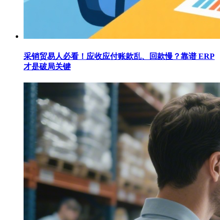
采销贸易人必看！应收应付账款乱、回款慢？靠谱 ERP
才是破局关键