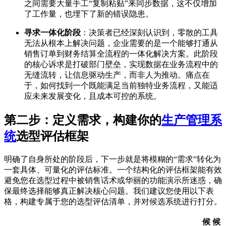
之间需要大量手工“复制粘贴”来同步数据，这不仅增加
了工作量，也埋下了新的错误隐患。
寻求一体化阶段
：决策者已经深刻认识到，零散的工具
无法从根本上解决问题，企业需要的是一个能够打通从
销售订单到财务结算全流程的一体化解决方案。此阶段
的核心诉求是打破部门壁垒，实现数据在业务流程中的
无缝流转，让信息驱动生产，而非人为推动。痛点在
于，如何找到一个既能满足当前独特业务流程，又能适
应未来发展变化，且成本可控的系统。
第二步：定义需求，构建你的
生产管理系
统
选型评估框架
明确了自身所处的阶段后，下一步就是将模糊的“需求”转化为
一套具体、可量化的评估标准。一个结构化的评估框架能有效
避免您在选型过程中被销售话术或华丽的功能演示所迷惑，确
保最终选择能够真正解决核心问题。我们建议您使用以下表
格，构建专属于您的选型评估清单，并对候选系统进行打分。
候
候