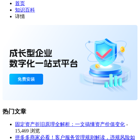
首页
知识百科
详情
热门文章
固定资产折旧原理全解析：一文搞懂资产价值变化
-
15,469 浏览
拼多多商家必看！客户服务管理规则解读，违规风险如