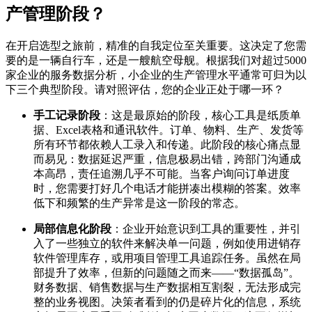
产管理阶段？
在开启选型之旅前，精准的自我定位至关重要。这决定了您需
要的是一辆自行车，还是一艘航空母舰。根据我们对超过5000
家企业的服务数据分析，小企业的生产管理水平通常可归为以
下三个典型阶段。请对照评估，您的企业正处于哪一环？
手工记录阶段
：这是最原始的阶段，核心工具是纸质单
据、Excel表格和通讯软件。订单、物料、生产、发货等
所有环节都依赖人工录入和传递。此阶段的核心痛点显
而易见：数据延迟严重，信息极易出错，跨部门沟通成
本高昂，责任追溯几乎不可能。当客户询问订单进度
时，您需要打好几个电话才能拼凑出模糊的答案。效率
低下和频繁的生产异常是这一阶段的常态。
局部信息化阶段
：企业开始意识到工具的重要性，并引
入了一些独立的软件来解决单一问题，例如使用进销存
软件管理库存，或用项目管理工具追踪任务。虽然在局
部提升了效率，但新的问题随之而来——“数据孤岛”。
财务数据、销售数据与生产数据相互割裂，无法形成完
整的业务视图。决策者看到的仍是碎片化的信息，系统