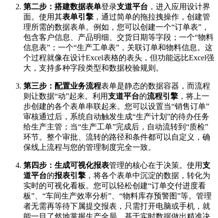
第二步：搭建数据表单
登录
支道平台
，进入应用设计界
面。使用其
表单引擎
，通过简单的拖拉拽操作，创建管
理所需的数据表单。例如，您可以创建一个“订单表”，
包含客户信息、产品明细、交货日期等字段；一个“物料
信息表”；一个“生产工单表”，关联订单和物料信息。这
个过程就像在设计Excel表格的表头，但功能远比Excel强
大，支持多种字段类型和数据校验规则。
第三步：配置业务流程
表单是静态的数据容器，而流程
则让数据“动”起来。利用
支道平台
的
流程引擎
，将上一
步创建的各个表单串联起来。您可以设置当“销售订单”
审核通过后，系统自动触发生成“生产计划”的待办任务
给生产主管；当“生产工单”完成后，自动流转到“质检”
环节。整个审批、流转的路径和条件都可以自定义，确
保线上流程与您的管理制度完全一致。
第四步：生成可视化报表
管理的核心在于决策。使用
支
道平台
的
报表引擎
，将各个表单中沉淀的数据，转化为
实时的可视化看板。您可以轻松创建“订单交付进度看
板”、“车间生产效率分析”、“物料库存预警图”等。管理
者无需再等待下属提交报表，只需打开电脑或手机，就
能一目了然地掌握生产全局，基于实时数据做出精准决