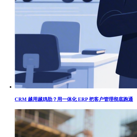
CRM 越用越鸡肋？用一体化 ERP 把客户管理彻底跑通