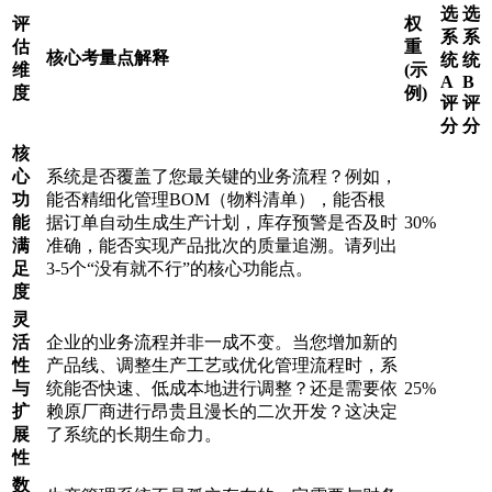
选
选
评
权
系
系
估
重
核心考量点解释
统
统
维
(示
A
B
度
例)
评
评
分
分
核
心
系统是否覆盖了您最关键的业务流程？例如，
功
能否精细化管理BOM（物料清单），能否根
能
据订单自动生成生产计划，库存预警是否及时
30%
满
准确，能否实现产品批次的质量追溯。请列出
足
3-5个“没有就不行”的核心功能点。
度
灵
活
企业的业务流程并非一成不变。当您增加新的
性
产品线、调整生产工艺或优化管理流程时，系
与
统能否快速、低成本地进行调整？还是需要依
25%
扩
赖原厂商进行昂贵且漫长的二次开发？这决定
展
了系统的长期生命力。
性
数