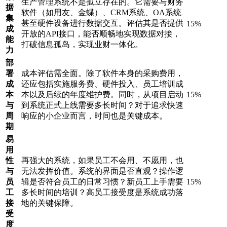
生产管理系统不是孤立存在的。它需要与财务
据
软件（如用友、金蝶）、CRM系统、OA系统
集
甚至硬件设备进行数据交互。评估其是否提供
15%
成
开放的API接口，能否顺畅地实现数据对接，
能
打破信息孤岛，实现业财一体化。
力
部
署
成本评估需全面。除了软件本身的采购费用，
成
还应包括实施服务费、硬件投入、员工培训成
本
本以及后续的年度维护费。同时，从项目启动
15%
与
到系统正式上线需要多长时间？对于追求快速
周
响应的小企业而言，时间也是关键成本。
期
易
用
性
再强大的系统，如果员工不会用、不愿用，也
与
无法发挥价值。系统的界面是否直观？操作逻
员
辑是否符合员工的日常习惯？新员工上手需要
15%
工
多长时间的培训？高员工接受度是系统成功落
接
地的关键保障。
受
度