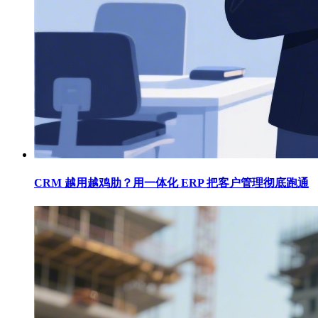
CRM 越用越鸡肋？用一体化 ERP 把客户管理彻底跑通