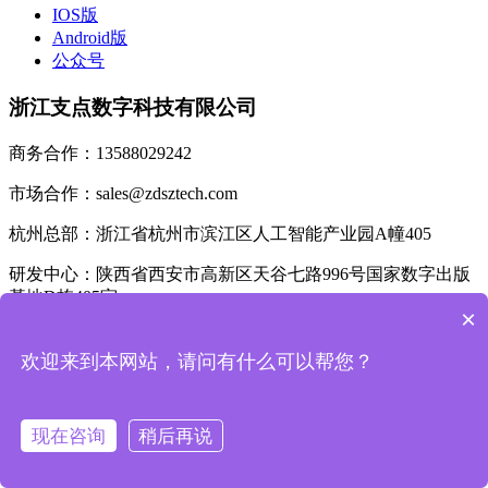
IOS版
Android版
公众号
浙江支点数字科技有限公司
商务合作：13588029242
市场合作：sales@zdsztech.com
杭州总部：浙江省杭州市滨江区人工智能产业园A幢405
研发中心：陕西省西安市高新区天谷七路996号国家数字出版
基地D栋405室
×
添加市场顾问
欢迎来到本网站，请问有什么可以帮您？
公众号
© 2026. All Rights Reserved.
现在咨询
稍后再说
浙ICP备2021016277号-1|
浙公网安备33010802011810号