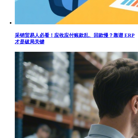
采销贸易人必看！应收应付账款乱、回款慢？靠谱 ERP
才是破局关键