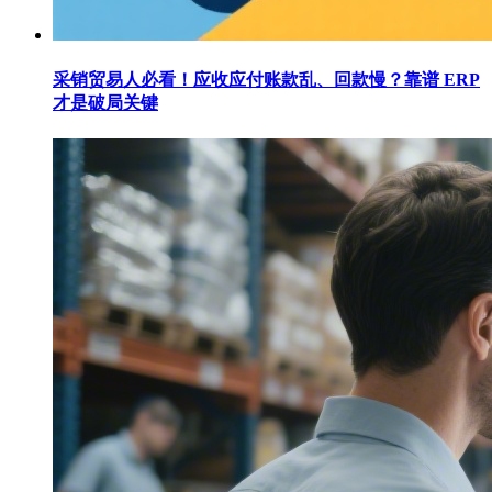
采销贸易人必看！应收应付账款乱、回款慢？靠谱 ERP
才是破局关键