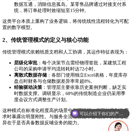
数据互通，消除信息孤岛。某零售品牌通过对接支付系
统，将订单处理时效缩短至15分钟。
这类平台本质上重构了业务逻辑，将传统线性流程转化为可配
置的数字模型。
2、传统管理模式的定义与核心功能
传统管理模式依赖纸质文档和人工协调，其运作特征表现为：
层级化审批
：每个决策节点需经物理签批，某建筑工程
公司的采购申请平均流转耗时达72小时。
离散式数据存储
：各部门使用独立Excel表格，年度库存
盘点时财务与仓储数据差异率常超8%。
经验驱动决策
：管理层主要依靠历史案例判断，缺乏实
时数据支撑。调研显示，68%的传统制造企业仍采用季
度会议方式调整生产计划。
这种模式在标准化程度高的场景中尚可运行，但面对定制化需
你们是怎么收费的呢
求时暴露出明显刚性。与服务全流程管控平台相比，其核心差
异在于是否具备数据反哺业务的能力。