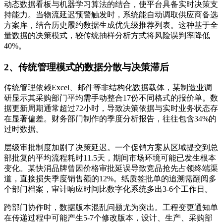
动态数据看板与机器学习算法的结合，使平台具备实时决策支
持能力。当物流延迟预警触发时，系统能自动调取供应商备选
方案库，结合历史履约数据生成优先级推荐列表。这种基于全
量数据的决策模式，较传统抽样分析方式将风险误判率降低
40%。
2、传统管理模式的数据分散与决策滞后
传统管理依赖Excel、邮件等非结构化数据载体，某制造业调
研显示其采购部门平均需手动整合17份不同格式的报价单。数
据更新周期通常超过72小时，导致决策依据与实时业务状态存
在显著偏差。财务部门制作的季度分析报告，往往包含34%的
过时数据。
层级审批制度加剧了决策延迟。一个促销方案从区域提交到总
部批复的平均流程耗时11.5天，期间市场环境可能已发生根本
变化。某快消品牌曾因价格审批延误导致竞品抢先占领终端渠
道，直接损失季度销售额的12%。纸质签批单的追溯需翻阅多
个部门档案，审计响应时间比数字化系统多出3-6个工作日。
跨部门协作时，数据版本混乱问题尤为突出。工程变更通知单
在传递过程中可能产生5-7个修改版本，设计、生产、采购部