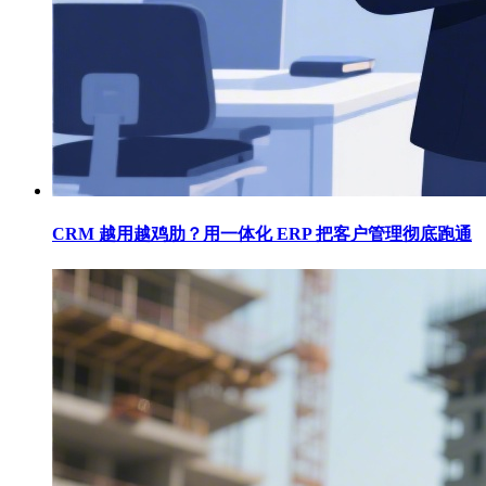
CRM 越用越鸡肋？用一体化 ERP 把客户管理彻底跑通