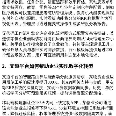
括需求收集、任务分配、进度追踪和效果评估。其动态表单引
擎支持医疗、教育、零售等23个行业的定制化字段配置，例如
医疗机构可快速搭建患者随访管理系统，教育机构能实现课程
交付的自动化跟踪。实时看板功能将分散的KPI数据聚合为可
视化图表，管理层可通过拖拽式操作生成多维度分析报告。
无代码工作流引擎允许企业以流程图方式配置复杂审批链，某
连锁零售企业借助该功能将供应商结算周期从14天缩短至72小
时。跨平台协作模块整合了企业微信、钉钉等主流通讯工具，
确保外勤人员与总部实时同步数据。行业模板库提供超过200
个预置场景方案，用户可直接调用并适配本地化需求。
2、支道平台如何帮助企业实现数字化转型
支道平台的智能路由算法能自动分配服务请求，某物流企业应
用后使工单响应速度提升300%。其API网关支持与金蝶、用友
等ERP系统的深度对接，实现业务数据双向同步。历史工单的
机器学习分析可预测服务瓶颈，提前调整资源分配策略。
移动端构建器让企业3天内可上线定制APP，某物业公司通过
该功能使业主报修率下降45%。沙箱环境支持新旧系统并行测
试，降低迁移风险。权限管理系统提供6级数据隔离方案，满