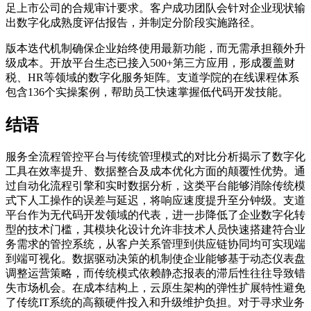
足上市公司的合规审计要求。客户成功团队会针对企业现状输
出数字化成熟度评估报告，并制定分阶段实施路径。
版本迭代机制确保企业始终使用最新功能，而无需承担额外升
级成本。开放平台生态已接入500+第三方应用，形成覆盖财
税、HR等领域的数字化服务矩阵。支道学院的在线课程体系
包含136个实操案例，帮助员工快速掌握低代码开发技能。
结语
服务全流程管控平台与传统管理模式的对比分析揭示了数字化
工具在效率提升、数据整合及成本优化方面的颠覆性优势。通
过自动化流程引擎和实时数据分析，这类平台能够消除传统模
式下人工操作的误差与延迟，将响应速度提升至分钟级。支道
平台作为无代码开发领域的代表，进一步降低了企业数字化转
型的技术门槛，其模块化设计允许非技术人员快速搭建符合业
务需求的管控系统，从客户关系管理到供应链协同均可实现端
到端可视化。数据驱动决策的机制使企业能够基于动态仪表盘
调整运营策略，而传统模式依赖静态报表的滞后性往往导致错
失市场机会。在成本结构上，云原生架构的弹性扩展特性避免
了传统IT系统的高额硬件投入和升级维护负担。对于寻求业务