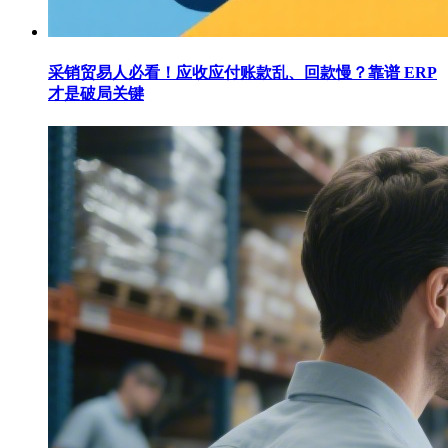
采销贸易人必看！应收应付账款乱、回款慢？靠谱 ERP
才是破局关键