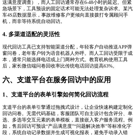
送满意度调查），而人工回访通常存在6-48小时的延迟。但紧
急场景下，工具预设的固定话术可能无法处理复杂诉求。某汽
车4S店数据显示，事故维修客户更倾向直接拨打专属顾问手
机，而非等待系统自动回访。
4. 多渠道适配的灵活性
现代回访工具已支持智能渠道分配，年轻客户自动推送APP弹
窗问卷，老年客户转为语音机器人外呼。而人工回访受限于成
本，通常只能选择电话或上门两种方式。教育机构使用工具
后，家长微信端问卷回收率比传统电话回访提高63%。
六、支道平台在服务回访中的应用
1、支道平台的表单引擎如何简化回访流程
支道平台的表单引擎通过拖拽式设计，让企业快速构建定制化
回访问卷。无需代码基础，客服团队可自主设计包含评分、单
选、多选等交互元素的表单模板，直接嵌入客户服务流程。例
如，售后回访可预设“产品满意度”“问题解决效率”等标准化字
段，系统自动记录数据并生成可视化报表，避免手动录入错