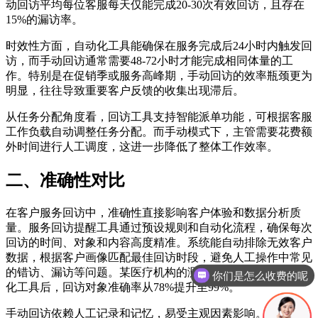
动回访平均每位客服每天仅能完成20-30次有效回访，且存在
15%的漏访率。
时效性方面，自动化工具能确保在服务完成后24小时内触发回
访，而手动回访通常需要48-72小时才能完成相同体量的工
作。特别是在促销季或服务高峰期，手动回访的效率瓶颈更为
明显，往往导致重要客户反馈的收集出现滞后。
从任务分配角度看，回访工具支持智能派单功能，可根据客服
工作负载自动调整任务分配。而手动模式下，主管需要花费额
外时间进行人工调度，这进一步降低了整体工作效率。
二、准确性对比
在客户服务回访中，准确性直接影响客户体验和数据分析质
量。服务回访提醒工具通过预设规则和自动化流程，确保每次
回访的时间、对象和内容高度精准。系统能自动排除无效客户
数据，根据客户画像匹配最佳回访时段，避免人工操作中常见
的错访、漏访等问题。某医疗机构的测试数据显示，采用自动
现在有优惠活动吗
化工具后，回访对象准确率从78%提升至99%。
手动回访依赖人工记录和记忆，易受主观因素影响。客服人员