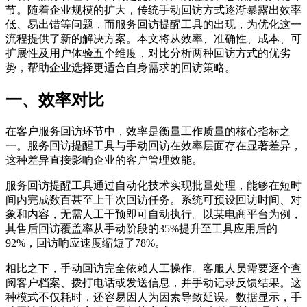
节。随着企业规模的扩大，传统手动回访方式逐渐暴露出效率
低、易出错等问题，而服务回访提醒工具的出现，为优化这一
流程提供了新的解决方案。本文将从效率、准确性、成本、可
扩展性及用户体验五个维度，对比分析两种回访方式的优劣
势，帮助企业选择更适合自身需求的回访策略。
一、效率对比
在客户服务回访环节中，效率是衡量工作质量的核心指标之
一。服务回访提醒工具与手动回访在效率层面存在显著差异，
这种差异直接影响企业的客户管理效能。
服务回访提醒工具通过自动化技术实现批量处理，能够在短时
间内完成数百甚至上千次回访任务。系统可预设回访时间、对
象和内容，无需人工干预即可自动执行。以某电商平台为例，
其售后回访覆盖率从手动阶段的35%提升至工具应用后的
92%，回访响应速度缩短了78%。
相比之下，手动回访完全依赖人工操作。客服人员需要逐个查
阅客户档案、拨打电话或发送信息，并手动记录反馈结果。这
种模式不仅耗时，还容易因人为因素导致延误。数据显示，手