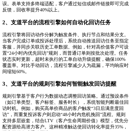
误。表单支持多终端适配，客户通过短信或邮件链接即可完成
反馈，回收率提升40%以上。
2、支道平台的流程引擎如何自动化回访任务
流程引擎将回访动作分解为触发条件、执行节点和结果分支。
当客户完成订单或投诉处理后，系统自动推送回访任务至指定
客服，并同步关联历史工单数据。例如，针对高价值客户可设
置“24小时内优先回访”规则，而普通订单则按批次处理。任务
状态实时更新，超时未执行的工单自动升级提醒，确保100%
覆盖率。对比手动回访，流程引擎减少人为疏漏，平均响应时
间缩短60%。
3、支道平台的规则引擎如何智能触发回访提醒
规则引擎基于客户行为数据动态调整回访策略。通过预设条件
（如订单类型、客户标签、服务时长），系统智能判断最佳回
访时机。例如，购买高单价商品的客户触发“3日后满意度回
访”，而重复投诉客户则启动“48小时内危机挽回”流程。规则
支持多层嵌套，结合LTV（客户生命周期价值）模型，优先分
配资源给高潜力客户。这种精准触达使回访转化率提升35%，