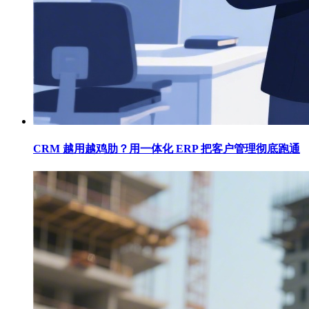
CRM 越用越鸡肋？用一体化 ERP 把客户管理彻底跑通