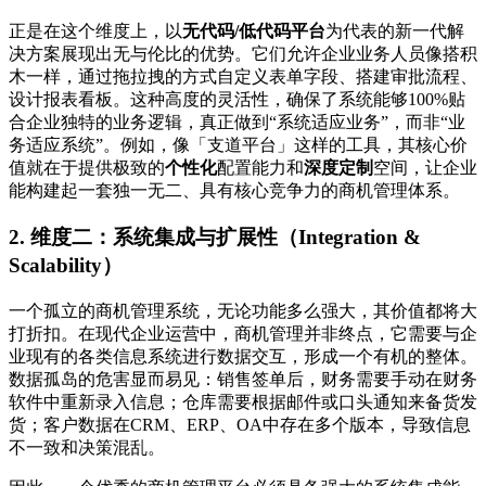
正是在这个维度上，以
无代码/低代码平台
为代表的新一代解
决方案展现出无与伦比的优势。它们允许企业业务人员像搭积
木一样，通过拖拉拽的方式自定义表单字段、搭建审批流程、
设计报表看板。这种高度的灵活性，确保了系统能够100%贴
合企业独特的业务逻辑，真正做到“系统适应业务”，而非“业
务适应系统”。例如，像「支道平台」这样的工具，其核心价
值就在于提供极致的
个性化
配置能力和
深度定制
空间，让企业
能构建起一套独一无二、具有核心竞争力的商机管理体系。
2. 维度二：系统集成与扩展性（Integration &
Scalability）
一个孤立的商机管理系统，无论功能多么强大，其价值都将大
打折扣。在现代企业运营中，商机管理并非终点，它需要与企
业现有的各类信息系统进行数据交互，形成一个有机的整体。
数据孤岛的危害显而易见：销售签单后，财务需要手动在财务
软件中重新录入信息；仓库需要根据邮件或口头通知来备货发
货；客户数据在CRM、ERP、OA中存在多个版本，导致信息
不一致和决策混乱。