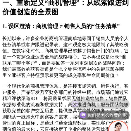
一、重新定义“商机管理”：从线索跟进到
价值创造的全景图
1. 误区澄清：商机管理 ≠ 销售人员的“任务清单”
长期以来，许多企业将商机管理简单地等同于销售人员的个人
任务清单或客户跟进记录表。这种观念极大地限制了其战略价
值。在数字化时代，商机管理早已超越了销售部门的范畴，它
是一个贯穿企业运营全局的战略核心。它不再仅仅是记录“谁
联系了哪个客户”，而是要回答一系列更深层次的战略问题：
我们最高效的获客渠道是什么？销售流程中的关键瓶颈在哪
里？哪些客户特征预示着更高的成交率和生命周期价值？
一个现代化的商机管理体系，是连接市场营销、销售执行、客
户服务、产品研发乃至财务部门的神经中枢。市场部门通过它
精准评估渠道ROI，将高质量线索无缝推送给销售；销售团队
依据标准化的流程和数据支持，高效推进商机；服务团队能够
获取完整的客户交互历史，提供更具前瞻性的服务；产品部门
你们是怎么收费的呢
则能从一线炮火中洞察客户需求，驱动产品迭代。因此，商机
管理的真正目标，是通过打通全流程数据，实现客户全生命周
期价值的最大化，它直接决定了企业的整体运营效率和决策质