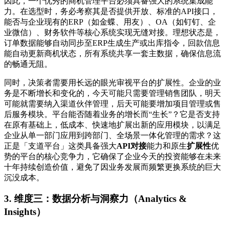
因此，一个优秀的商机管理平台必须具备强大的系统集成能
力。在选型时，务必考察其是否提供开放、标准的API接口，
能否与企业现有的ERP（如金蝶、用友）、OA（如钉钉、企
业微信）、财务软件等核心系统实现无缝对接。理想状态是，
订单数据能够自动同步至ERP生成生产或出库指令，回款信息
能自动更新商机状态，所有系统共享一套主数据，确保信息流
的畅通无阻。
同时，决策者需要用长远的眼光审视平台的扩展性。企业的业
务是不断增长和变化的，今天可能只需要管理销售团队，明天
可能就需要纳入渠道伙伴管理，后天可能要增加项目管理或售
后服务模块。平台能否随着业务的增长而“生长”？它是否支持
在原有基础上，低成本、快速地扩展出新的应用模块，以满足
企业从单一部门应用到跨部门、全场景一体化管理的需求？这
正是「支道平台」这类具备强大
API对接
能力和原生
扩展性
优
势的平台的核心竞争力，它确保了企业今天的投资能够在未来
十年持续创造价值，避免了因业务发展而频繁更换系统的巨大
沉没成本。
3. 维度三：数据分析与洞察力（Analytics &
Insights）