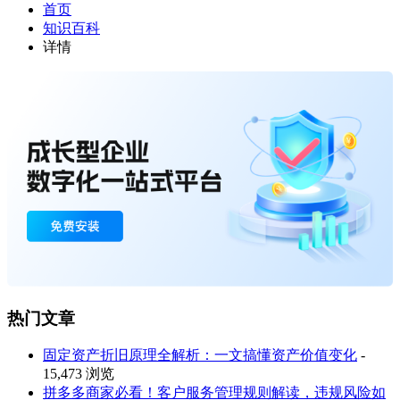
首页
知识百科
详情
热门文章
固定资产折旧原理全解析：一文搞懂资产价值变化
-
15,473 浏览
拼多多商家必看！客户服务管理规则解读，违规风险如