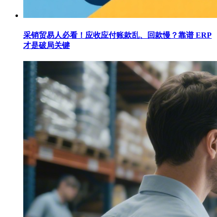
采销贸易人必看！应收应付账款乱、回款慢？靠谱 ERP
才是破局关键