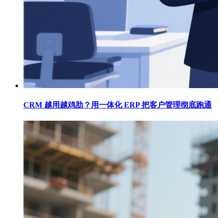
CRM 越用越鸡肋？用一体化 ERP 把客户管理彻底跑通