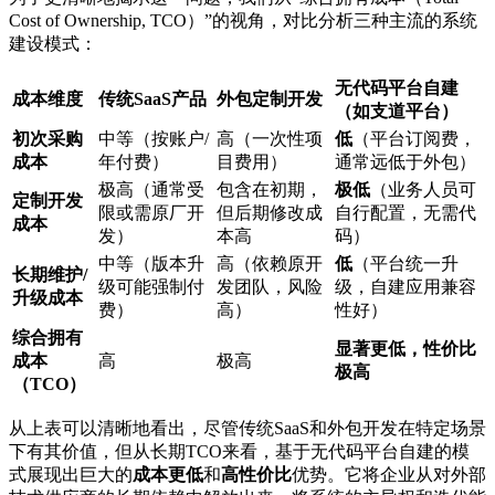
Cost of Ownership, TCO）”的视角，对比分析三种主流的系统
建设模式：
无代码平台自建
成本维度
传统SaaS产品
外包定制开发
（如支道平台）
初次采购
中等（按账户/
高（一次性项
低
（平台订阅费，
成本
年付费）
目费用）
通常远低于外包）
极高（通常受
包含在初期，
极低
（业务人员可
定制开发
限或需原厂开
但后期修改成
自行配置，无需代
成本
发）
本高
码）
中等（版本升
高（依赖原开
低
（平台统一升
长期维护/
级可能强制付
发团队，风险
级，自建应用兼容
升级成本
费）
高）
性好）
综合拥有
显著更低，性价比
成本
高
极高
极高
（TCO）
从上表可以清晰地看出，尽管传统SaaS和外包开发在特定场景
下有其价值，但从长期TCO来看，基于无代码平台自建的模
式展现出巨大的
成本更低
和
高性价比
优势。它将企业从对外部