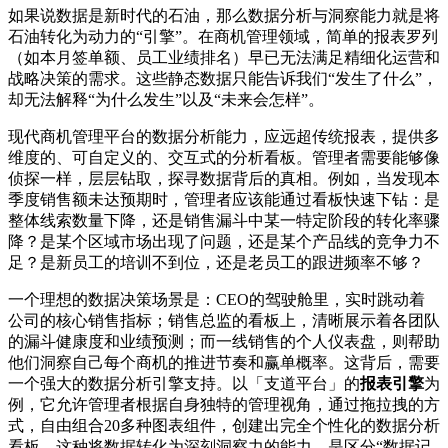
如果说数据是新时代的石油，那么数据分析与洞察能力就是将
石油转化为动力的“引擎”。在商机管理领域，简单的报表罗列
（如本月签单额、员工业绩排名）早已无法满足精细化运营和
战略决策的需求。这些静态数据只能告诉我们“发生了什么”，
却无法解释“为什么发生”以及“未来会怎样”。
现代商机管理平台的数据分析能力，应远超传统报表，提供多
维度的、可自定义的、交互式的分析看板。管理者需要能够像
侦探一样，层层钻取，探寻数据背后的真相。例如，当发现本
季度销售额未达预期时，管理者应该能通过看板快速下钻：是
整体线索数量下降，还是销售漏斗中某一特定阶段的转化率骤
降？是某个区域市场出现了问题，还是某个产品线的竞争力不
足？是新员工的培训不到位，还是老员工的跟进频率不够？
一个理想的数据决策场景是：CEO的驾驶舱里，实时跳动着
公司的核心销售指标；销售总监的看板上，清晰展示着各团队
的漏斗健康度和业绩预测；而一线销售的个人仪表盘，则帮助
他们洞察自己每个商机的推进节奏和赢单概率。这背后，需要
一个强大的数据分析引擎支持。以「支道平台」的
报表引擎
为
例，它允许管理者根据自身独特的管理视角，通过拖拉拽的方
式，自由组合20多种图表组件，创建出完全个性化的数据分析
看板。这种将数据转化为深刻洞察力的能力，是区分“数据记