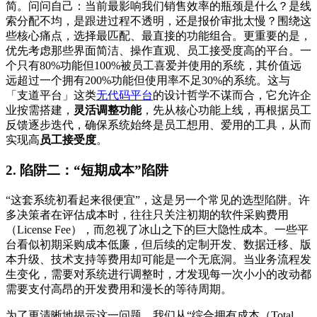
简。问问自己：当前最影响我们销售效率的瓶颈是什么？是线
索分配不均，是跟进过程不透明，还是报价审批太慢？围绕这
些核心痛点，选择最匹配、最直接的功能组合。更重要的是，
优先考虑那些界面简洁、操作直观、员工接受度高的平台。一
个只有80%功能但100%被员工喜爱并使用的系统，其价值远
远超过一个拥有200%功能但使用率不足30%的系统。这与
「支道平台」这类
无代码平台
的设计哲学不谋而合，它允许企
业按需搭建，
灵活调整功能
，先从核心功能上线，再根据员工
反馈逐步迭代，确保系统始终是员工想用、爱用的工具，从而
实现高
员工接受度
。
2. 陷阱二：“短期成本”陷阱
“这套系统初看起来很便宜”，这是另一个常见的选型陷阱。许
多决策者在评估成本时，往往只关注初期的软件采购费用
（License Fee），而忽视了冰山之下的巨大隐性成本。一些平
台看似初期采购成本低廉，但后续的定制开发、数据迁移、版
本升级、技术支持等费用却可能是一个无底洞。当业务流程发
生变化，需要对系统进行调整时，才发现每一次小小的改动都
需要支付高昂的开发费用和漫长的等待周期。
为了更清晰地揭示这一问题，我们从“综合拥有成本（Total