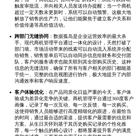
触发审批流，并向相关人员发送待办提醒；当一个商机
超过一定天数未更新时，系统可以自动预警。这极大地
解放了销售的生产力，让他们能聚焦于建立客户关系和
价值传递等高价值活动。
跨部门无缝协同
：数据孤岛是企业运营效率的最大杀
手。现代商机管理平台通过一体化的设计，天然打破了
部门墙。市场活动带来的线索可以自动流入系统并分配
给销售，销售签单后可以自动同步信息给财务和交付团
队，客户的服务请求也能关联到其全部购买历史。这种
信息的无缝流转，确保了所有与客户相关的部门都能基
于统一、完整的信息视图进行协作，极大地提升了内部
沟通效率和客户响应速度。
客户体验优化
：在产品同质化日益严重的今天，客户体
验成为差异化竞争的关键。商机管理平台通过360度客户
画像，记录了每一次互动、每一次反馈、每一次购买。
这使得销售人员能够进行高度精细化的跟进，在最恰当
的时间，通过最合适的渠道，提供客户最需要的信息和
方案。从生日关怀到基于其历史购买记录的个性化推
荐，每一个触点的精心设计，都将显著提升客户的满意