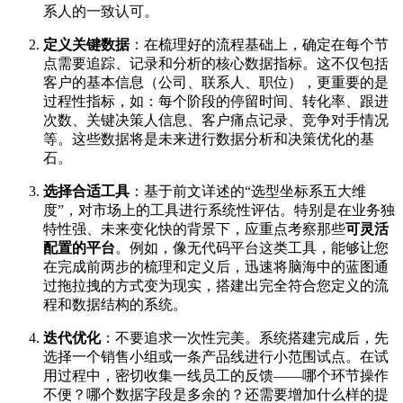
系人的一致认可。
定义关键数据
：在梳理好的流程基础上，确定在每个节
点需要追踪、记录和分析的核心数据指标。这不仅包括
客户的基本信息（公司、联系人、职位），更重要的是
过程性指标，如：每个阶段的停留时间、转化率、跟进
次数、关键决策人信息、客户痛点记录、竞争对手情况
等。这些数据将是未来进行数据分析和决策优化的基
石。
选择合适工具
：基于前文详述的“选型坐标系五大维
度”，对市场上的工具进行系统性评估。特别是在业务独
特性强、未来变化快的背景下，应重点考察那些
可灵活
配置的平台
。例如，像无代码平台这类工具，能够让您
在完成前两步的梳理和定义后，迅速将脑海中的蓝图通
过拖拉拽的方式变为现实，搭建出完全符合您定义的流
程和数据结构的系统。
迭代优化
：不要追求一次性完美。系统搭建完成后，先
选择一个销售小组或一条产品线进行小范围试点。在试
用过程中，密切收集一线员工的反馈——哪个环节操作
不便？哪个数据字段是多余的？还需要增加什么样的提