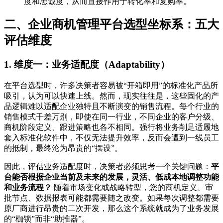
度和忠诚度，从而直接作用于转化率和复购率。
二、企业商机管理平台选型坐标系：五大
评估维度
1. 维度一：业务适配度（Adaptability）
在平台选型时，许多决策者容易被“开箱即用”的标准化产品所
吸引，认为可以快速上线。然而，现实往往是，这些固化的产
品逻辑难以适配企业独特且不断演变的销售流程。每个行业的
销售模式千差万别，即使在同一行业，不同企业的客户分级、
商机阶段定义、跟进策略也各不相同。强行将业务削足适履地
套入标准化软件中，不仅无法提升效率，反而会遭到一线员工
的抵制，最终沦为昂贵的“摆设”。
因此，评估业务适配度时，决策者必须思考一个关键问题：
平
台能否根据企业当前及未来的发展，灵活、低成本地调整功能
和业务流程？
随着市场变化或战略转型，您的商机定义、审
批节点、数据报表可能都需要随之改变。如果每次调整都需要
原厂商进行昂贵的二次开发，那么这个系统就成为了业务发展
的“枷锁”而非“助推器”。