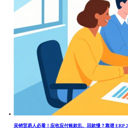
采销贸易人必看！应收应付账款乱、回款慢？靠谱 ERP 