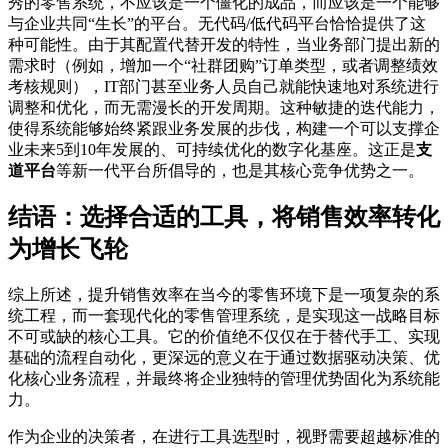
秀的零售系统，不应该是一个僵化的成品，而应该是一个能够
与企业共同“生长”的平台。无代码/低代码平台恰恰提供了这
种可能性。由于其配置代替开发的特性，当业务部门提出新的
需求时（例如，增加一个“社群团购”订单类型，或者调整绩效
考核规则），IT部门甚至业务人员自己就能快速地对系统进行
调整和优化，而无需漫长的开发周期。这种敏捷的迭代能力，
使得系统能够始终紧跟业务发展的步伐，构建一个可以支撑企
业未来5到10年发展的、可持续优化的数字化基座。这正是
支
道平台
等新一代平台所倡导的，也是其核心竞争优势之一。
结语：选择合适的工具，将销售效率转化
为增长飞轮
综上所述，提升销售效率在当今的零售环境下是一项复杂的系
统工程，而一套现代化的零售管理系统，是实现这一战略目标
不可或缺的核心工具。它的价值绝不仅仅在于替代手工、实现
基础的流程自动化，更深远的意义在于通过数据驱动决策、优
化核心业务流程，并最终将企业独特的管理优势固化为系统能
力。
作为企业的决策者，在进行工具选型时，视野需要超越标准的