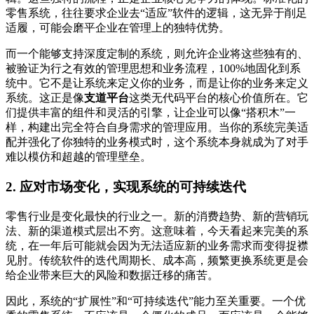
零售系统，往往要求企业去“适应”软件的逻辑，这无异于削足
适履，可能会磨平企业在管理上的独特优势。
而一个能够支持深度定制的系统，则允许企业将这些独有的、
被验证为行之有效的管理思想和业务流程，100%地固化到系
统中。它不是让系统来定义你的业务，而是让你的业务来定义
系统。这正是像
支道平台
这类无代码平台的核心价值所在。它
们提供丰富的组件和灵活的引擎，让企业可以像“搭积木”一
样，构建出完全符合自身需求的管理应用。当你的系统完美适
配并强化了你独特的业务模式时，这个系统本身就成为了对手
难以模仿和超越的管理壁垒。
2. 应对市场变化，实现系统的可持续迭代
零售行业是变化最快的行业之一。新的消费趋势、新的营销玩
法、新的渠道模式层出不穷。这意味着，今天看起来完美的系
统，在一年后可能就会因为无法适应新的业务需求而变得捉襟
见肘。传统软件的迭代周期长、成本高，频繁更换系统更是会
给企业带来巨大的风险和数据迁移的痛苦。
因此，系统的“扩展性”和“可持续迭代”能力至关重要。一个优