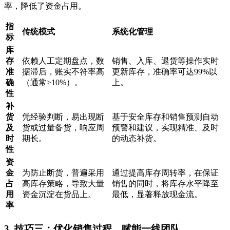
率，降低了资金占用。
指
传统模式
系统化管理
标
库
存
依赖人工定期盘点，数
销售、入库、退货等操作实时
准
据滞后，账实不符率高
更新库存，准确率可达99%以
确
（通常>10%）。
上。
性
补
货
凭经验判断，易出现断
基于安全库存和销售预测自动
及
货或过量备货，响应周
预警和建议，实现精准、及时
时
期长。
的动态补货。
性
资
金
为防止断货，普遍采用
通过提高库存周转率，在保证
占
高库存策略，导致大量
销售的同时，将库存水平降至
用
资金沉淀在货品上。
最低，显著释放现金流。
率
3. 技巧三：优化销售过程，赋能一线团队