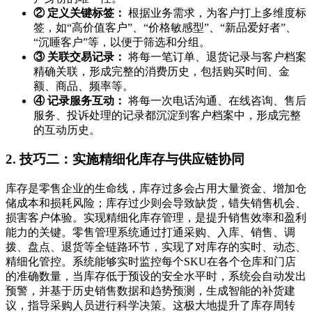
② 定义关键标签：
根据业务需求，为客户打上多维度标
签，如“高价值客户”、“价格敏感型”、“新品爱好者”、
“沉睡客户”等，以便于筛选和分组。
③ 关联交易记录：
将每一笔订单、退货记录与客户档案
精确关联，形成完整的消费历史，包括购买时间、金
额、商品、频率等。
④ 记录服务互动：
将每一次电话沟通、在线咨询、售后
服务、投诉处理的记录都沉淀到客户档案中，形成完整
的互动历史。
2. 技巧二：实施精细化库存与供应链协同
库存是零售企业的生命线，库存过多会占用大量资金、增加仓
储成本和损耗风险；库存过少则会导致缺货，错失销售机会、
损害客户体验。实现精细化库存管理，是提升销售效率和盈利
能力的关键。零售管理系统通过打通采购、入库、销售、调
拨、盘点、退货等全链路环节，实现了对库存的实时、动态、
精细化管控。系统能够实时监控每个SKU在各个仓库和门店
的准确数量，当库存低于预设的安全水平时，系统会自动发出
预警，并基于历史销售数据和趋势预测，生成智能的补货建
议，指导采购人员进行科学决策。这极大地提升了库存周转