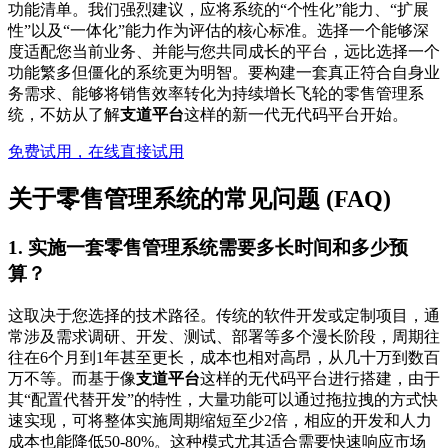
功能清单。我们强烈建议，应将系统的“个性化”能力、“扩展
性”以及“一体化”能力作为评估的核心标准。选择一个能够深
度适配您当前业务、并能与您共同成长的平台，远比选择一个
功能繁多但僵化的系统更为明智。要构建一套真正符合自身业
务需求、能够将销售效率转化为持续增长飞轮的零售管理系
统，不妨从了解
支道平台
这样的新一代无代码平台开始。
免费试用，在线直接试用
关于零售管理系统的常见问题 (FAQ)
1. 实施一套零售管理系统需要多长时间和多少预
算？
这取决于您选择的技术路径。传统的软件开发或定制项目，通
常涉及需求调研、开发、测试、部署等多个漫长阶段，周期往
往在6个月到1年甚至更长，成本也相对高昂，从几十万到数百
万不等。而基于像
支道平台
这样的无代码平台进行搭建，由于
其“配置代替开发”的特性，大量功能可以通过拖拉拽的方式快
速实现，可将整体实施周期缩短至少2倍，相应的开发和人力
成本也能降低50-80%。这种模式尤其适合需要快速响应市场