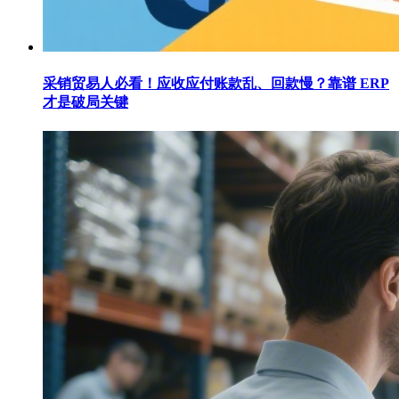
采销贸易人必看！应收应付账款乱、回款慢？靠谱 ERP
才是破局关键