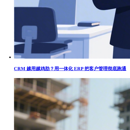
CRM 越用越鸡肋？用一体化 ERP 把客户管理彻底跑通