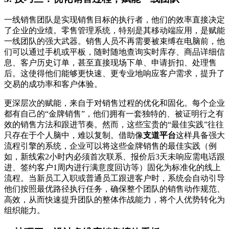
一线销售团队是实现销售目标的执行者，他们的效率直接决定
了企业的业绩。零售管理系统，特别是其移动端应用，是赋能
一线团队的强大武器。销售人员不再需要被束缚在电脑前，他
们可以通过手机或平板，随时随地查询实时库存、商品详细信
息、客户历史订单，甚至直接现场下单、申请折扣、处理售
后。这使得他们能够更快速、更专业地响应客户需求，提升了
交易的成功率和客户体验。
更深层次的赋能，来自于对销售过程的优化和固化。每个企业
都有自己的“金牌销售”，他们拥有一套独特的、被证明行之有
效的销售方法和跟进节奏。然而，这些宝贵的“最佳实践”往往
只存在于个人脑中，难以复制。借助像
支道平台
这样具备强大
流程引擎的系统，企业可以将这些金牌销售的最佳实践（例
如，新线索2小时内必须首次联系、报价后3天未响应需电话跟
进、签约客户1周内进行满意度回访等）固化为标准化的线上
流程。当新员工入职或普通员工跟进客户时，系统会自动引导
他们按照最优路径执行任务，确保整个团队的销售动作规范、
高效，从而快速提升团队的整体作战能力，将个人优势转化为
组织能力。