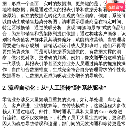
据，形成一个全面、实时的数据湖。更关键的是，它并非简单
地堆砌数据，而是通过强大的报表引擎和数据分析看板，将这
些原始、孤立的数据点转化为直观的商业洞察。例如，系统可
以自动生成销售趋势分析图，清晰展示哪些商品在特定时间、
特定区域畅销；通过关联分析，发现“啤酒与尿布”式的商品组
合，为捆绑销售和货架陈列提供依据；通过构建客户画像，识
别出高价值客户群体及其消费偏好，赋能精准营销。当管理者
需要进行库存规划、营销活动设计或人员排班时，他们不再需
要拍脑袋决策，而是可以依据系统提供的、有数据支撑的洞
察，做出更科学、更准确的判断。例如，像
支道平台
这样的新
一代系统，其报表引擎甚至支持业务人员通过简单的拖拉拽操
作，自由组合数据维度，生成完全符合自身管理需求的个性化
数据看板，让数据真正成为驱动业务增长的导航仪。
2. 流程自动化：从“人工流转”到“系统驱动”
零售业务涉及大量繁琐且重复的流程，如订单处理、库存盘
点、客户跟进、业绩核算等。在传统模式下，这些流程大多依
赖人工通过电话、邮件、即时通讯工具和大量的Excel表格进
行流转。这不仅效率低下，耗费了员工大量宝贵时间，更容易
因人为疏忽导致错误和遗漏，部门间的无效沟通和等待更是常