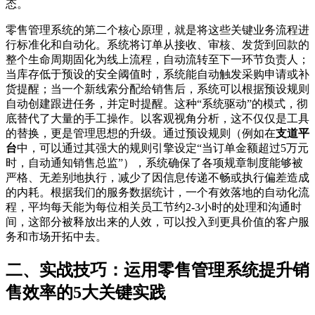
态。
零售管理系统的第二个核心原理，就是将这些关键业务流程进
行标准化和自动化。系统将订单从接收、审核、发货到回款的
整个生命周期固化为线上流程，自动流转至下一环节负责人；
当库存低于预设的安全阈值时，系统能自动触发采购申请或补
货提醒；当一个新线索分配给销售后，系统可以根据预设规则
自动创建跟进任务，并定时提醒。这种“系统驱动”的模式，彻
底替代了大量的手工操作。以客观视角分析，这不仅仅是工具
的替换，更是管理思想的升级。通过预设规则（例如在
支道平
台
中，可以通过其强大的规则引擎设定“当订单金额超过5万元
时，自动通知销售总监”），系统确保了各项规章制度能够被
严格、无差别地执行，减少了因信息传递不畅或执行偏差造成
的内耗。根据我们的服务数据统计，一个有效落地的自动化流
程，平均每天能为每位相关员工节约2-3小时的处理和沟通时
间，这部分被释放出来的人效，可以投入到更具价值的客户服
务和市场开拓中去。
二、实战技巧：运用零售管理系统提升销
售效率的5大关键实践