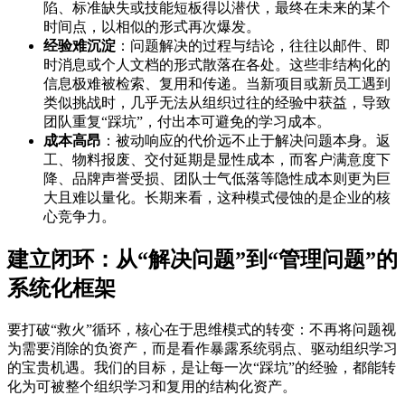
陷、标准缺失或技能短板得以潜伏，最终在未来的某个
时间点，以相似的形式再次爆发。
经验难沉淀
：问题解决的过程与结论，往往以邮件、即
时消息或个人文档的形式散落在各处。这些非结构化的
信息极难被检索、复用和传递。当新项目或新员工遇到
类似挑战时，几乎无法从组织过往的经验中获益，导致
团队重复“踩坑”，付出本可避免的学习成本。
成本高昂
：被动响应的代价远不止于解决问题本身。返
工、物料报废、交付延期是显性成本，而客户满意度下
降、品牌声誉受损、团队士气低落等隐性成本则更为巨
大且难以量化。长期来看，这种模式侵蚀的是企业的核
心竞争力。
建立闭环：从“解决问题”到“管理问题”的
系统化框架
要打破“救火”循环，核心在于思维模式的转变：不再将问题视
为需要消除的负资产，而是看作暴露系统弱点、驱动组织学习
的宝贵机遇。我们的目标，是让每一次“踩坑”的经验，都能转
化为可被整个组织学习和复用的结构化资产。