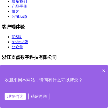
联系我们
产品手册
博客
公司动态
客户端体验
IOS版
Android版
公众号
浙江支点数字科技有限公司
商务合作：13588029242
×
市场合作：sales@zdsztech.com
欢迎来到本网站，请问有什么可以帮您？
杭州总部：浙江省杭州市滨江区人工智能产业园A幢405
研发中心：陕西省西安市高新区天谷七路996号国家数字出版
现在咨询
稍后再说
基地D栋405室