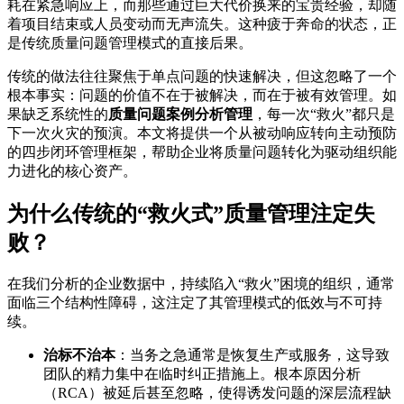
耗在紧急响应上，而那些通过巨大代价换来的宝贵经验，却随
着项目结束或人员变动而无声流失。这种疲于奔命的状态，正
是传统质量问题管理模式的直接后果。
传统的做法往往聚焦于单点问题的快速解决，但这忽略了一个
根本事实：问题的价值不在于被解决，而在于被有效管理。如
果缺乏系统性的
质量问题案例分析管理
，每一次“救火”都只是
下一次火灾的预演。本文将提供一个从被动响应转向主动预防
的四步闭环管理框架，帮助企业将质量问题转化为驱动组织能
力进化的核心资产。
为什么传统的“救火式”质量管理注定失
败？
在我们分析的企业数据中，持续陷入“救火”困境的组织，通常
面临三个结构性障碍，这注定了其管理模式的低效与不可持
续。
治标不治本
：当务之急通常是恢复生产或服务，这导致
团队的精力集中在临时纠正措施上。根本原因分析
（RCA）被延后甚至忽略，使得诱发问题的深层流程缺