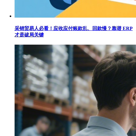
采销贸易人必看！应收应付账款乱、回款慢？靠谱 ERP
才是破局关键