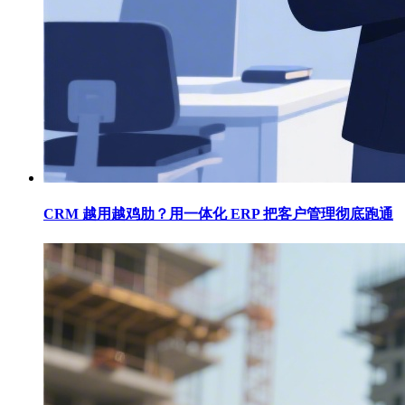
CRM 越用越鸡肋？用一体化 ERP 把客户管理彻底跑通