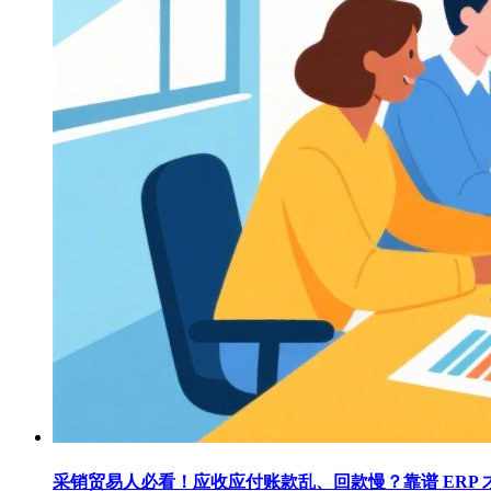
采销贸易人必看！应收应付账款乱、回款慢？靠谱 ERP 