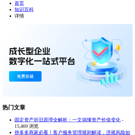
首页
知识百科
详情
热门文章
固定资产折旧原理全解析：一文搞懂资产价值变化
-
15,469 浏览
拼多多商家必看！客户服务管理规则解读，违规风险如