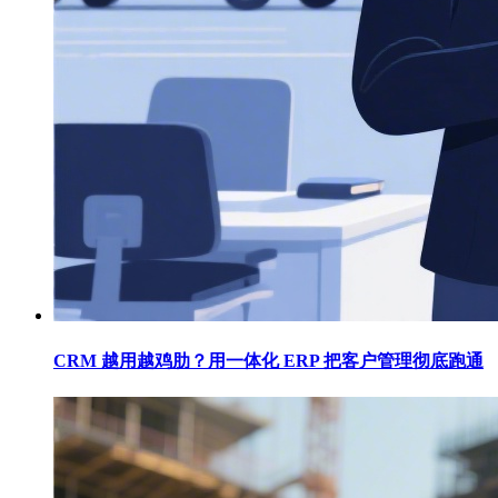
CRM 越用越鸡肋？用一体化 ERP 把客户管理彻底跑通