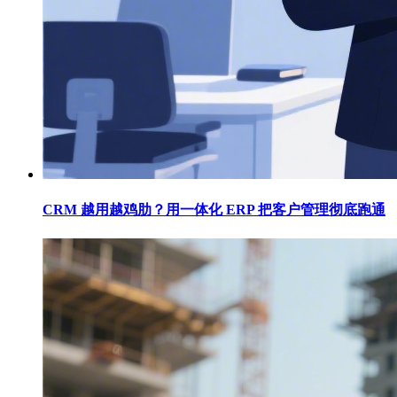
CRM 越用越鸡肋？用一体化 ERP 把客户管理彻底跑通