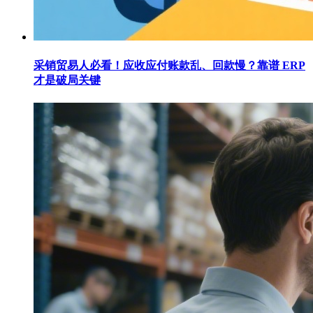
采销贸易人必看！应收应付账款乱、回款慢？靠谱 ERP
才是破局关键