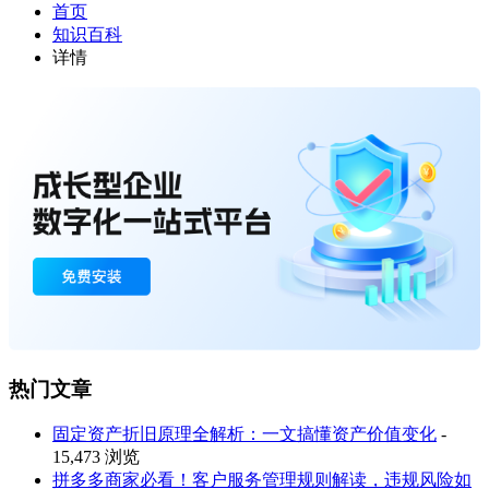
首页
知识百科
详情
热门文章
固定资产折旧原理全解析：一文搞懂资产价值变化
-
15,473 浏览
拼多多商家必看！客户服务管理规则解读，违规风险如