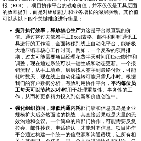
报（ROI）。项目协作平台的战略价值，并不仅仅是工具层面
的效率提升，而是对组织能力和业务增长的深层驱动。其价值
可以从以下四个关键维度进行衡量：
提升执行效率，释放核心生产力
这是平台最直观的价
值。通过将过去依赖手工Excel表格、邮件和即时通讯工
具进行的工作流，全面转移到线上自动化平台，能够极
大地压缩非核心工作时间。例如，一个复杂的项目排
期，过去可能需要项目经理花费半天时间用Excel制作和
调整，现在通过系统可以一键生成和动态更新。一个报
销流程，从手工填单、层层找人签字到最终付款，可能
耗时数天，现在线上自动化流转可能只需几小时。根据
我们的客户数据分析，有效利用协作平台，
平均每位员
工每天可以节约2-3小时
用于处理重复性、事务性的工
作，从而将更多精力投入到创新和价值创造中。
强化组织协同，降低沟通内耗
部门墙和信息孤岛是企业
规模扩大后必然面临的挑战，其直接后果就是大量的无
效沟通和会议。一个简单的跨部门协作，可能需要反复
拉会、邮件抄送、电话确认，才能对齐信息。项目协作
平台通过构建一个统一的信息源和沟通语境，让所有相