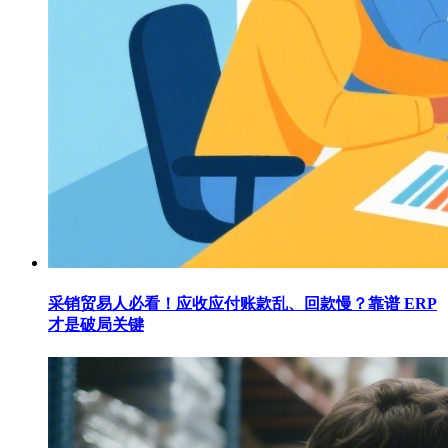
采销贸易人必看！应收应付账款乱、回款慢？靠谱 ERP
才是破局关键