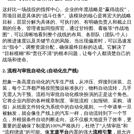
这好比一场战役的指挥中心。企业的年度战略是“赢得战役”，
而项目就是具体的“战斗任务”。该模块的核心是将宏大的战略
目标，层层分解为具体的、可执行的、有明确负责人和截止日
期的任务。管理者如同指挥官，通过甘特图、看板等“作战地
图”，可以清晰地看到整个战线的布局、各部队（团队/个人）
的推进速度以及关键节点的风险。当出现偏差时，可以迅速发
出“指令”，调整资源分配，确保最终目标的达成。它解决了
“目标模糊”和“责任不清”的根本问题，让每个人都清楚自己的
战场和使命。
2. 流程与审批自动化 (自动化生产线)
想象一条高度自动化的汽车生产线，从冲压、焊接到涂装、总
装，每个工序都严格按照预设标准执行，物料自动流转，几乎
无需人为干预。流程与审批自动化模块扮演的正是这个角色。
它将企业内部的各种规章制度、审批流程（如报销、采购、请
假）从纸面文件转化为系统中的自动化规则。一个申请单一旦
被触发，就会像生产线上的汽车一样，自动流转到下一个节
点，并根据条件自动判断走向。这不仅极大地提升了效率，更
重要的是确保了制度的100%严格执行，杜绝了“人情审批”和
“流程绕道”的可能。像
支道平台
内置的强大
流程引擎
，就允许