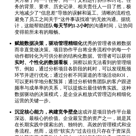
关方基于同一个任务、同一个文档进行协作和讨论。任
务的背景、要求、历史记录、相关责任人一目了然，极
大地减少了“信息差”导致的误解和返工。清晰的流程也
避免了员工之间关于“这件事该找谁”的无效沟通。据统
计，这能帮助团队
每天节约1-2小时
的沟通时间，让协同
变得前所未有的顺畅。
赋能数据决策，驱动管理精细化
优秀的管理者依赖数据
而非直觉做决策。项目协作平台将业务流程中的每一个
动作都转化为可供分析的结构化数据。管理者可以获得
实时、个性化的数据看板
，洞察以前无法看到的管理细
节。例如，通过分析项目各阶段的耗时，可以发现瓶颈
环节并进行优化；通过分析不同渠道的市场活动ROI，
可以更科学地分配预算；通过分析销售团队的客户跟进
频率与成单率的关系，可以提炼出最佳销售实践。这种
数据驱动的决策模式，是企业从粗放式管理迈向精细化
运营的关键一步。
沉淀核心能力，构建竞争壁垒
这或许是项目协作平台最
深远、最核心的价值。企业最宝贵的资产之一，就是其
在长期实践中摸索出的、独特的、高效的管理模式和业
务流程。然而，这些“软实力”过去往往只存在于资深员