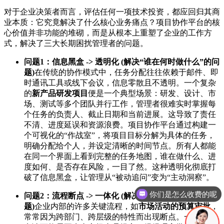
对于企业决策者而言，评估任何一项技术投资，都应回归其商
业本质：它究竟解决了什么核心业务痛点？项目协作平台的核
心价值并非功能的堆砌，而是从根本上重塑了企业的工作方
式，解决了三大长期困扰管理者的问题。
问题1：信息黑盒 -> 透明化 (解决“谁在何时做什么”的问
题)
在传统的协作模式中，任务分配往往依赖于邮件、即
时通讯工具或线下会议，信息零散且不透明。一个复杂
的
新产品研发项目
便是一个典型场景：研发、设计、市
场、测试等多个团队并行工作，管理者很难实时掌握每
个任务的负责人、截止日期和当前进展。这导致了责任
不清、进度延误和资源浪费。项目协作平台通过构建一
个可视化的“作战室”，将项目目标分解为具体的任务，
明确分配给个人，并设定清晰的时间节点。所有人都能
在同一个界面上看到完整的任务地图，谁在做什么、进
度如何、是否存在风险，一目了然。这种透明化彻底打
破了信息黑盒，让管理从“被动追问”变为“主动洞察”。
现在有优惠活动吗
问题2：流程断点 -> 一体化 (解决“事情如何流转”的问
题)
企业内部的许多关键流程，如
市场活动的预算审批
，
常常因为跨部门、跨层级的特性而出现断点。一份预算