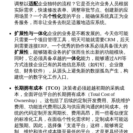
调整以
适配
企业独特的流程？它是否允许业务人员根据
实际需求，快速修改表单、调整审批节点、创建新的应
用场景？一个高
个性化
度的平台，能确保系统真正为业
务服务，而非让业务去削足适履地适应系统。
扩展性与一体化
企业的业务是不断发展的。今天你可能
只需要一个项目管理工具，明天可能就需要CRM，后天
则需要连接ERP。一个优秀的协作体系必须具备强大的
扩展性
，能够随着业务的扩张而生长出新的功能模块。
同时，它必须具备卓越的
一体化
能力，能够通过API等
方式连接企业已有的其他信息系统（如钉钉、企业微
信、财务软件），从源头上避免新的数据孤岛产生，构
建统一的数字化工作入口。
长期拥有成本（TCO）
决策者必须超越初期的采购成
本，全面评估平台的长期拥有成本（Total Cost of
Ownership）。这包括了后续的定制开发费用、系统维护
费用、功能迭代费用以及与供应商沟通的时间成本。传
统的代码定制开发周期长、费用高昂，而一些看似便宜
的标准化工具，在面临个性化需求时，定制成本可能远
超预期。因此，选择像「支道平台」这样，能够将定
制、维护和迭代成本降至最低的平台，才是更具经济效