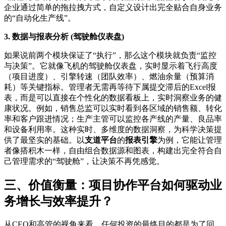
企业通过简单的拖拉拽方式，自定义设计出完全贴合自身业务
的“自动化生产线”。
3. 数据与报表分析 (驾驶舱仪表盘)
如果说前两个模块保证了“执行”，那么这个模块就负责“监控
与决策”。它就像飞机的驾驶舱仪表盘，实时显示着飞行高度
（项目进度）、引擎转速（团队效率）、燃油余量（预算消
耗）等关键指标。管理者无需再等待下属提交滞后的Excel报
表，而是可以直接在个性化的数据看板上，实时洞察业务的健
康状况。例如，销售总监可以实时看到各区域的销售额、转化
率和客户跟进情况；生产主管可以监控各产线的产量、良品率
和设备利用率。这种实时、多维度的数据洞察，为科学决策提
供了最坚实的基础。以
支道平台
的
报表引擎
为例，它能让管理
者像搭积木一样，自由组合数据源和图表，构建出完全符合自
己管理需求的“驾驶舱”，让决策不再凭感觉。
三、价值衡量：项目协作平台如何驱动业
务增长与效率提升？
从CEO和高管的视角来看，任何投资的最终目的都是为了回