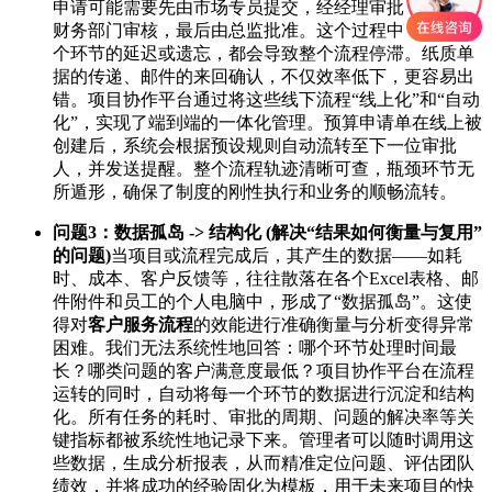
申请可能需要先由市场专员提交，经经理审批，再转至
财务部门审核，最后由总监批准。这个过程中，任何一
个环节的延迟或遗忘，都会导致整个流程停滞。纸质单
据的传递、邮件的来回确认，不仅效率低下，更容易出
错。项目协作平台通过将这些线下流程“线上化”和“自动
化”，实现了端到端的一体化管理。预算申请单在线上被
创建后，系统会根据预设规则自动流转至下一位审批
人，并发送提醒。整个流程轨迹清晰可查，瓶颈环节无
所遁形，确保了制度的刚性执行和业务的顺畅流转。
问题3：数据孤岛 -> 结构化 (解决“结果如何衡量与复用”
的问题)
当项目或流程完成后，其产生的数据——如耗
时、成本、客户反馈等，往往散落在各个Excel表格、邮
件附件和员工的个人电脑中，形成了“数据孤岛”。这使
得对
客户服务流程
的效能进行准确衡量与分析变得异常
困难。我们无法系统性地回答：哪个环节处理时间最
长？哪类问题的客户满意度最低？项目协作平台在流程
运转的同时，自动将每一个环节的数据进行沉淀和结构
化。所有任务的耗时、审批的周期、问题的解决率等关
键指标都被系统性地记录下来。管理者可以随时调用这
些数据，生成分析报表，从而精准定位问题、评估团队
绩效，并将成功的经验固化为模板，用于未来项目的快