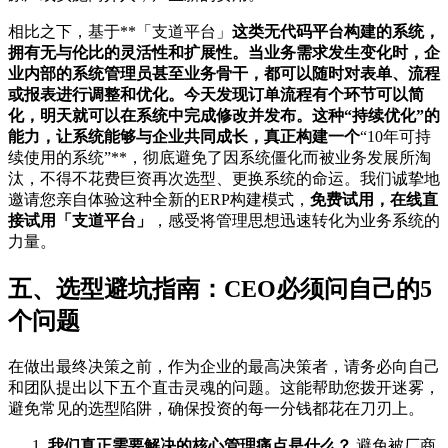
相比之下，基于**「支道平台」
这类无代码平台构建的系统，
拥有无与伦比的灵活性和扩展性。当业务需求发生变化时，企
业内部的系统管理员甚至业务骨干，都可以随时对表单、流程
或报表进行调整和优化。今天发现订单流程有个环节可以简
化，明天就可以在系统中完成修改并发布。这种“持续优化”的
能力，让系统能够与企业共同成长，真正构建一个
“10年可持
续使用的系统”**，彻底避免了因系统僵化而被业务发展所淘
汰，不得不花费巨资再次选型、更换系统的命运。我们诚挚地
邀请您亲自体验这种全新的ERP构建模式，
免费试用，在线直
接试用「支道平台」
，感受将管理思想迅速转化为业务系统的
力量。
五、选型避坑指南：CEO必须问自己的5
个问题
在做出最终决策之前，作为企业的最高决策者，请务必向自己
和团队提出以下五个直击灵魂的问题。这能帮助您拨开迷雾，
避免常见的选型陷阱，确保投资的每一分钱都花在刀刃上。
我们真正需要解决的核心管理痛点是什么？
避免被厂商