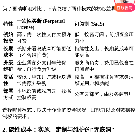
为了更清晰地对比，下表总结了两种模式的核心差异：
一次性买断 (Perpetual
特性
订阅制 (SaaS)
License)
初始
高，需一次性支付大额许
低，按需订阅，前期资金压
投资
可费
力小
长期
长期来看总成本可能更低
持续性支出，长期总成本可
成本
（不含维护费）
能更高
升级
企业需额外支付年维保
服务商负责，费用已包含在
维护
费，自行负责升级
订阅费中
灵活
较低，增加用户或模块通
较高，可根据业务需求灵活
性
常需额外采购
增减用户和功能
部署
本地部署或私有云，数据
公有云部署，由服务商管理
方式
控制权高
选择哪种模式，取决于企业的资金状况、IT能力以及对数据控
制权的要求。
2. 隐性成本：实施、定制与维护的“无底洞”