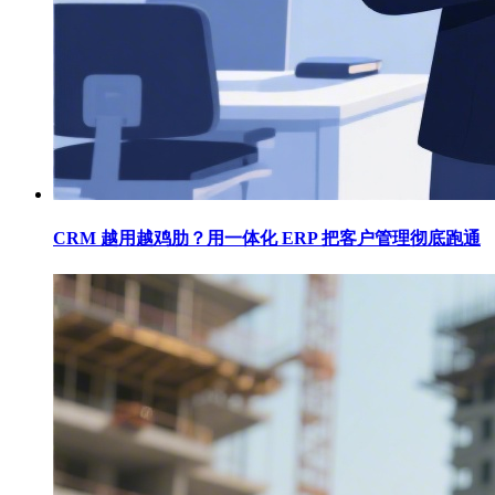
CRM 越用越鸡肋？用一体化 ERP 把客户管理彻底跑通