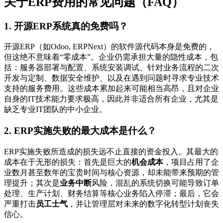
关于ERP费用的常见问题（FAQ）
1. 开源ERP系统真的免费吗？
开源ERP（如Odoo, ERPNext）的软件源代码本身是免费的，
但这绝不意味着“零成本”。企业仍需承担大量的隐性成本，包
括：服务器部署与配置、系统安装调试、针对业务流程的二次
开发与定制、数据安全维护、以及在遇到问题时寻求专业技术
支持的服务费用。这些成本累加起来可能相当高昂，且对企业
自身的IT技术能力要求极高，因此并非适合所有企业，尤其是
缺乏专业IT团队的中小企业。
2. ERP实施失败的最大成本是什么？
ERP实施失败所造成的损失远不止直接的资金投入。其最大的
成本在于无形的损失：首先是巨大的
机会成本
，项目占用了企
业数月甚至数年的宝贵时间与核心资源，却未能带来预期的管
理提升；其次是
业务中断
风险，混乱的系统切换可能导致订单
处理、生产计划、财务结算等核心业务陷入停滞；最后，它会
严重打击
员工士气
，并让管理层对未来的数字化转型计划丧失
信心。