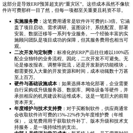
这部分是导致ERP预算超支的“重灾区”。这些成本虽然不像软
件许可费那样一目了然，但每一项都至关重要且耗资不菲。
实施服务费
：这笔费用通常是软件许可费的1-3倍。它涵
盖了项目启动、需求调研、蓝图设计、系统配置、部署
安装、数据迁移等一系列专业服务。一个经验丰富的实
施顾问团队是项目成功的保障，但其服务费用也相当可
观。
二次开发与定制费
：标准化的ERP产品往往难以100%匹
配企业独特的业务流程。因此，二次开发不可避免。无
论是修改报表、调整审批流，还是开发新的功能模块，
都需要投入大量的开发资源和时间，成本动辄数十万甚
至上百万。
硬件与基础设施成本
：如果选择本地化部署，企业需要
自行采购或升级服务器、数据库、网络设备等硬件，并
承担相应的机房建设和运维成本。这是一笔巨大的前期
资本开支。
年度维护与技术支持费
：对于买断制软件，供应商通常
会收取软件许可费的15%-22%作为年度维护费（年维
保）。这笔费用用于获取软件补丁、版本升级和技术支
持服务，是一项持续性的支出。