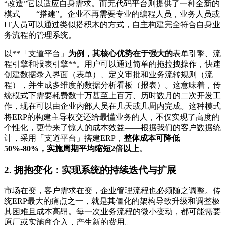
“改造”它以适应自身需求。而无代码平台则提供了一种全新的
模式——“搭建”。企业不再需要专业的编程人员，业务人员或
IT人员可以通过类似搭积木的方式，自主构建完全符合自身业
务流程的管理系统。
以**「支道平台」
为例，其核心优势在于强大的
表单引擎、流
程引擎和报表引擎**。用户可以通过简单的拖拉拽操作，快速
创建数据录入界面（表单）、定义审批和业务流转规则（流
程），并生成多维度的数据分析看板（报表）。这意味着，传
统模式下需要耗费数十万甚至上百万、历时数月的二次开发工
作，现在可以由企业内部人员在几天或几周内完成。这种模式
将ERP的构建主导权交还给最懂业务的人，不仅实现了高度的
个性化，更带来了惊人的成本效益——根据我们的客户数据统
计，采用「支道平台」搭建ERP，
整体成本可降低
50%-80%，实施周期平均缩短2倍以上
。
2. 拥抱变化：实现系统的持续迭代与扩展
市场在变，客户需求在变，企业管理流程也必须随之调整。传
统ERP最大的痛点之一，就是其僵化的架构导致升级和调整极
其困难且成本高昂。每一次业务流程的微小变动，都可能需要
原厂或实施商介入，产生新的费用。