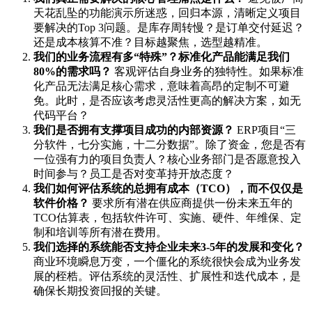
天花乱坠的功能演示所迷惑，回归本源，清晰定义项目
要解决的Top 3问题。是库存周转慢？是订单交付延迟？
还是成本核算不准？目标越聚焦，选型越精准。
我们的业务流程有多“特殊”？标准化产品能满足我们
80%的需求吗？
客观评估自身业务的独特性。如果标准
化产品无法满足核心需求，意味着高昂的定制不可避
免。此时，是否应该考虑灵活性更高的解决方案，如无
代码平台？
我们是否拥有支撑项目成功的内部资源？
ERP项目“三
分软件，七分实施，十二分数据”。除了资金，您是否有
一位强有力的项目负责人？核心业务部门是否愿意投入
时间参与？员工是否对变革持开放态度？
我们如何评估系统的总拥有成本（TCO），而不仅仅是
软件价格？
要求所有潜在供应商提供一份未来五年的
TCO估算表，包括软件许可、实施、硬件、年维保、定
制和培训等所有潜在费用。
我们选择的系统能否支持企业未来3-5年的发展和变化？
商业环境瞬息万变，一个僵化的系统很快会成为业务发
展的桎梏。评估系统的灵活性、扩展性和迭代成本，是
确保长期投资回报的关键。