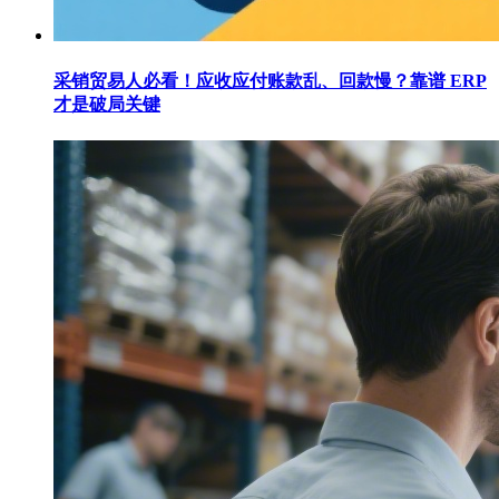
采销贸易人必看！应收应付账款乱、回款慢？靠谱 ERP
才是破局关键