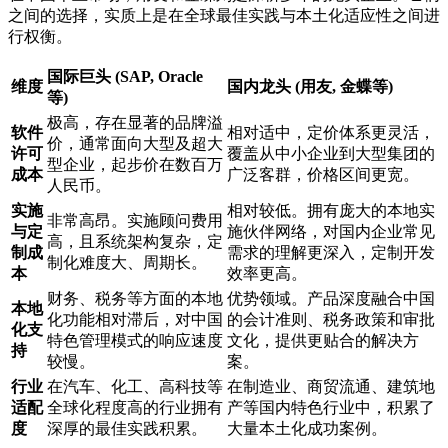
之间的选择，实质上是在全球最佳实践与本土化适应性之间进
行权衡。
国际巨头 (SAP, Oracle
维度
国内龙头 (用友, 金蝶等)
等)
极高，存在显著的品牌溢
软件
相对适中，定价体系更灵活，
价，通常面向大型及超大
许可
覆盖从中小企业到大型集团的
型企业，起步价在数百万
成本
广泛客群，价格区间更宽。
人民币。
实施
相对较低。拥有庞大的本地实
非常高昂。实施顾问费用
与定
施伙伴网络，对国内企业常见
高，且系统架构复杂，定
制成
需求的理解更深入，定制开发
制化难度大、周期长。
本
效率更高。
财务、税务等方面的本地
优势领域。产品深度融合中国
本地
化功能相对滞后，对中国
的会计准则、税务政策和审批
化支
特色管理模式的响应速度
文化，提供更贴合的解决方
持
较慢。
案。
行业
在汽车、化工、高科技等
在制造业、商贸流通、建筑地
适配
全球化程度高的行业拥有
产等国内特色行业中，积累了
度
深厚的最佳实践积累。
大量本土化成功案例。