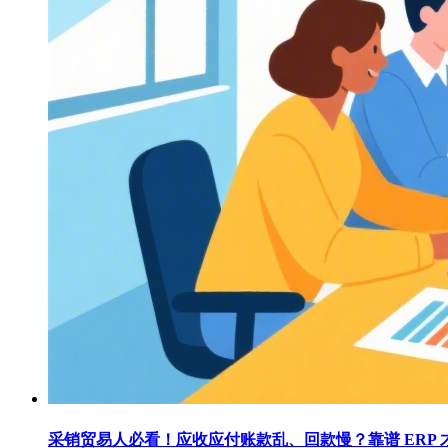
采销贸易人必看！应收应付账款乱、回款慢？靠谱 ERP 